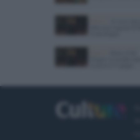
Serie tv /
Al via le ripre
della terza stagione di 
of the Dragon
Serie tv /
House of the
Dragon: la seconda stag
in arrivo il 17 giugno
Fa
Tw
Co