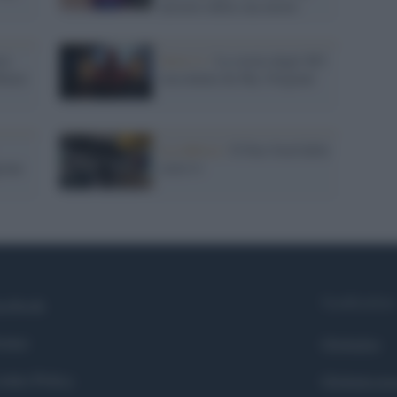
mistero della sua morte
se
Serie tv /
La storia degli 883
House
raccontata da Sky Original
La rubrica /
Il Fast food delle
ione
serie tv
Syndication
cebook
itter
Globalist
okie Policy
Globalscie