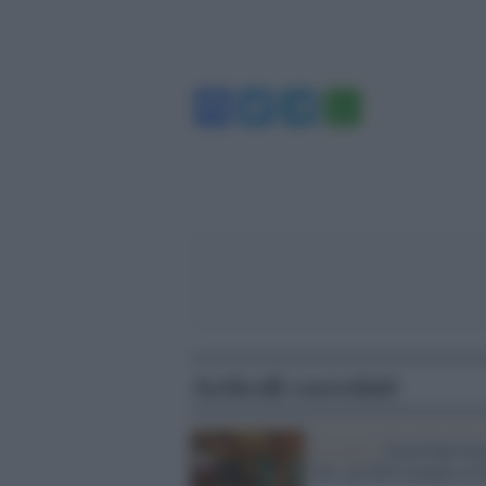
Facebook
Twitter
Telegram
WhatsA
Articoli correlati
La serie /
Nord Sud Ove
Est: gli 883 tornano su 