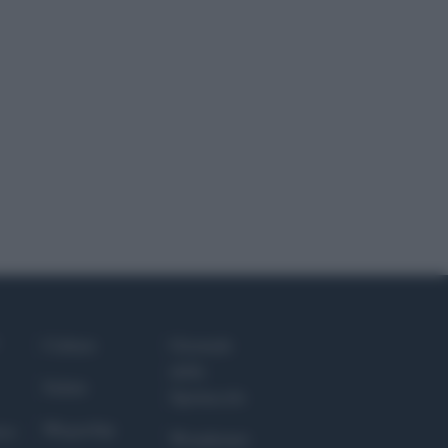
Culture
Giornale
dello
Salute
Spettacolo
Megachip
nce
Wondernet