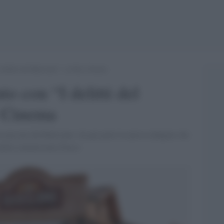
delitti del BarLume”, su Sky Cinema
 con “I delitti del
 Cinema
 passata dal BarLume: da qui parte la nuova indagine che
a della commissaria Fusco