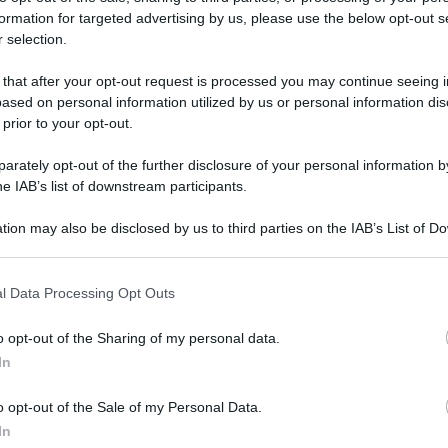
formation for targeted advertising by us, please use the below opt-out s
 selection.
 that after your opt-out request is processed you may continue seeing i
ased on personal information utilized by us or personal information dis
 prior to your opt-out.
rately opt-out of the further disclosure of your personal information by
he IAB’s list of downstream participants.
tion may also be disclosed by us to third parties on the IAB’s List of 
i del BarLume
 that may further disclose it to other third parties.
”, la collection Sky Original
 (Mediawan Company), ispirata alle storie create
 that this website/app uses one or more Google services and may gath
l Data Processing Opt Outs
including but not limited to your visit or usage behaviour. You may click 
Sellerio Editore. Il primo film di questa
 to Google and its third-party tags to use your data for below specifi
o opt-out of the Sharing of my personal data.
ndato in onda ieri sera e si chiama “Il gioco
ogle consent section.
In
Paola Iezzi, affiancata da Marina Rocco, che
o opt-out of the Sale of my Personal Data.
In