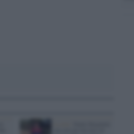
pp
st
La serie /
Dennis Bergamini,
Sky
una serie per fare luce sul