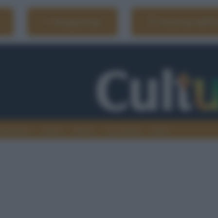
Naviga il sito
Vai al sito dell'
ionamenti
Atenei
Media
Tecnologia
Sport