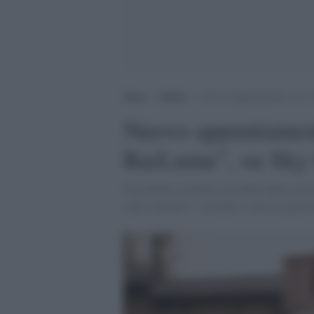
Home
>
Media
>
Nuovo appuntamento con “I 
Nuovo appuntamento
BarLume”, su Sky
Una donna scompare nel nulla dopo essere
vede coinvolti i “vecchini” sotto la guid