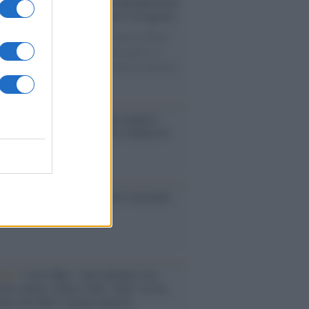
rsità di Siena /
Il Palazzo del Rettorato
le porte: appuntamento per il 16 agosto
casione del Palio di Siena l'Ateneo offrirà
visite guidate gratuite. Sarano aperte al
ico l’Aula Magna storica, la Sala Consiliare
ula Magna.
enze /
Sale il numero degli acquisti
e in Europa e aumentano le vendite di
oli second hand
so /
Trump ha quasi esaurito l'arsenale
ma il tycoon smentisce
anca /
Caso Mps: i pm milanesi ora
ono vederci chiaro sulle “chat” tra un
ente del Mef e alcuni ministri