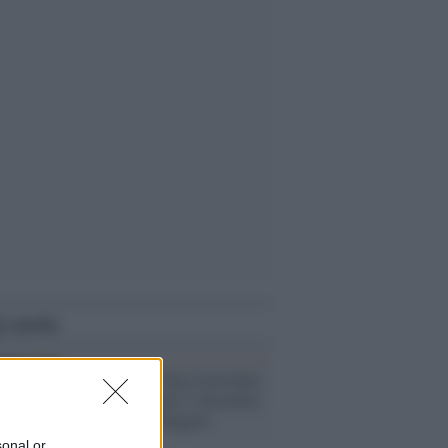
i anche
La rubrica /
Il Fast food delle
serie tv- venerdì 17 dicembre
- di Vittoria Maggini
sonal or