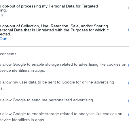
ma stagione è diretto da Roan Johnson, anche
to opt-out of processing my Personal Data for Targeted
ing.
eggiatura la divide con Davide Lantieri, Ottavia
In
econdo si dividono la regia Johnson e Marco
o opt-out of Collection, Use, Retention, Sale, and/or Sharing
ersonal Data that Is Unrelated with the Purposes for which it
ilena Cocozza. La serie è stata girata fra maggio
lected.
Out
’Elba, Piombino, Follonica e Campiglia Marittima.
Sky Cinema Uno alle 21:15 con disponibilità in
consents
Ulti
ky il titolo sarà visibile anche in 4K, per i
o allow Google to enable storage related to advertising like cookies on
evice identifiers in apps.
Glass con pacchetto Sky Cinema e servizio Sky
 grazie a Sky Extra, i clienti Sky da oltre tre
o allow my user data to be sent to Google for online advertising
s.
 anteprima on demand con Primissime. Dopo ieri
o, appunto, lunedì 12 e lunedì 19 gennaio 2026
to allow Google to send me personalized advertising.
La danza dello squalo
 “
”.
o allow Google to enable storage related to analytics like cookies on
evice identifiers in apps.
e
” si sviluppa attorno alla misteriosa scomparsa