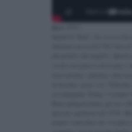
Barn
(2021)
Quindi di “Barn” che cosa ne facci
delusioni successive? Né l’una né l
più positivo che negativo. Questo
sa che cosa piace a chi lo ama, e i
benevolentiae
: armonica, dolci toc
da focolare, un po’ à la “Nebraska
accompagnare Young c’è proprio Ni
Band springsteeniana, già suo coll
(piccolo capolavoro del 1970). Mett
proprio l’atmosfera che si respira 
registrato, cioè un vecchio fienile