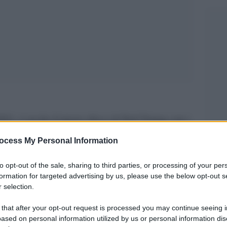
021, è uscito il nuovo disco di Neil Young con i
timo tassello di una produzione vastissima (più
ocess My Personal Information
un singolo artista). Dove si colloca “Barn” rispetto
to opt-out of the sale, sharing to third parties, or processing of your per
avvicina al miglior album di Young o al peggiore?
formation for targeted advertising by us, please use the below opt-out s
a.
 selection.
 that after your opt-out request is processed you may continue seeing i
ased on personal information utilized by us or personal information dis
eil Young, anche se sceglierne uno tra quelli