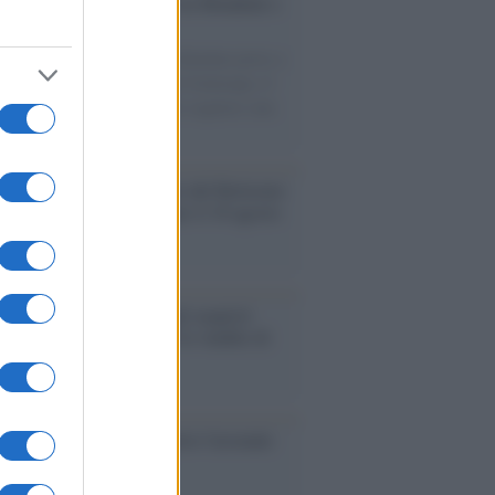
esa /
Un estate di calcio: tra Mondiali e
e A
nata la Coppa del Mondo, Infantino prova a
izzare i tornei mondiali. Nel frattempo, il
omercato va avanti e sembra regalarci una
A di livello
rsità di Siena /
Il Palazzo del Rettorato
le porte: appuntamento per il 16 agosto
enze /
Sale il numero degli acquisti
e in Europa e aumentano le vendite di
oli second hand
so /
Trump ha quasi esaurito l'arsenale
ma il tycoon smentisce