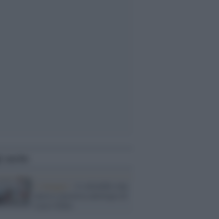
i anche
L'omaggio /
A settembre una
nuova e preziosa antologia di
Lucio Dalla