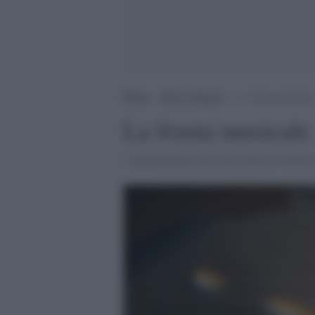
Home
>
Senza categoria
>
La frusta musicale
La frusta musicale
L'appuntamento del mercoledì di Culture