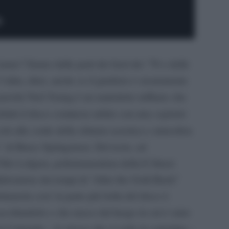
amo? Siamo dalle parti dei fasti dei ‘70 o delle
’altra, direi, anche se il giudizio è sicuramente
 perché Neil Young è un maledetto ruffiano che
captatio
nfatti il disco comincia subito con una
chi alle corde della chitarra acustica e atmosfera
” di Bruce Springsteen. Del resto, ad
ls Lofgren, polistrumentista della E Street
aboratore dai tempi di “After the Gold Rush”
iamola così: la parte più bella del disco è
ascoltandolo e che nasce dal luogo in cui è stato
 in Colorado – lo stesso che si vede in copertina –