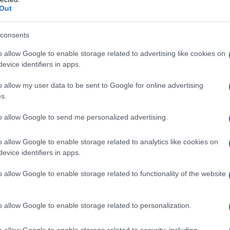
L'att
Out
Seri
Termi
consents
privat
calci
o allow Google to enable storage related to advertising like cookies on
Serie 
evice identifiers in apps.
o allow my user data to be sent to Google for online advertising
Unive
s.
apre 
to allow Google to send me personalized advertising.
o allow Google to enable storage related to analytics like cookies on
Tend
evice identifiers in apps.
onlin
molto verosimili, per chi sforna continuamente
artic
o allow Google to enable storage related to functionality of the website
 eccezione, anzi: diciamo che gli anni Ottanta
nticabili come i Settanta. “Landing on Water” ne
Il ca
o allow Google to enable storage related to personalization.
uperati da vecchie sessioni con i Crazy Horse che
Usa, 
 pubblicato quasi per ripicca dopo essere stato
o allow Google to enable storage related to security, including