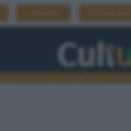
Naviga il sito
Vai al sito dell'
ionamenti
Atenei
Media
Tecnologia
Sport