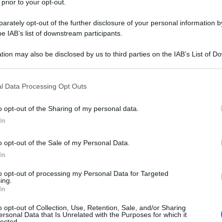
 prior to your opt-out.
ile. Qualcuno forse mi maledirà per non aver scelto
rately opt-out of the further disclosure of your personal information by
o di talento che contiene le più grandi hit del
he IAB’s list of downstream participants.
ld e The Needle and the Damage Done
); un
tion may also be disclosed by us to third parties on the IAB’s List of 
Trovo però che questo abbia qualcosa in più.
 that may further disclose it to other third parties.
con Crosby Stills e Nash, ma anche dopo una
 that this website/app uses one or more Google services and may gath
l Data Processing Opt Outs
ti problemi di svariata natura: le morti di due
including but not limited to your visit or usage behaviour. You may click 
Ulti
 to Google and its third-party tags to use your data for below specifi
e malferma, la depressione, la dipendenza dalle
o opt-out of the Sharing of my personal data.
ogle consent section.
In
iglio. “Rust Never Sleeps” riemerge dalle ceneri
 e di nichilismo: è la rinascita di Young. Un
o opt-out of the Sale of my Personal Data.
In
di riscatto.
to opt-out of processing my Personal Data for Targeted
ing.
In
o opt-out of Collection, Use, Retention, Sale, and/or Sharing
ersonal Data that Is Unrelated with the Purposes for which it
lected.