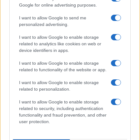
Google for online advertising purposes.
Salute
Globalist
I want to allow Google to send me
Megachip
Globalscience
personalized advertising.
GiULia
Globalsport
I want to allow Google to enable storage
related to analytics like cookies on web or
Prima Pagina
device identifiers in apps.
I want to allow Google to enable storage
related to functionality of the website or app.
Giornale dello
Facebook
Spettacolo
I want to allow Google to enable storage
Twitter
related to personalization.
Wondernet
Cookie Policy
I want to allow Google to enable storage
Giuliana Sgrena
related to security, including authentication
Chi siamo
functionality and fraud prevention, and other
user protection.
Preferenze Privacy