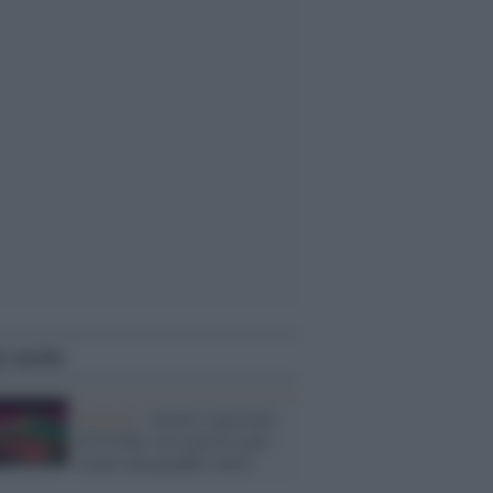
i anche
Fumetti /
Amori e passioni
di Ovidio, un concorso per
creare una graphic novel