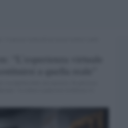
 “L’esperienza virtuale dell’arte non può sostituirsi a quella
: “L’esperienza virtuale
stituirsi a quella reale”
e e la riapertura delle sale espositive. Ne parla la ex-
rinale: “La cultura ci guida verso la bellezza e la