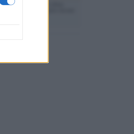
bum /
"Timeless", il nuovo album
mo di Prince racconta quattro decenni
eatività