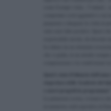
come il tempo visita – 5 minuti -,
comportato costi aggiuntivi e un n
preparare e integrare la visita in 
stato senz’altro positivo. Spero ch
responsabile mostre, da docente m
la cultura sia un elemento essenzia
che ci guida, in un mondo sempre p
comprensione e la condivisione in 
Qual è stato il bilancio dell’anno
riapertura delle
Scuderie del Qu
o nuovi progetti in
programma?
La primavera scorsa, si temeva che
in numerose sedi espositive in Eur