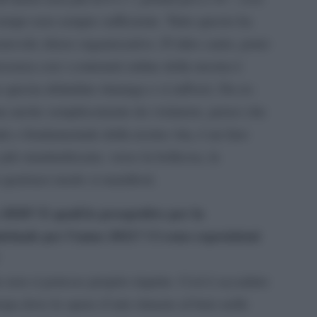
 tempo non sempre sufficiente. Tutto questo ha
otevole sforzo organizzativo. D’altro canto, poter
presenza con i contenuti online della mostra è
e questa abitudine rimanga e si rafforzi. Da ex-
a anche semplicemente da visitatore, penso che
le e fondamentale della nostra vita, è un faro
iù standardizzato, verso la bellezza, la
qualsiasi modo si manifesti.
 2020? E quali le prospettive per la
irinale per l’anno 2021? Ci sono esposizioni
 non si potesse proprio riaprire. Così è accaduto
opa dove le opere d’arte rimaste al buio nelle