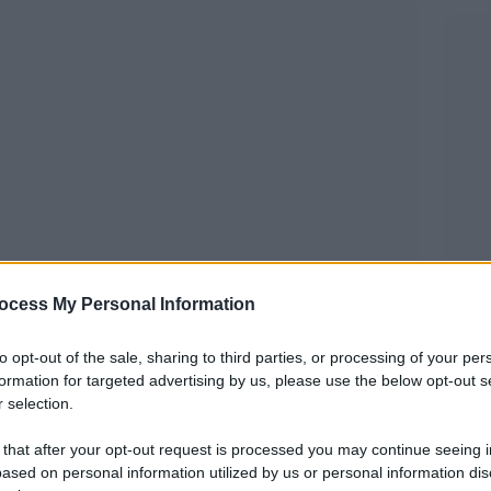
ocess My Personal Information
to opt-out of the sale, sharing to third parties, or processing of your per
uizione del patrimonio artistico. E’ un
formation for targeted advertising by us, please use the below opt-out s
 selection.
giore urgenza in questi mesi di isolamento e di
 la voce di chi per anni s’è confrontata con
 that after your opt-out request is processed you may continue seeing i
ased on personal information utilized by us or personal information dis
 Andresen affronta questi temi, dalla sua casa