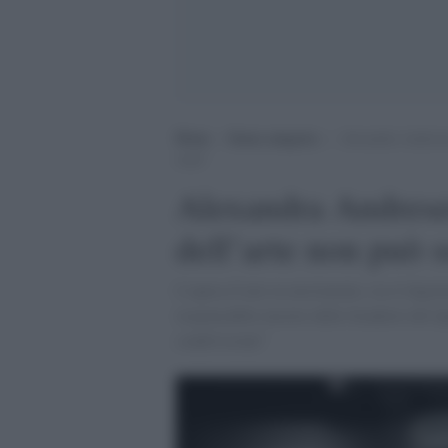
Home
>
Senza categoria
>
Alexandra Andresen:
reale”
Alexandra Andresen
dell’arte non può so
L’opera d’arte in movimento, tra il digital
responsabile mostre delle Scuderie del Qui
condivisione”