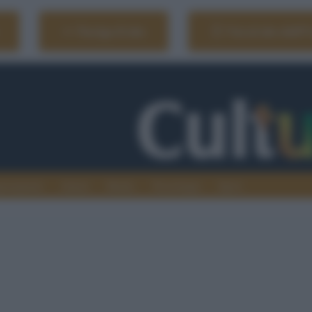
Naviga il sito
Vai al sito dell'
ionamenti
Atenei
Media
Tecnologia
Sport