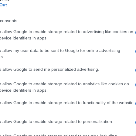
Gior
cambiato le modalità di gestione e di
Out
colon
sto cambiamento inciderà in futuro?
dell'
consents
Nello
lockdown
 al
più stringente il settore dell’arte ha
dell’
o allow Google to enable storage related to advertising like cookies on
ontinuando a lavorare, nonostante la drammatica
Franc
evice identifiers in apps.
Accom
l pubblico e le conseguenti difficoltà
passio
o allow my user data to be sent to Google for online advertising
do il fatto che la tecnologia rimanga tuttora un
comp
s.
i musei, teatri, siti archeologici e luoghi della
to allow Google to send me personalized advertising.
La da
 è cercato da più parti di individuare nuovi modi
dovre
, per continuare ad educare al bello, all’arte, alla
o allow Google to enable storage related to analytics like cookies on
dotti rapidamente proposti sulle piattaforme
evice identifiers in apps.
i, in particolare, hanno risposto bene e trovano
o allow Google to enable storage related to functionality of the website
Il ri
manere attivamente collegati al loro pubblico e
li visitatori, anche attraverso la sperimentazione
o allow Google to enable storage related to personalization.
e, come, ad esempio, la Galleria degli Uffizi di
o allow Google to enable storage related to security, including