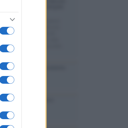
nalismo /
Addio a Stefano Marcelli,
na della Rai di Firenze e dirigente
Usigrai
 stesso giorno perdiamo due pilastri
orgoglio democratico ed antifascista:
esco Guccini e Stefano Marcelli.
unati dall’impegno politico, dalla
ne, dal rifiuto di qualunque possibile
romesso.
ta /
L'8 agosto, quando la memoria
bbe insegnarci qualcosa
cordo /
Le radici di Francesco