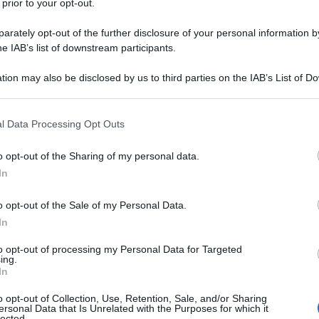
 prior to your opt-out.
ermette, mentre parlo con lei, di cogliere il
rately opt-out of the further disclosure of your personal information by
. La professoressa italo-americana è stata per
he IAB’s list of downstream participants.
io Mostre delle Scuderie del Quirinale. Oggi è
tion may also be disclosed by us to third parties on the IAB’s List of 
ismo mediterraneo presso la Fondazione Campus
 that may further disclose it to other third parties.
nti artistici e culturali all’Ateneo romano de La
 that this website/app uses one or more Google services and may gath
l Data Processing Opt Outs
io da notazioni su come il Covid stia modificando
including but not limited to your visit or usage behaviour. You may click 
Ulti
 to Google and its third-party tags to use your data for below specifi
 “Soprattutto in tempo di Covid, in un periodo
o opt-out of the Sharing of my personal data.
ogle consent section.
In
amento e che comunque limita o sospende la
’esperienza dell’arte e dello spettacolo è stata
o opt-out of the Sale of my Personal Data.
ei musei e degli spazi espositivi. Certo
In
uirsi a quella reale e il settore, fortemente in
to opt-out of processing my Personal Data for Targeted
ing.
 del sostegno del nostro governo e di tutti noi
In
nza sacrificabile o sospendibile”.
o opt-out of Collection, Use, Retention, Sale, and/or Sharing
ersonal Data that Is Unrelated with the Purposes for which it
lected.