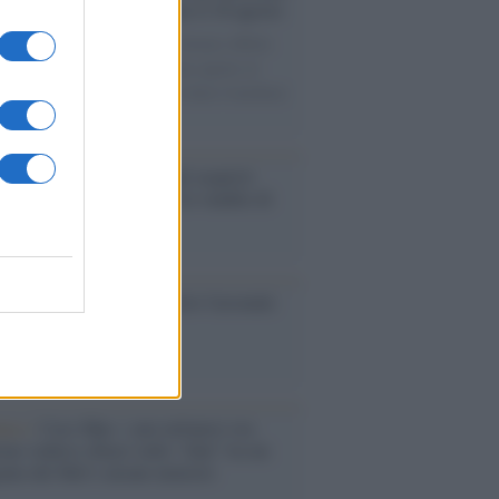
le porte: appuntamento per il 16 agosto
casione del Palio di Siena l'Ateneo offrirà
visite guidate gratuite. Sarano aperte al
ico l’Aula Magna storica, la Sala Consiliare
ula Magna.
enze /
Sale il numero degli acquisti
e in Europa e aumentano le vendite di
oli second hand
so /
Trump ha quasi esaurito l'arsenale
ma il tycoon smentisce
anca /
Caso Mps: i pm milanesi ora
ono vederci chiaro sulle “chat” tra un
ente del Mef e alcuni ministri