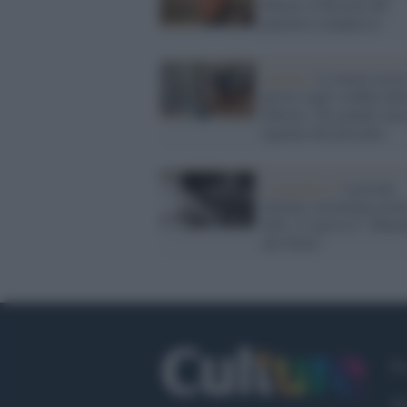
Morin, il filosofo del
pensiero complesso
Lettura /
Le nuove uscit
presto sugli scaffali del
librerie. Tra grandi clas
urgenze del presente
L'iniziativa /
I giovani
italiani consumano poch
libri. Ci prova il "Mani
dei librai"
Fa
Tw