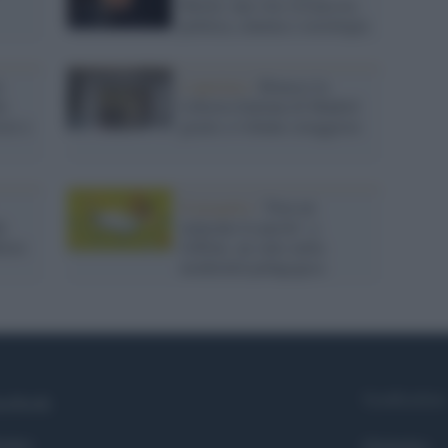
Morin: una vita vissuta tra
politica, cinema e sociologia
e
L'apertura /
Rinasce la
le
Libreria Italiana di Madrid
sici e
grazie a 4 donne coraggiose
Il progetto /
'Non mi
i
mancano le parole': a
festo
Giffoni, un salto nella
modernità pedagogica
Syndication
cebook
itter
Globalist