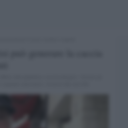
si può generare la caccia a stranieri o migranti
isi può generare la caccia
nti
 riflette sulla pandemia e cosa fa emergere: «Gestire gli
 i pazienti come merci». In arrivo due suoi libri