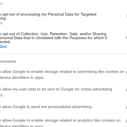
In
onversazione il 98enne filosofo e sociologo
to opt-out of processing my Personal Data for Targeted
elle misure anti contagio sui rapporti umani e
ing.
In
utrendo speranza, lui che si sente un candidato
o opt-out of Collection, Use, Retention, Sale, and/or Sharing
e tappato in casa.
ersonal Data that Is Unrelated with the Purposes for which it
lected.
Out
 per gli ammalati italiani e i loro parenti, il
Ulti
 in un grande mercato planetario che non ha
consents
rnità fra le nazioni. Ha creato, al contrario, una
o allow Google to enable storage related to advertising like cookies on
 pandemia del coronavirus ha illuminato questa
evice identifiers in apps.
igine ebrea trova che nelle nazioni ci sia un
o allow my user data to be sent to Google for online advertising
tessi» il confronto va agli anni Trenta in Europa
s.
non vede nessun Paese nutrire la «volontà
to allow Google to send me personalized advertising.
o allow Google to enable storage related to analytics like cookies on
Unive
«La sanità deve essere pubblica e universale».
evice identifiers in apps.