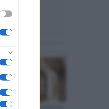
me notizie
rsità di Siena /
Il Palazzo del Rettorato