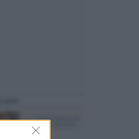
i anche
I dati /
Cresce l'interesse per
i finanziamenti alla lettura