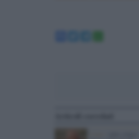
Facebook
Twitter
Telegram
WhatsA
Articoli correlati
Il lutto /
Addio a Edgar