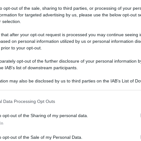
to opt-out of the sale, sharing to third parties, or processing of your per
formation for targeted advertising by us, please use the below opt-out s
 selection.
 that after your opt-out request is processed you may continue seeing i
ased on personal information utilized by us or personal information dis
 prior to your opt-out.
rately opt-out of the further disclosure of your personal information by
he IAB’s list of downstream participants.
 le grandi crisi possono anche accrescere
tion may also be disclosed by us to third parties on the IAB’s List of 
 that may further disclose it to other third parties.
 la caccia all’untore o la necessità di
 that this website/app uses one or more Google services and may gath
sso identificato con lo straniero o con il
l Data Processing Opt Outs
including but not limited to your visit or usage behaviour. You may click 
re l’immaginazione creativa (come è accaduto
 to Google and its third-party tags to use your data for below specifi
o opt-out of the Sharing of my personal data.
ogle consent section.
idente Roosvelt in America negli anni Trenta) o
In
Edgar Morin
dice
in una approfondita intervista
o opt-out of the Sale of my Personal Data.
Ordine
Lettura
Corriere della Sera
della
del
in