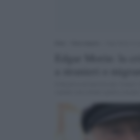
Home
>
Senza categoria
>
Edgar Morin: la cri
Edgar Morin: la cr
a stranieri o migra
Il filosofo in un’intervista alla “Lettura”
ospedali come aziende significa concepire