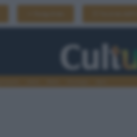
Naviga il sito
Vai al sito dell'
ionamenti
Atenei
Media
Tecnologia
Sport