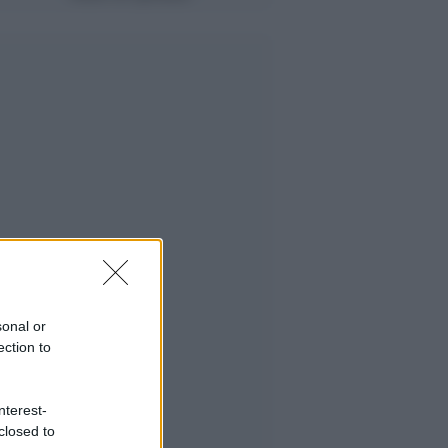
sonal or
ection to
nterest-
closed to