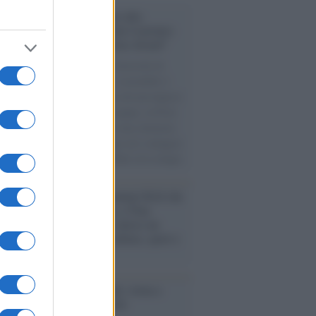
conoscimento /
Consegnato alla
ssoressa Nadia Marchettini il premio
ances in Cleaner Production Award”
ellenza della docente dell’Università di
nell’attenzione alla ricerca sostenibile è
 riconosciuta con la consegna del prestigioso
o lo scorso 4 agosto, ad Arequipa, in Perù.
l mese scorso aveva ottenuto una rinomata
lia attribuitale per l’impegno nel coniugare
ienze chimiche alla sostenibilità ed ecologia.
rogrammazioni /
I documentari RAI che
ntano l'Italia: da Mennea, a Tina
mi sino a Renzo Piano è atteso un
no tra grandi biografie, cultura, sport e
e
nto /
Cent'anni di Turandot: torna a
a lo spettacolo di Zeffirelli