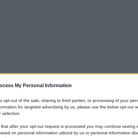
ocess My Personal Information
o i loro allarmi sull’inverno demografico,
to opt-out of the sale, sharing to third parties, or processing of your per
 divenendo patrimonio comune. Allarmi spesso
formation for targeted advertising by us, please use the below opt-out s
lenzio (mai come questa volta questo ossimoro
 selection.
che molti – compreso il Papa – non esitano a
 that after your opt-out request is processed you may continue seeing i
ased on personal information utilized by us or personal information dis