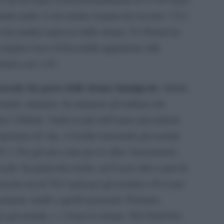
mila unità. L’età media al parto ha toccato i 32,1
a fecondità espressa dalle donne 35-39enni ha
 miglior tasso di fecondità appartiene alla
rento con 1,43.
 nascite da parte delle donne immigrate
. Infatti,
adre straniera. In aumento gli italiani che
ati 120mila, 3mila in più dell’anno precedente.
peranza di vita. A livello nazionale gli uomini
5,3. Per gli uni come per le altre l’incremento
n più. In particolar modo, nel Lazio dieci anni fa,
ascita era di 78,5 anni per gli uomini e 83,4 per
amente simili a quelli nazionali. Pertanto,
r gli uomini, + 1,8 per le donne. Nel Nord-Est