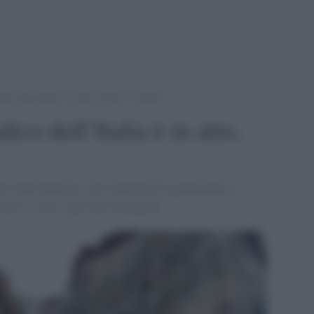
fico dell’Italia è in atto, pochi lo vedono
ico dell’Italia è in atto,
o individualismo, più solidarietà tra generazioni e
 male ci sono i figli delle immigrate