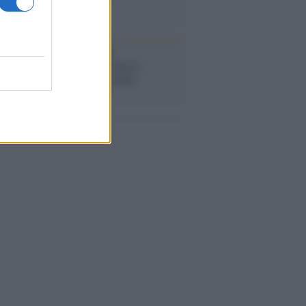
stival /
"Logos. Parole dal
terraneo", a Palermo una nuova
ativa culturale diretta da Nadia
anova