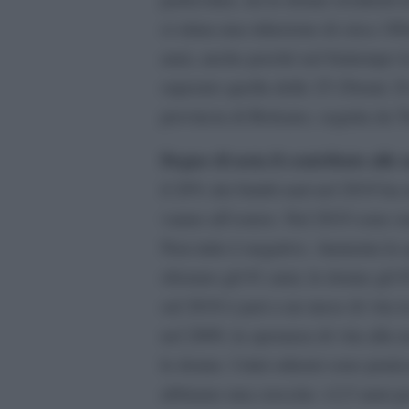
si stima una riduzione di circa 180
anni, anche perché nel frattempo l
superato quella delle 25-29enni. Il
provincia di Bolzano, seguita da T
Degno di nota il contributo alle
il 20% dei bimbi nati nel 2019 ha m
vanno all’estero. Nel 2019 sono st
Non tutto è negativo. Aumenta la s
sfiorano gli 81 anni, le donne gli 8
sul 2018 è pari a un mese di vita i
nel 2009, la speranza di vita alla n
le donne. I dati odierni sono pratic
abbiamo una crescita: +2,5 anni pe