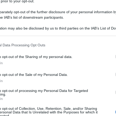
 prior to your opt-out.
risi demografica
del nostro Paese quest’anno
rately opt-out of the further disclosure of your personal information by
elle aree ai margini dello sviluppo. Il fenomeno
he IAB’s list of downstream participants.
iani è in crescita e non sembra suscitare
tion may also be disclosed by us to third parties on the IAB’s List of 
azione Anci
(Associazione nazionale Comuni
 that may further disclose it to other third parties.
che dal 1971 al 2015 sono 115 i centri che hanno
 that this website/app uses one or more Google services and may gath
l Data Processing Opt Outs
o che supera il 60% e tanti paesi hanno perso
including but not limited to your visit or usage behaviour. You may click 
 to Google and its third-party tags to use your data for below specifi
o opt-out of the Sharing of my personal data.
Ulti
ogle consent section.
In
 una differenza importante tra territori del Nord
ea che, da un punto di vista demografico, si
o opt-out of the Sale of my Personal Data.
In
nti sfide, avendo però a disposizione meno
ord più avanzato economicamente e socialmente.
to opt-out of processing my Personal Data for Targeted
ing.
con pochi o pessimi servizi, dove il gap
In
ure sono carenti o inesistenti, i trasporti difficili,
o opt-out of Collection, Use, Retention, Sale, and/or Sharing
ersonal Data that Is Unrelated with the Purposes for which it
primente. La Lombardia e l’Emilia Romagna, o
lected.