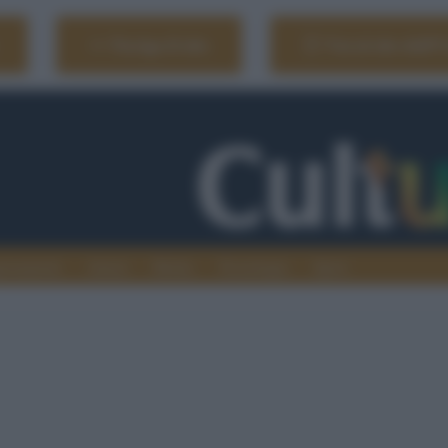
Naviga il sito
Vai al sito dell'
ionamenti
Atenei
Media
Tecnologia
Sport