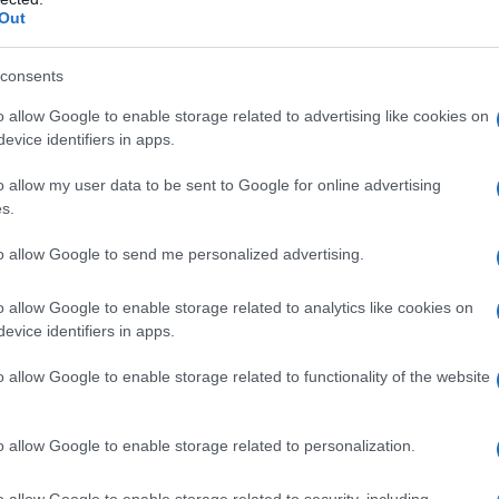
Out
Il ri
lano e Bologna, in virtù delle opportunità che
profe
“Adv
consents
L’ecc
o allow Google to enable storage related to advertising like cookies on
L’inverno demografico ha importanti effetti,
Siena 
evice identifiers in apps.
stata
i, in particolar modo sui consumi e quindi sul
premi
o allow my user data to be sent to Google for online advertising
nel corso delle rievocazioni del ’68, è stato più
Già i
s.
Andrea Riccardi
Agostino Giovagnoli
medag
storici
e
le sc
to allow Google to send me personalized advertising.
stazione giovanile: i giovani nati dopo la
rono una generazione molto numerosa con un
Le p
o allow Google to enable storage related to analytics like cookies on
racco
evice identifiers in apps.
ente superiore ad altre generazioni. Il baby
Ansel
ingiovanimento della popolazione, dando ai
autun
o allow Google to enable storage related to functionality of the website
crim
ltre generazioni.
 capacità di spesa fu innanzitutto il mercato.
o allow Google to enable storage related to personalization.
L'eve
, negli anni sessanta si sviluppò un’attenzione
Veron
o allow Google to enable storage related to security, including