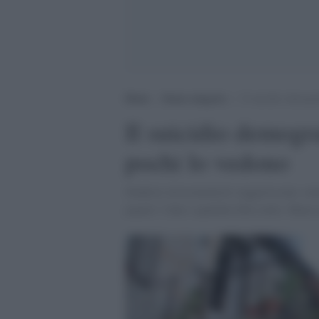
Home
>
Senza categoria
>
Il suicidio demogra
Il suicidio demograf
pochi lo vedono
Studiosi ed economisti suggeriscono: men
popoli. I dati e qualche libro utile. Meno