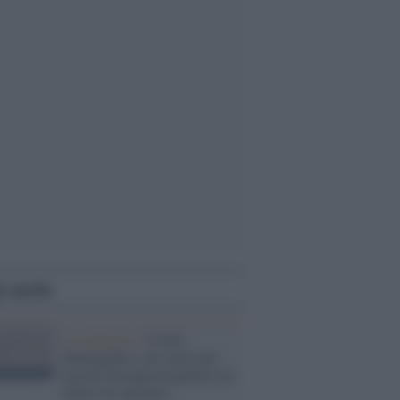
i anche
La statistica /
Crollo
demografico: per avere più
nascite bisogna progettare un
futuro di speranza