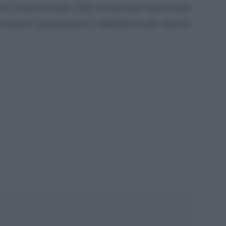
 in un contesto molto colto, la massima espressione
rchitetti, grandi pittori e addirittura nella dimora
pp