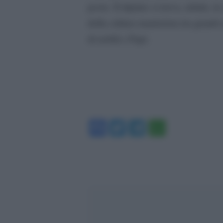
posto. Il dipinto si trova, infatti,
della cultura manierista tra grandi a
di nobili e Papi.
Facebook
Twitter
Telegram
WhatsA