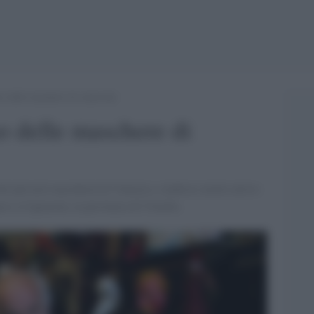
o delle maschere di carnevale
o delle maschere di
ei più noti mascherai di Venezia e studioso molto attivo:
ese a Caprarola, in provincia di Viterbo.