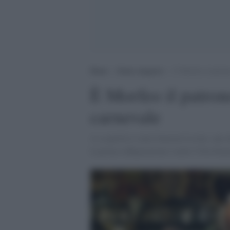
Home
>
Senza categoria
>
È Morfeo il patron
È Morfeo il patron
carnevale
A scoprirlo è stato Guerino Lovato, uno d
la prima raffigurazione è nella Villa Farn