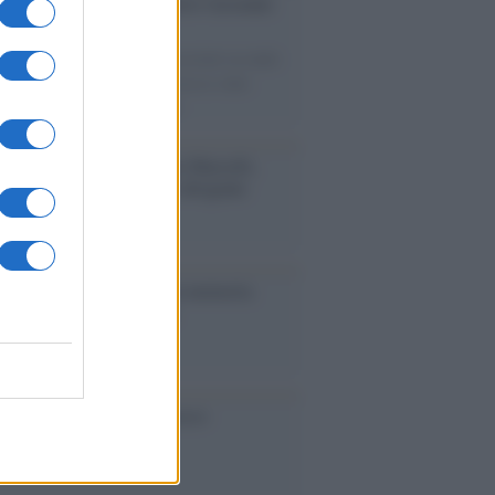
so /
Trump ha quasi esaurito l'arsenale
ma il tycoon smentisce
d Trump respinge le indiscrezioni secondo
a guerra con l'Iran avrebbe messo sotto
one gli arsenali statunitensi.
nalismo /
Addio a Stefano Marcelli,
na della Rai di Firenze e dirigente
Usigrai
ta /
L'8 agosto, quando la memoria
bbe insegnarci qualcosa
cordo /
Le radici di Francesco