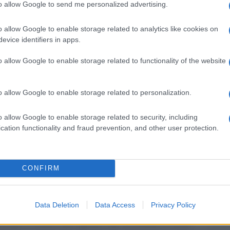
Il ca
to allow Google to send me personalized advertising.
Usa, 
ione del sonno del cardinale.
Donal
o allow Google to enable storage related to analytics like cookies on
cui l
lla storia, fin dall’antichità. Ma questa è la
evice identifiers in apps.
pressi
le che si trova una raffigurazione di qualcuno
o allow Google to enable storage related to functionality of the website
. Proprio nella volta si nasconde la scoperta di
Gior
colon
attro agli angoli dell’affresco centrale dipinge
o allow Google to enable storage related to personalization.
dell'
primo piano Morfeo, come un Genio alato nudo e
o allow Google to enable storage related to security, including
lescente, seduto su dei panni colorati e intento
cation functionality and fraud prevention, and other user protection.
La da
, una nuova maschera che lo fissa negli occhi.
dovre
orme e sopra quattro maschere finite, due
CONFIRM
barba e baffoni». Sul ritrovamento Lovato ha
2 febbraio prossimo. La raffigurazione è ancora
Il ri
non vengono fabbricate per attori, girovaghi,
Data Deletion
Data Access
Privacy Policy
lo, per il carnevale, quello che di norma è il loro