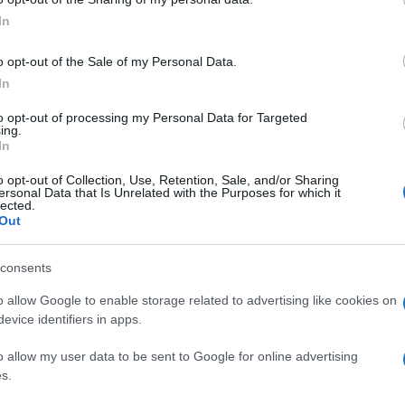
ogle consent section.
In
gine di un “mascheraio”, colui che fabbrica
o opt-out of the Sale of my Personal Data.
In
ffigurazione sarebbe custodita in provincia di
to opt-out of processing my Personal Data for Targeted
ing.
 Palazzo Farnese. Questo imponente e maestoso
In
osi Papi, è una meraviglia assoluta
o opt-out of Collection, Use, Retention, Sale, and/or Sharing
Ulti
ersonal Data that Is Unrelated with the Purposes for which it
scinanti esempi di dimora rinascimentale di tutta
lected.
Out
museale del Lazio. Al suo interno, uno degli
a dell’Aurora”, la camera da letto del cardinale,
consents
o di immagini che ispirano al riposo, al sonno e
o allow Google to enable storage related to advertising like cookies on
 giorno dall’alba al tramonto. Nella volta
evice identifiers in apps.
no spettacolare gioco prospettico intorno a
o allow my user data to be sent to Google for online advertising
o nuovamente i personaggi della mitologia
s.
che alludono al riposo, alla serenità, alla