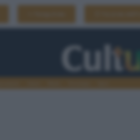
Naviga il sito
Vai al sito dell'
ionamenti
Atenei
Media
Tecnologia
Sport