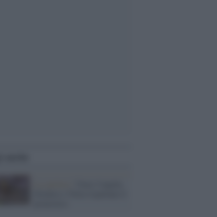
i anche
La carriera /
Vince l'Aquila,
Diodoro e Tittia rispettano il
pronostico