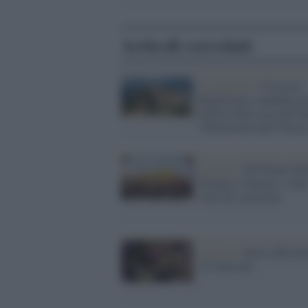
Articoli correlati
La proposta /
Civita di
Bagnoregio candidata p
entrare nella rosa dei be
“Patrimonio dell’Unesc
La festa /
Da Foiano del
Chiana a Venezia: i tant
volti del carnevale
La festa /
Inizia ufficia
il Carnevale