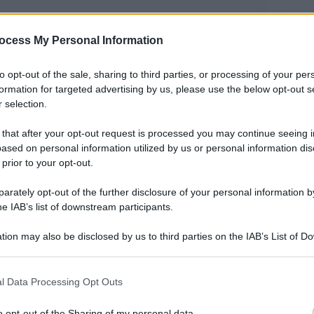
ocess My Personal Information
to opt-out of the sale, sharing to third parties, or processing of your per
formation for targeted advertising by us, please use the below opt-out s
 selection.
 that after your opt-out request is processed you may continue seeing i
ased on personal information utilized by us or personal information dis
 prior to your opt-out.
rately opt-out of the further disclosure of your personal information by
he IAB’s list of downstream participants.
tion may also be disclosed by us to third parties on the IAB’s List of 
ricanti di maschere. A scoprirlo è stato Guerino
 that may further disclose it to other third parties.
i di Venezia e studioso molto attivo nel mondo
 that this website/app uses one or more Google services and may gath
l Data Processing Opt Outs
 del restauro del teatro La Fenice a Venezia e le
including but not limited to your visit or usage behaviour. You may click 
 to Google and its third-party tags to use your data for below specifi
 wide shut” di Kubrick.
o opt-out of the Sharing of my personal data.