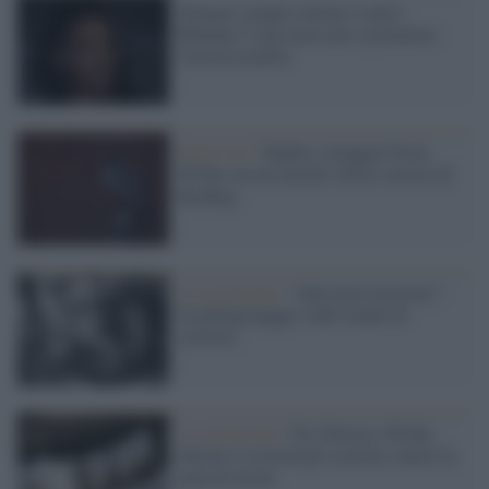
Senegal, gruppi islamici contro
Rihanna: è una massona e promuove
l'omosessualità
Street Art /
Banksy omaggia Oscar
Wilde con un murale sull'ex carcere di
Reading
La recensione /
“Qui giace un poeta”:
in pellegrinaggio sulle tombe di
scrittori
La recensione /
Tra Tolstoj e Wilde,
Salvati ci ricorda gli scrittori contro la
pena di morte