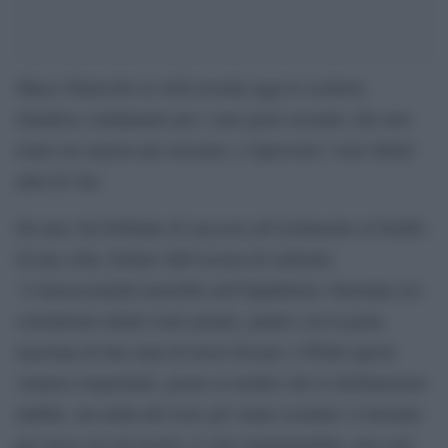
Marco Patricelli su AGI ricorda oggi lo scrittore
irlandese condannato per i suoi gusti sessuali, che non
erano un segreto per nessuno, e ripercorre i suoi ultimi
anni di vita.
Da una vita brillante di successi all’isolamento al freddo
di una cella, bollato dall’accusa di sodomia.
L’omosessualità maschile nell’Inghilterra vittoriana era
considerata infatti reato penale, punito con la pena
massima di due anni di lavori forzati; a Wilde questi
vennero risparmiati, grazie ai medici che lo dichiararono
inabile, ma nulla del resto gli venne scontato: il dormire
per terra con gli insetti, il vitto immangiabile, una sola