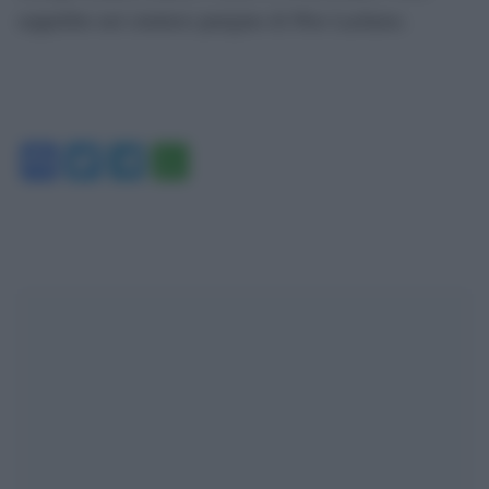
seppellito nel cimitero parigino di Père Lachaise.
Facebook
Twitter
Telegram
WhatsApp