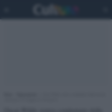
Home
>
Ragionamenti
>
Oscar Wilde veniva condannato dalla morale
vittoriana il 25 maggio di 130 anni fa
Oscar Wilde veniva condannato dalla