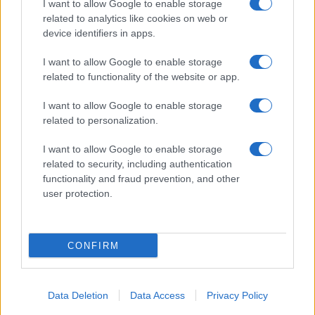
GiULia
Globalsport
I want to allow Google to enable storage
related to analytics like cookies on web or
Prima Pagina
device identifiers in apps.
I want to allow Google to enable storage
related to functionality of the website or app.
Giornale dello
Facebook
Spettacolo
I want to allow Google to enable storage
Twitter
related to personalization.
Wondernet
Cookie Policy
I want to allow Google to enable storage
Giuliana Sgrena
related to security, including authentication
Chi siamo
functionality and fraud prevention, and other
user protection.
Preferenze Privacy
CONFIRM
©2020 Culture • All right reserved.
Data Deletion
Data Access
Privacy Policy
Syndication