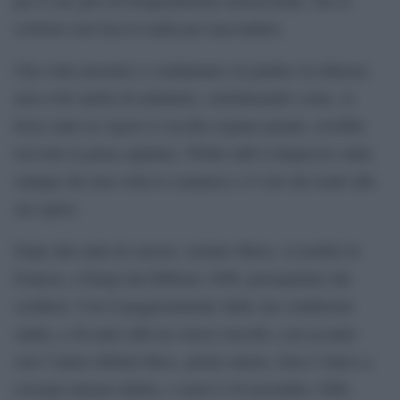
scrittore non faceva nulla per nascondere.
Una volta arrestato e condannato (il giudice in udienza
non evitò anche di umiliarlo, sottolineando come, se
fosse stato in vigore il vecchio regime penale, avrebbe
ricevuto la pena capitale), Wilde subì il disprezzo sulla
stampa che una volta lo osannava e il veto dei teatri alle
sue opere.
Dopo due anni di carcere, tornato libero, si trasferì in
Francia, a Parigi dal febbraio 1898, perseguitato dai
creditori. Con il peggioramento delle sue condizioni
salute, a 46 anni subì un veloce tracollo, con accanto
solo l’amico Robert Ross, primo amore, forse l’unico a
essergli rimasto fedele, e morì il 30 novembre 1900,