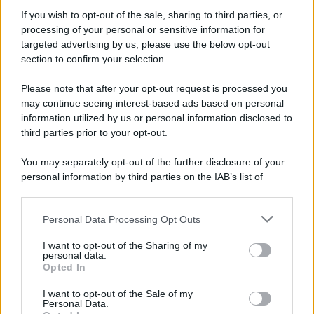
If you wish to opt-out of the sale, sharing to third parties, or
processing of your personal or sensitive information for
targeted advertising by us, please use the below opt-out
section to confirm your selection.
Il medagliere /
Europei di nuoto: Pellecani guida una super
Italia
Please note that after your opt-out request is processed you
may continue seeing interest-based ads based on personal
Oltre alla grande edizione della tuffatrice, gli azzurri si stanno
information utilized by us or personal information disclosed to
imponendo come la miglior federazione europea
third parties prior to your opt-out.
Il centenario /
A L'Aquila arriva la mostra "TITO, 100 anni
You may separately opt-out of the further disclosure of your
attraverso la forma"
personal information by third parties on the IAB’s list of
downstream participants.
Personal Data Processing Opt Outs
This information may also be disclosed by us to third parties
on the IAB’s List of Downstream Participants that may further
L'attesa /
Un estate di calcio: tra Mondiali e Serie A
I want to opt-out of the Sharing of my
disclose it to other third parties.
personal data.
Opted In
Please note that this website/app uses one or more Google
services and may gather and store information including but
I want to opt-out of the Sale of my
Personal Data.
not limited to your visit or usage behaviour. You may click to