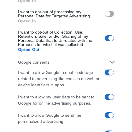
Opted In
grant or deny consent to Google and its third-party tags to
Università di Siena /
Il Palazzo del Rettorato apre le porte:
use your data for below specified purposes in below Google
appuntamento per il 16 agosto
I want to opt-out of processing my
consent section.
Personal Data for Targeted Advertising.
Opted In
I want to opt-out of Collection, Use,
Retention, Sale, and/or Sharing of my
Personal Data that Is Unrelated with the
Purposes for which it was collected.
Opted Out
Google consents
I want to allow Google to enable storage
related to advertising like cookies on web or
device identifiers in apps.
Syndication
Culture
I want to allow my user data to be sent to
Google for online advertising purposes.
Salute
Globalist
I want to allow Google to send me
Megachip
Globalscience
personalized advertising.