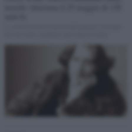
morale vittoriana il 25 maggio di 130
anni fa
Lo scrittore ricevette il massimo della pena per il suo amare
fuori dai canoni, considerato a quei tempi un crimine