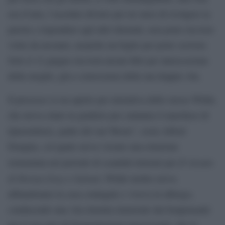
ora d’aria, l’assoluto divieto per tre mesi di rivolgere la
parola o rispondere agli altri detenuti, non poter ricevere
visite da nessuno, neanche un foglio per poter scrivere.
Solo il 12 giugno riceverà alcuni libri per intercessione
della moglie, già a conoscenza della sua doppia vita.
Il processo si era aperto per iniziativa dello stesso Wilde,
che aveva citato in giudizio per calunnia il marchese di
Queensberry, padre del suo“Bosie”, ossia Alfred
Douglas, col quale aveva vissuto una relazione
Il ritratto
tormentata nel periodo di scandali letterari per
di Dorian Gray
Salomè
e
; Wilde inoltre aveva
abbandonato la casa coniugale e viveva in albergo,
conducendo una vita ritenuta immorale dai benpensanti
per il suo giro di frequentazioni omosessuali, che lo