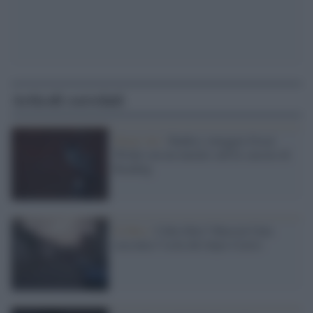
Articoli correlati
Street Art /
Banksy omaggia Oscar
Wilde con un murale sull'ex carcere di
Reading
Il libro /
Cuba libre? Marcial Gala
racconta l’isola del dopo-Castro