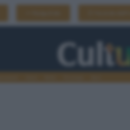
Naviga il sito
Vai al sito dell'
ionamenti
Atenei
Media
Tecnologia
Sport