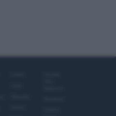
Culture
Giornale
dello
Salute
Spettacolo
Megachip
nce
Wondernet
GiULia
Giuliana