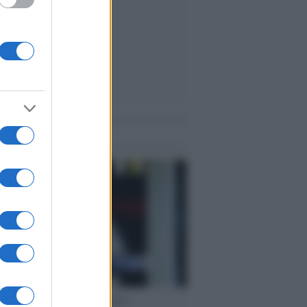
me notizie
cordo /
Le radici di Francesco