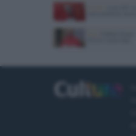
Il nome /
Leone XIV: u
nuovo pontificato ameri
Papa /
È Robert Francis
Prevost il nuovo Papa
Fa
Tw
Co
Ch