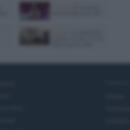
n
Conclave /
Ecco le prime
cano
parole di Papa Leone XIV
Conclave /
La Stanza delle
Lacrime, è lì che si trova il
Papa in questi istanti
Syndication
cebook
itter
Globalist
okie Policy
Globalscie
i siamo
Globalsport