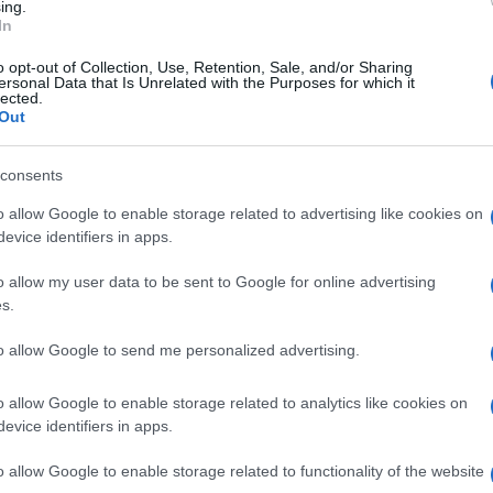
riposino aspettando il giorno della risurrezione
ing.
In
ia Maggiore”, scrive Bergoglio nel testamento
o opt-out of Collection, Use, Retention, Sale, and/or Sharing
22. Alcuni studiosi considerano questa richiesta
ersonal Data that Is Unrelated with the Purposes for which it
lected.
del suo pontificato, esprimendo ancora una volta
Out
consents
rancesco da tutti gli altri riguarda il suo
Ulti
o allow Google to enable storage related to advertising like cookies on
retro sarà accolto da poveri, migranti,
evice identifiers in apps.
o nuovamente gli obiettivi del suo pontificato.
o allow my user data to be sent to Google for online advertising
i disposti sui gradini di Santa Maria Maggiore,
s.
babilmente, per molti di loro è stato un padre.
to allow Google to send me personalized advertising.
e è una delle quattro basiliche papali di Roma e
o allow Google to enable storage related to analytics like cookies on
sta chiesa per la sua devozione verso la
evice identifiers in apps.
a vi è la “Salus Populi Romani”, la più
o allow Google to enable storage related to functionality of the website
Il ri