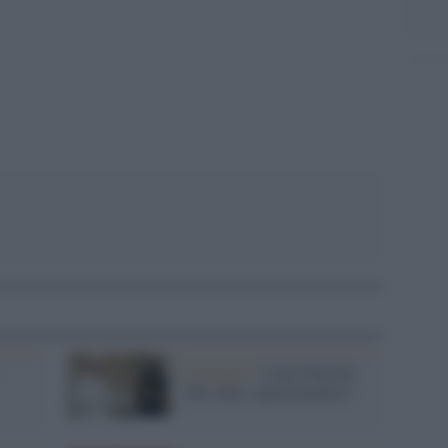
pp
L'omaggio /
Laura Pausini:
"Mi sento superbenedetta"