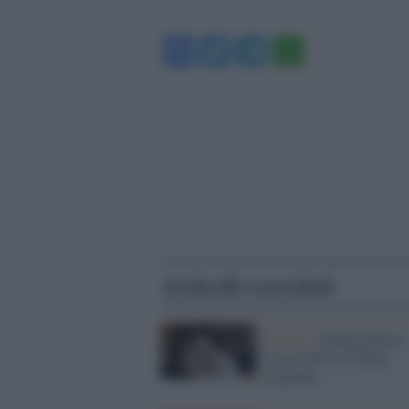
Facebook
Twitter
Telegram
WhatsA
Articoli correlati
Il fatto /
Trump attacca
Leone XIV e il Papa
risponde