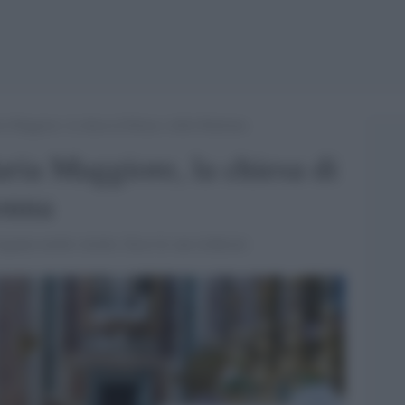
ia Maggiore, la chiesa di Roma e della Madonna
ria Maggiore, la chiesa di
onna
egame molto stretto. Ecco le sue richieste