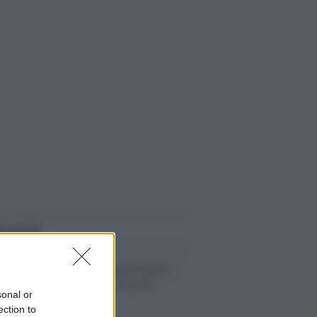
i anche
Conclave /
Fumata bianca!
Roma esplode di gioia
sonal or
ection to