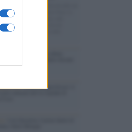
omenica di settembre con Guccini nella sua
a Pàvana, tra ricordi del premio Tenco, la
di disegni con Andrea Pazienza sulle
ie di carta, il rapporto con i fan che
nuano a cercarlo e la bellezza delle
gne e dei gatti.
bum /
"Timeless", il nuovo album
mo di Prince racconta quattro decenni
eatività
augurazione /
Cuneo inaugura Esseci: il
 polo culturale nell’ex ospedale di
a Croce
ca /
Love Sensation, il primo duetto di
nna e Kylie Minogue