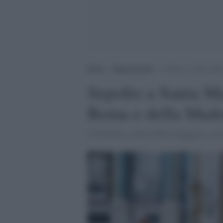
Home
>
Ragionamenti
>
Sepolto a Santa Mar
Sepolto a Santa Ma
Roma e della Mad
Il Pontefice e Santa Maria Maggiore, un l