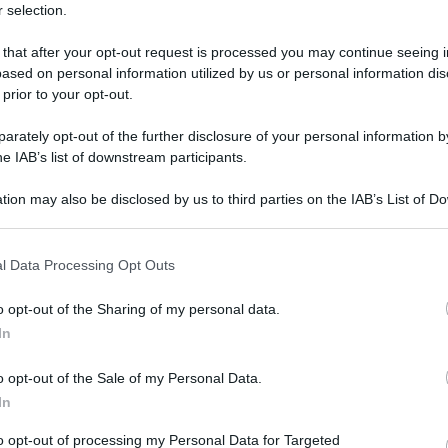
 selection.
 that after your opt-out request is processed you may continue seeing i
ased on personal information utilized by us or personal information dis
 prior to your opt-out.
rately opt-out of the further disclosure of your personal information by
he IAB’s list of downstream participants.
tion may also be disclosed by us to third parties on the IAB’s List of 
 that may further disclose it to other third parties.
 that this website/app uses one or more Google services and may gath
l Data Processing Opt Outs
na arrivato alla Basilica di Santa Maria
including but not limited to your visit or usage behaviour. You may click 
 to Google and its third-party tags to use your data for below specifi
rsone e da un gruppo di poveri che vogliono
o opt-out of the Sharing of my personal data.
ogle consent section.
In
arà sepolto. I sediari hanno portato la bara del
 Populi Romani, nella Basilica di Santa Maria
o opt-out of the Sale of my Personal Data.
 importante per il Pontefice.
In
to opt-out of processing my Personal Data for Targeted