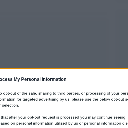
ocess My Personal Information
to opt-out of the sale, sharing to third parties, or processing of your per
formation for targeted advertising by us, please use the below opt-out s
i oggi. Le proteste dei giovani studenti filo-
 selection.
na di Pietrasanta e quelle dei giovani
 that after your opt-out request is processed you may continue seeing i
ne” nella notte di questo Natale a Padova.
ased on personal information utilized by us or personal information dis