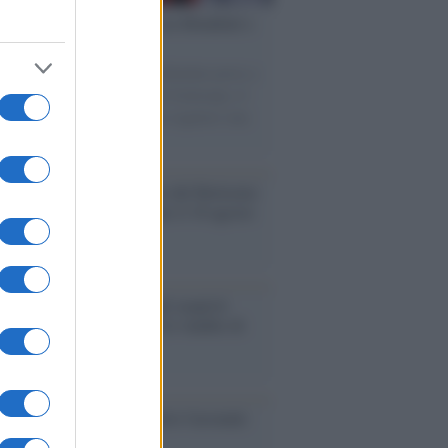
esa /
Un estate di calcio: tra Mondiali e
e A
nata la Coppa del Mondo, Infantino prova a
izzare i tornei mondiali. Nel frattempo, il
omercato va avanti e sembra regalarci una
A di livello
rsità di Siena /
Il Palazzo del Rettorato
le porte: appuntamento per il 16 agosto
enze /
Sale il numero degli acquisti
e in Europa e aumentano le vendite di
oli second hand
so /
Trump ha quasi esaurito l'arsenale
ma il tycoon smentisce