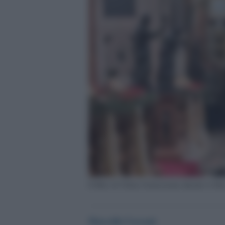
Il Blitz di Ultima Generazione durante la Me
Marcello Cecconi