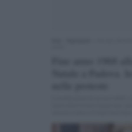
Home
>
Ragionamenti
>
Fine anno 1968 alla 
proteste
Fine anno 1968 all
Natale a Padova. I
nelle proteste
La manifestazione dei giovani studenti e o
famoso della Versilia di quegli anni e qu
interrotto la Messa di Natale nella Chies