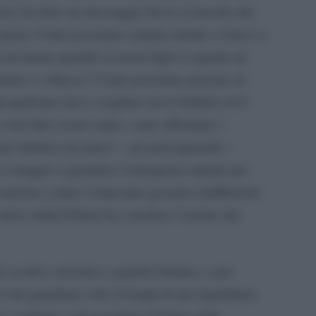
zzi, ha letto un messaggio fra lo sconcerto dei
i gioia. Come possiamo cantare mentre a Gaza si
di niente quando ai nostri figli ci aspetta un
namento e collasso? Come possiamo pensare al
i qualcuno deve scegliere tra le bollette ed il
vuol dire essere unito, come affrontare i
iare indietro nessuno? – poi proseguendo –
 coraggio e guardare l’emergenza attuale per
i insieme contro l’ennesimo governo indifferente
rrivo della Polizia ha concluso l’azione dei
a sconti a nessuno e guarda lontano, e per
i che guardano solo ai tempi di una legislatura.
 vogliamo salvaguardare il futuro delle