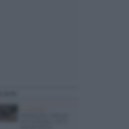
i anche
Il commento /
Immigrazione: calano gli
arrivi in Europa e sale la
tensione politica