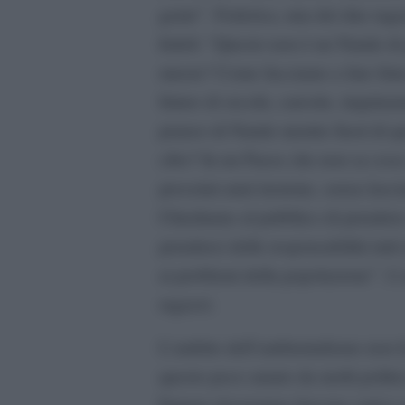
gente”. Federica, una dei due raga
fedeli: “Questo non è un Natale d
muore? Come facciamo a fare finta 
futuro di siccità, carestie, inqui
pranzo di Natale mentre fuori di qu
cibo? In un Paese che non sa cosa 
prossimi anni insieme, senza lasc
Chiediamo al pubblico di prendere
prenderci delle responsabilità tutt
ai problemi della popolazione”. L’a
ragazzi.
L’ambito dell’ambientalismo non f
questo poco amato da molti politic
Eppure dovremmo farcene carico se