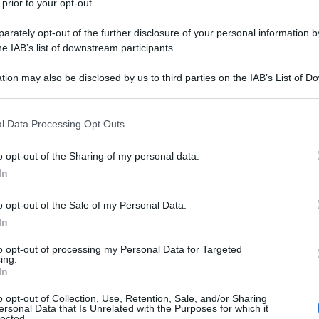
 prior to your opt-out.
a confronto sia pure in contesti completamente
rately opt-out of the further disclosure of your personal information by
he IAB’s list of downstream participants.
anti alla Bussola, il locale di gran moda della
tion may also be disclosed by us to third parties on the IAB’s List of 
to studentesco vi erano proprio i templi dei
 that may further disclose it to other third parties.
mento promuoveva una lotta di classe contro la
 that this website/app uses one or more Google services and may gath
l Data Processing Opt Outs
including but not limited to your visit or usage behaviour. You may click 
inanza, industria e cultura del nostro Paese
 to Google and its third-party tags to use your data for below specifi
o opt-out of the Sharing of my personal data.
co.
Ulti
ogle consent section.
In
imento giovanile che compie atti più vistosi,
o opt-out of the Sale of my Personal Data.
ne ambientalista, c’è un bersaglio molto meno
In
one e il clamore della stessa sono gli strumenti per
to opt-out of processing my Personal Data for Targeted
ull’indifferenza ambientalistica che non riguarda
ing.
In
munque una gran parte dei cittadini.
o opt-out of Collection, Use, Retention, Sale, and/or Sharing
ersonal Data that Is Unrelated with the Purposes for which it
davanti alla Bussola. C’era già stata la protesta
lected.