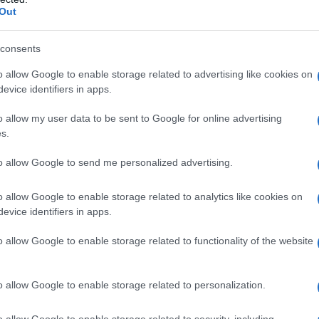
Out
L'att
spitava la solita “prima”. A guidarla Mario
Seri
entesco della Statale. In Versilia, invece, c’era
consents
Termi
 Operaio di Pisa guidato da Adriano Sofri che
privat
o allow Google to enable storage related to advertising like cookies on
calci
 omonimo, annunciava l’evento. All’appello
evice identifiers in apps.
Serie 
perai che si ritrovarono davanti al locale che per
o allow my user data to be sent to Google for online advertising
s.
Fred Bongusto e Shirley Bassey, con l’ingresso
Unive
apre 
le di un operaio.
to allow Google to send me personalized advertising.
ene di escrementi erano le armi dei dimostranti
o allow Google to enable storage related to analytics like cookies on
evice identifiers in apps.
almente per evitare che si avvicinassero
Tend
onlin
amento furono costruite barricate di fortuna dalle
o allow Google to enable storage related to functionality of the website
artic
 i militari. Improvvisamente tre spari, uno
te sedicenne, che si accasciò sulla barricata e
o allow Google to enable storage related to personalization.
Il ca
a a rotelle.
Usa, 
o allow Google to enable storage related to security, including