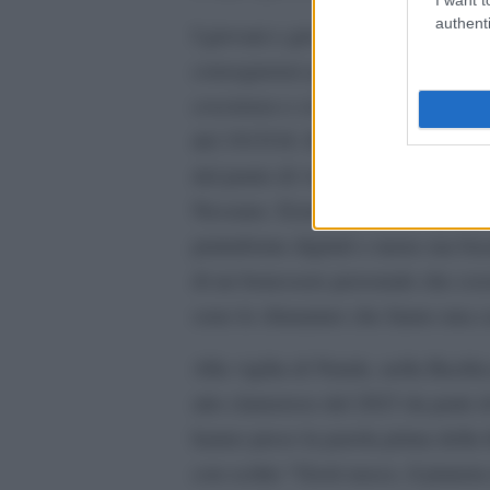
authenti
I giovani e giovanissimi di “Ultim
conseguenze più lontani di come n
coscienza e conoscenza, pensavamo
del 1915/18. Del resto chi è nato 
dal punto di vista politico-econo
Nessuno. Esiste solo la via del me
piattaforme digitali o meno ma bas
di un benessere personale che cozz
sono le sfumature che fanno una ce
Alla vigilia di Natale, nella Basili
atto clamoroso del 2023 da parte d
hanno preso la parola prima della 
con scritto “Gesù nasce, il pianeta