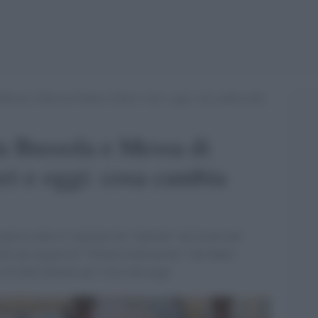
Bussola e Messa di Natale a Padova. Ieri e oggi: cosa cambia nelle
a Bussola e Messa di
eri e oggi: cosa cambia
perai contro il veglione dei “padroni” nel locale più
ella dei ragazzi di “Ultima Generazione” che hanno
a di Sant’Antonio per i loro messaggi