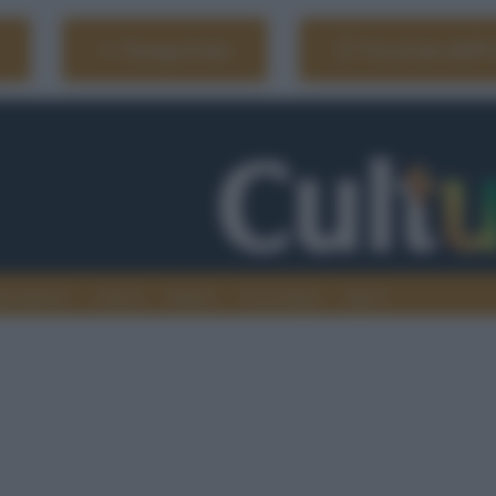
Naviga il sito
Vai al sito dell'
ionamenti
Atenei
Media
Tecnologia
Sport