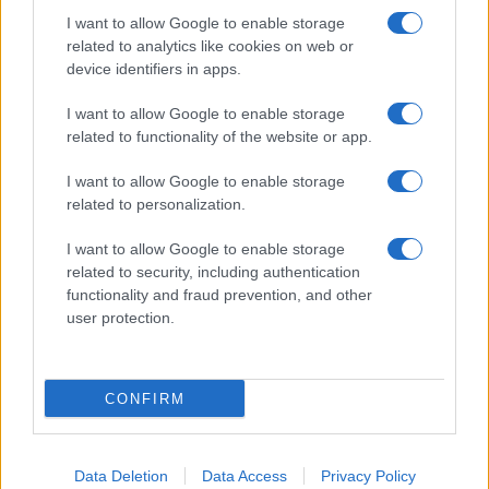
GiULia
Globalsport
I want to allow Google to enable storage
related to analytics like cookies on web or
Prima Pagina
device identifiers in apps.
I want to allow Google to enable storage
related to functionality of the website or app.
Giornale dello
Facebook
Spettacolo
I want to allow Google to enable storage
Twitter
related to personalization.
Wondernet
Cookie Policy
I want to allow Google to enable storage
Giuliana Sgrena
related to security, including authentication
Chi siamo
functionality and fraud prevention, and other
user protection.
Preferenze Privacy
CONFIRM
©2020 Culture • All right reserved.
Data Deletion
Data Access
Privacy Policy
Syndication