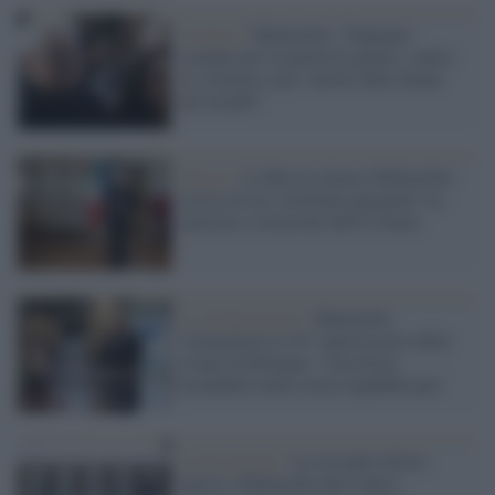
8 marzo /
Mattarella: "Impegno
comune per la parità di genere, contro
la violenza e per i diritti delle donne
nel mondo"
Mosca /
La Russia attacca Mattarella:
accusa di un 'criminale paragone' tra
nazismo e invasione dell'Ucraina
La dichiarazione /
Mattarella
commemora il 44° anniversario della
strage di Bologna: "Una ferita
insanabile nella storia repubblicana"
Lottizzazione /
La toccante lettera
aperta a Mattarella dal Centro