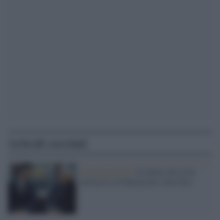
Articoli correlati
Olimpiadi2026 /
Il tributo alla città
nell'arrivo di Mattarella a San Siro