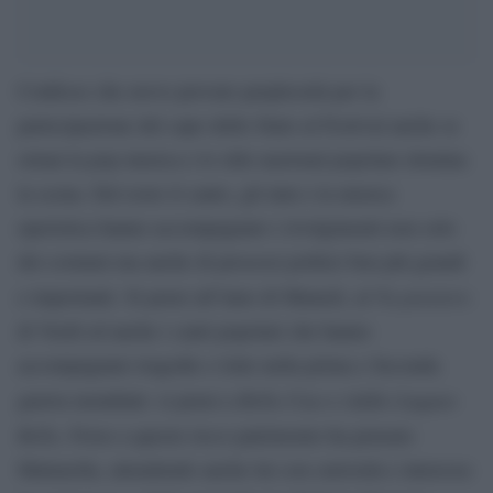
Confesso che avevo provato perplessità per la
partecipazione del capo dello Stato al Festival anche se
ormai la pop musica e lo stile nazional popolare domina
la scena. Del resto il canto, gli inni e la musica
operistica hanno accompagnato i rivolgimenti non solo
dei costumi ma anche di processi politici ben più grandi
Va pensiero
e importanti. Si pensi all’inno di Mameli, al
di Verdi ed anche i canti popolari che hanno
accompagnato tragedie e lotte nella prima e Seconda
Bella Ciao
Addio Lugano
guerra mondiale: si pensi a
e
Bella
. Forse a questo ricco patrimonio ha pensato
Mattarella, attendendo anche lui con curiosità e interesse