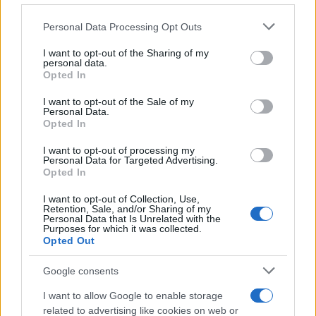
Personal Data Processing Opt Outs
This information may also be disclosed by us to third parties
on the IAB’s List of Downstream Participants that may further
L'inaugurazione /
Cuneo inaugura Esseci: il nuovo polo
I want to opt-out of the Sharing of my
disclose it to other third parties.
culturale nell’ex ospedale di Santa Croce
personal data.
Opted In
Please note that this website/app uses one or more Google
services and may gather and store information including but
I want to opt-out of the Sale of my
Personal Data.
not limited to your visit or usage behaviour. You may click to
Opted In
grant or deny consent to Google and its third-party tags to
Musica /
Love Sensation, il primo duetto di Madonna e Kylie
use your data for below specified purposes in below Google
Minogue
I want to opt-out of processing my
consent section.
Personal Data for Targeted Advertising.
Opted In
I want to opt-out of Collection, Use,
Retention, Sale, and/or Sharing of my
Personal Data that Is Unrelated with the
Purposes for which it was collected.
Opted Out
Google consents
I want to allow Google to enable storage
related to advertising like cookies on web or