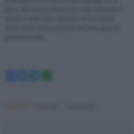
palco e dall’immensa platea sono vibrati sentimenti di
sintonia e condivisione superando forse in qualche
misura anche l’effetto sgradevole del video negato al
presidente ucraino.
Facebook
Twitter
Telegram
WhatsApp
Argomenti:
Sanremo 2023
sergio mattarella