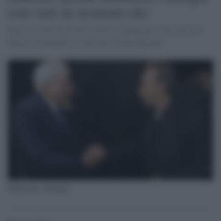
sono stati un momento alto
Mattarella ha svolto una virtuosa “pedagogia costituzionale”
mentre da Benigni c'è stata una lezione popolare
Mattarella e Benigni