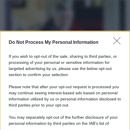
Do Not Process My Personal Information
If you wish to opt-out of the sale, sharing to third parties, or
processing of your personal or sensitive information for
targeted advertising by us, please use the below opt-out
Il ricordo /
Le radici di Francesco
section to confirm your selection.
Una domenica di settembre con Guccini nella sua casa a Pàvana,
Please note that after your opt-out request is processed you
tra ricordi del premio Tenco, la gara di disegni con Andrea
may continue seeing interest-based ads based on personal
Pazienza sulle tovaglie di carta, il rapporto con i fan che
information utilized by us or personal information disclosed to
continuano a cercarlo e la bellezza delle montagne e dei gatti.
third parties prior to your opt-out.
L'album /
"Timeless", il nuovo album postumo di Prince
You may separately opt-out of the further disclosure of your
racconta quattro decenni di creatività
personal information by third parties on the IAB’s list of
downstream participants.