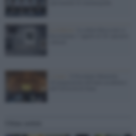
sperimentale di cinematografia
La richiesta /
La cultura Russa non va
discriminata: l' appello di 201 operatori
culturali
L'evento /
Il Presidente Mattarella
all'inaugurazione dell'anno accademico
dell'Università di Siena
Ultime notizie