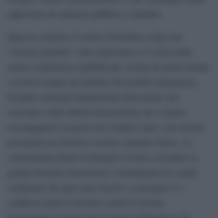
apprezzato da opinione pubblica e cittadini.
Quasi in sintonia, il comico fiorentino svolge una
“lezione popolare” sulla importanza e il valore della
nostra costituzione repubblicana. Scritta da pochi uomini
e in breve tempo nel turbinio del terribile dopoguerra,
fissando i principi fondamentali della nostra vita
associata e delle libertà democratiche che ci hanno
accompagnato in questi non semplici anni e che devono
proseguire per favorire il nostro cammino futuro. La
sottolineatura finale di Benigni è rivolta a ricordare la
grande diversità di posizioni e orientamenti tra i padri
costituenti che pure sono riusciti a convergere e a
codificare punti d’incontro condivisi da tutti.
Sicuramente è merito del racconto di Benigni se dal