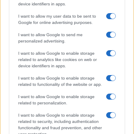
device identifiers in apps.
Syndication
Culture
I want to allow my user data to be sent to
Google for online advertising purposes.
Salute
Globalist
I want to allow Google to send me
Megachip
Globalscience
personalized advertising.
GiULia
Globalsport
I want to allow Google to enable storage
related to analytics like cookies on web or
Prima Pagina
device identifiers in apps.
I want to allow Google to enable storage
related to functionality of the website or app.
Giornale dello
Facebook
Spettacolo
I want to allow Google to enable storage
Twitter
related to personalization.
Wondernet
Cookie Policy
I want to allow Google to enable storage
Giuliana Sgrena
related to security, including authentication
Chi siamo
functionality and fraud prevention, and other