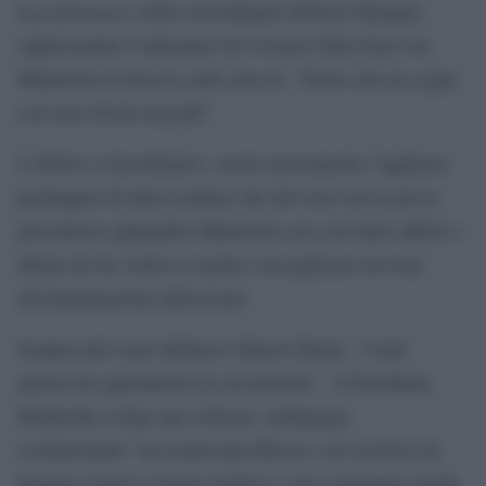
performance
la
dello straordinario Roberto Benigni,
rappresentato l’indomani sul Corriere della Sera con
Mattarella in braccio sulle note di: “Penso che un sogno
così non ritorni mai più”.
L’effetto è straordinario, scuote nuovamente l’applauso
prolungato di tutta la platea che del resto aveva già in
precedenza applaudito Mattarella con così tanto affetto e
durata da far venire in mente l’accoglienza ricevuta
all’inaugurazione della Scala.
Sempre più come definisce Marzio Breda – il più
autorevole quirinalista in circolazione – il Presidente
Mattarella svolge una virtuosa “pedagogia
costituzionale” nel modo più efficace e di cui forse ha
bisogno l’intero sistema politico e che comunque risulta