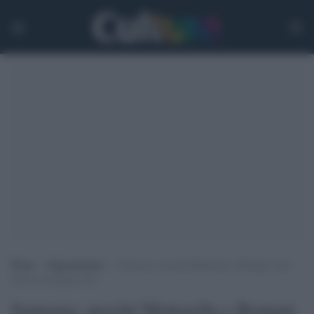
Home
>
Ragionamenti
>
Sanremo: perché Mattarella e Benigni sono
stati un momento alto
Sanremo: perché Mattarella e Benigni