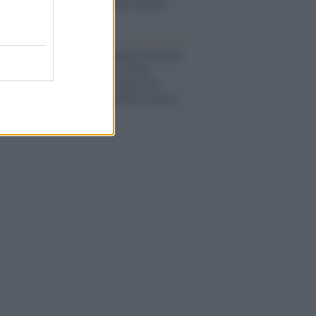
ances in Cleaner Production Award”
rogrammazioni /
I documentari RAI che
ntano l'Italia: da Mennea, a Tina
mi sino a Renzo Piano è atteso un
no tra grandi biografie, cultura, sport e
e