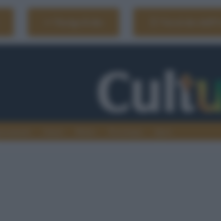
Naviga il sito
Vai al sito dell'
ionamenti
Atenei
Media
Tecnologia
Sport