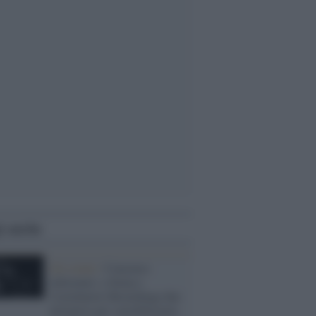
i anche
Gli eventi /
Consenso
informato: a Siena e
Castelnuovo Berardenga due
iniziative per sensibilizzare,