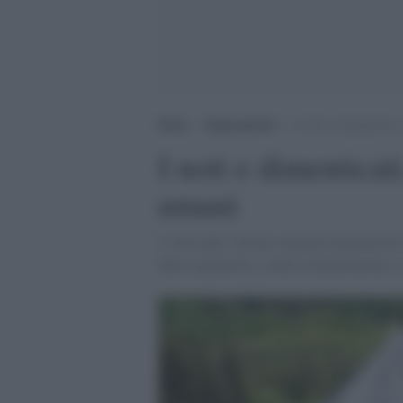
Home
>
Ragionamenti
>
I noti e dimenticati,
I noti e dimenticati
umani
I volti delle vittime vengono dimenticati i
dello spettacolo, e della comunicazione e,