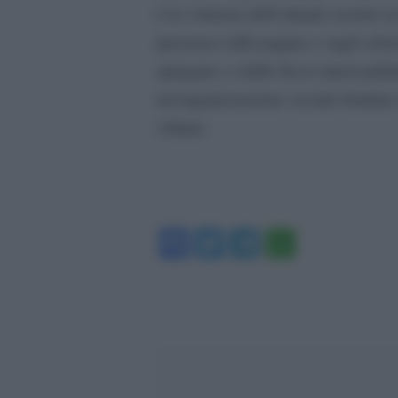
è la violenza dell’attuale assetto 
presenza sulle pagine e sugli scher
spiegano, e delle facce intercambia
un’organizzazione sociale fondata 
vittime.
Facebook
Twitter
Telegram
WhatsA