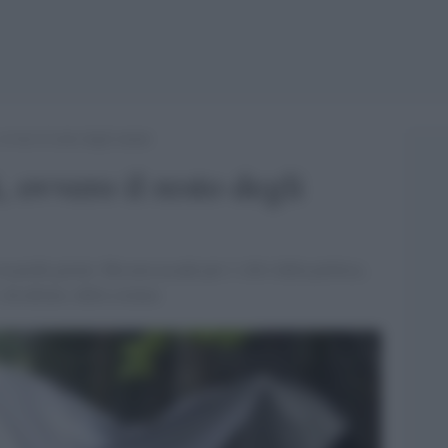
 ovvero il resto degli umani
, ovvero il resto degli
n pochi giorni. Ma non accade per i i divi della politica,
 da ultimo, della scienza