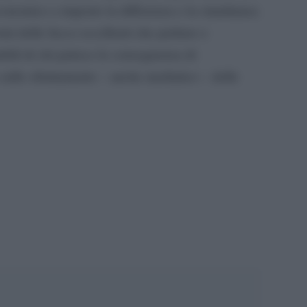
economico a imporre la differenza e la simultanea
mi delle facce eccellenti che parlano e
bili di chi patisce le conseguenza di
sullo sfruttamento – anche mediatico – delle
pp