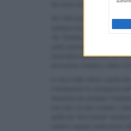
authenti
fare posto ad altri ancora.
Nel 1902 Jack London in una sua in
Il popolo dell’abisso
londinese (
) 
che “Seimilacinquecento prelati, pre
grado, partecipavano direttamente 
meravigliosa processione che il r
processione continua a sfilare e il
Le facce delle vittime e quelle dei 
evidentemente la conseguenza più 
finanziaria che distingue l’umanità
non vale e ascolta, assimila e subi
quelli che “non contano” desidera e
esperti e stregoni, risulta invece 