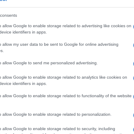
ate, piene di brio, ironiche o davvero serie di
Il lu
consents
conosciuti e a volte invocati come i protagonisti
della
o allow Google to enable storage related to advertising like cookies on
a di chi sta a guardarli. Ci fanno sapere quali
Si è 
evice identifiers in apps.
dall’a
sfarli, ci raccontano quando e come si sposano,
come 
o allow my user data to be sent to Google for online advertising
to di agire in situazioni diverse, di curarci, di
Canzo
s.
secolo
quante migliaia di persone li applaudono,
svolg
to allow Google to send me personalized advertising.
a spiegarci un po’ di tutto. Litigano fra loro,
a set
comm
. Saturano lo spazio pubblico, gesticolando,
o allow Google to enable storage related to analytics like cookies on
evice identifiers in apps.
L'ann
Laure
o allow Google to enable storage related to functionality of the website
gioranza di pubblico che ascolta e che guarda
e di una minoranza di gente che conta (o che si
o allow Google to enable storage related to personalization.
a da questa minoranza potente oscura le facce
Il ri
e vivono, soffrono e spariscono dalla scena per
profe
o allow Google to enable storage related to security, including