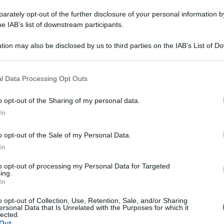
mente scordato, hanno facce che pur talvolta
rately opt-out of the further disclosure of your personal information by
he IAB’s list of downstream participants.
pagine, sbiadiscono in
fretta: sono così tante, e
no così poco.
tion may also be disclosed by us to third parties on the IAB’s List of 
 that may further disclose it to other third parties.
 facce famose ci assedia di continuo da giornali,
 that this website/app uses one or more Google services and may gath
l Data Processing Opt Outs
including but not limited to your visit or usage behaviour. You may click 
della politica, dello spettacolo, e della
 to Google and its third-party tags to use your data for below specifi
o opt-out of the Sharing of my personal data.
ienza: dagli attori ai social influencer, dai
ogle consent section.
In
nti ai ministri, dagli alti prelati ai presidenti di
Ulti
on si possono dimenticare, perché persistono e
o opt-out of the Sale of my Personal Data.
In
to opt-out of processing my Personal Data for Targeted
lla quale stiamo immersi di giorno in giorno
ing.
In
quali rifarsi, ai quali credere e fare attenzione.
o opt-out of Collection, Use, Retention, Sale, and/or Sharing
etto avere, per immaginare e temere cosa ci
ersonal Data that Is Unrelated with the Purposes for which it
lected.
ogi e maghi campeggiano quindi su schermi e
Out