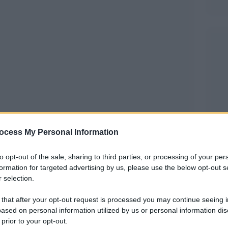
violenze razziste e di genere, di incidenti da
ocess My Personal Information
abili, di gente che fugge da guerre e miseria. Il
to opt-out of the sale, sharing to third parties, or processing of your per
eva fare il suo mestiere a Chioggia, l’operaia
formation for targeted advertising by us, please use the below opt-out s
 della funivia del Mottarone, le migliaia di
 selection.
o le statistiche di “Lunaria”, i malmenati per le
 that after your opt-out request is processed you may continue seeing i
no ben diversi fra loro: ma qualcosa di comune ce
ased on personal information utilized by us or personal information dis
 prior to your opt-out.
cati in pochi giorni. Queste vittime dal nome