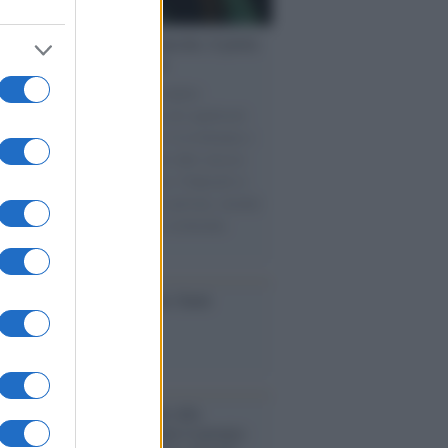
tto /
Addio a Francesco Guccini, il poeta
 canzone d’autore italiana
spento nella sua Pavana circondato
ffetto della famiglia. Autore di capolavori
Auschwitz, La locomotiva, L’avvelenata e
ne per un’amica, ha segnato oltre mezzo
 di musica e cultura italiana. I funerali si
eranno in forma strettamente privata, mentre
tembre sarà organizzata una cerimonia
emorativa.
iversario /
90 anni di Yves Saint
nt, tra moda e scandali
conoscimento /
Consegnato alla
ssoressa Nadia Marchettini il premio