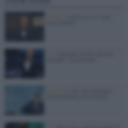
Articoli correlati
L'analisi /
I talk de La7 e il “Vieni
avanti, Matteo!”
Tv /
“Capodanno sul Nove. Presenta
Amadeus”: era una bufala
Serie tv /
La serie con il presidente
ucraino Zelensky arriva in Italia
Tv /
‘Tutte a casa - memorie digitali da