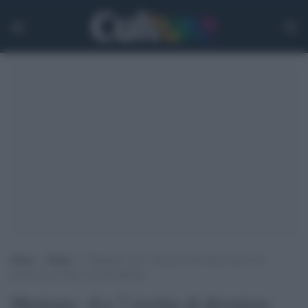
Home
>
Media
>
Mentana: «La 7 rischia di diventare una tv di
governo, se vince il centrosinistra»
Mentana: «La 7 rischia di diventare