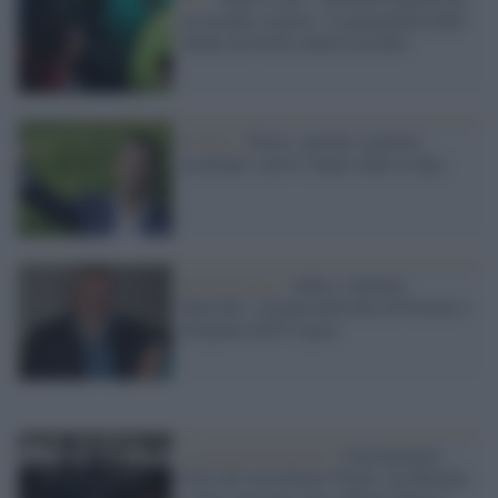
un mondo sospeso’, la quarantena delle
donne da Nord a Sud in un film
Il libro /
Floris: perché i genitori
assaltano i prof e fanno male ai figli
Giornalismo /
Addio a Stefano
Marcelli, colonna della Rai di Firenze e
dirigente dell'Usigrai
Le programmazioni /
I documentari
RAI che raccontano l'Italia: da Mennea,