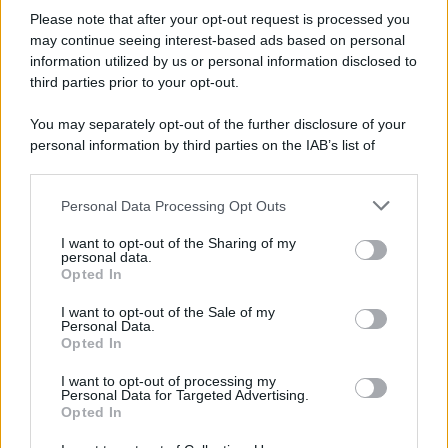
Please note that after your opt-out request is processed you
In occasione del Palio di Siena l'Ateneo offrirà delle visite guidate
may continue seeing interest-based ads based on personal
gratuite. Sarano aperte al pubblico l’Aula Magna storica, la Sala
information utilized by us or personal information disclosed to
Consiliare e l’Aula Magna.
third parties prior to your opt-out.
Tendenze /
Sale il numero degli acquisti online in Europa e
You may separately opt-out of the further disclosure of your
aumentano le vendite di articoli second hand
personal information by third parties on the IAB’s list of
downstream participants.
Personal Data Processing Opt Outs
This information may also be disclosed by us to third parties
on the IAB’s List of Downstream Participants that may further
Il caso /
Trump ha quasi esaurito l'arsenale Usa, ma il
I want to opt-out of the Sharing of my
disclose it to other third parties.
tycoon smentisce
personal data.
Opted In
Please note that this website/app uses one or more Google
services and may gather and store information including but
I want to opt-out of the Sale of my
Personal Data.
not limited to your visit or usage behaviour. You may click to
Opted In
grant or deny consent to Google and its third-party tags to
La banca /
Caso Mps: i pm milanesi ora vogliono vederci
use your data for below specified purposes in below Google
chiaro sulle “chat” tra un dirigente del Mef e alcuni ministri
I want to opt-out of processing my
consent section.
Personal Data for Targeted Advertising.
Opted In