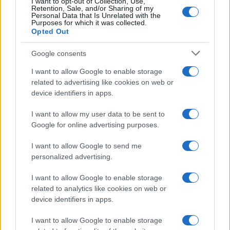
I want to opt-out of Collection, Use,
Retention, Sale, and/or Sharing of my
Personal Data that Is Unrelated with the
Purposes for which it was collected.
Opted Out
Google consents
I want to allow Google to enable storage
related to advertising like cookies on web or
device identifiers in apps.
Syndication
Culture
I want to allow my user data to be sent to
Google for online advertising purposes.
Salute
Globalist
I want to allow Google to send me
Megachip
Globalscience
personalized advertising.
GiULia
Globalsport
I want to allow Google to enable storage
related to analytics like cookies on web or
Prima Pagina
device identifiers in apps.
I want to allow Google to enable storage