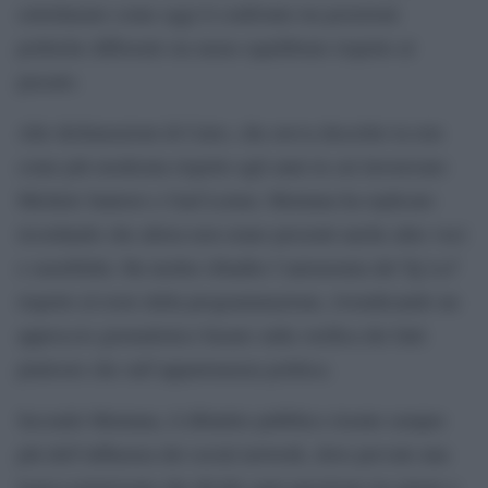
sottolineato come oggi il confronto tra posizioni
politiche differenti sia meno equilibrato rispetto al
passato.
Alle dichiarazioni di Cairo, che aveva descritto la rete
come più moderata rispetto agli anni in cui lavoravano
Michele Santoro e Gad Lerner, Mentana ha replicato
ricordando che allora non erano presenti anche altre voci
e sensibilità. Ha inoltre ribadito l’autonomia del Tg La7
rispetto al resto della programmazione, rivendicando un
approccio giornalistico basato sulla verifica dei fatti
piuttosto che sull’appartenenza politica.
Secondo Mentana, il dibattito pubblico risente sempre
più dell’influenza dei social network, dove prevale una
logica polarizzata che divide ogni questione tra giusto e