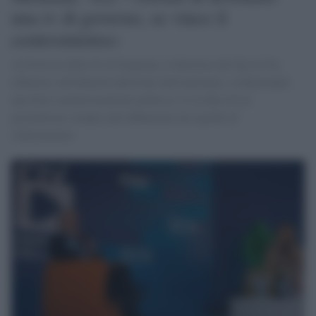
una tv di governo, se vince il
centrosinistra»
Al Festival della Tv di Dogliani, il direttore del Tg La7 ha
riflettuto sull'identità editoriale dell'emittente, evidenziando
una forte caratterizzazione politica e il rischio di un
giornalismo sempre più influenzato da logiche di
schieramento.