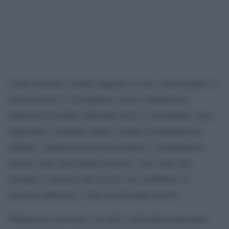
Ansa,
Come racconta Amalia Angotti su
intervenendo al
Festival della Tv di Dogliani, Enrico Mentana ha
analizzato il profilo editoriale di La7, sostenendo come
negli anni l’emittente abbia costruito un’identità ben
definita, caratterizzata da programmi e commentatori
spesso critici dell’attuale governo. Una scelta che,
secondo il direttore del Tg La7, ha contribuito al
successo della rete e alla crescita degli ascolti.
Mentana ha osservato che tutti i principali programmi