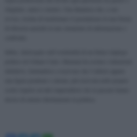
sbagliato, amici e nemici. Una dinamica che, a suo
avviso, rischia di trasformare il giornalismo in una forma
di tifoseria anzichè in uno strumento di informazione e
confronto.
Infine, interrogato sull’eventualità di un futuro impiego
politico di Urbano Cairo, Mentana ha escluso valutazioni
definitive, limitandosi a osservare che l’editore appare
una figura prudente e attenta, più riservata nelle proprie
scelte rispetto ad altri imprenditori che in passato hanno
deciso di entrare direttamente in politica.