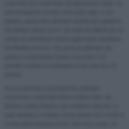
serali della rete condividono un’impostazione simile, sia
nell’orientamento sia nella scelta degli ospiti. A suo
giudizio, questa linea editoriale risponde alle aspettative
del pubblico attuale di La7, ma rende più difficile per un
elettore di centrodestra sentirsi rappresentato all’interno
del dibattito televisivo. Per questo ha affermato che
qualora il centrosinistra tornasse al governo, La7
potrebbe rischiare di trasformarsi in una sorta di tv di
governo.
Nel suo intervento il giornalista ha comunque
riconosciuto i meriti dell’editore Urbano Cairo, del
direttore Andrea Salerno e dei conduttori della rete, ai
quali attribuisce il risultato di aver portato La7 a livelli di
ascolto particolarmente elevati. Allo stesso tempo, ha