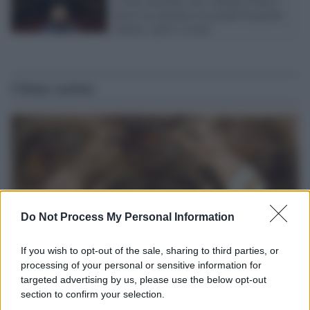
a Tina Anselmi sino a Renzo Piano è
atteso un autunno tra grandi biografie,
cultura, sport e crime
Ultime notizie
Do Not Process My Personal Information
If you wish to opt-out of the sale, sharing to third parties, or
processing of your personal or sensitive information for
targeted advertising by us, please use the below opt-out
Università di Siena /
Il Palazzo del Rettorato apre le porte:
section to confirm your selection.
appuntamento per il 16 agosto