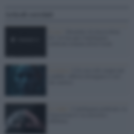
Articoli correlati
Il caso /
Moonshot AI rilascia Kimi
K3: la Cina apre l'intelligenza
artificiale avanzata all'uso locale
La ricerca /
L'IA crea volti sempre più
credibili: difficile distinguere il vero
dal sintetico
Lo studio /
L’intelligenza artificiale e la
Generazione Z: tra curiosità e
diffidenza