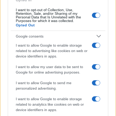
Opted In
I want to opt-out of Collection, Use,
Retention, Sale, and/or Sharing of my
Personal Data that Is Unrelated with the
Purposes for which it was collected.
Opted Out
Google consents
I want to allow Google to enable storage
related to advertising like cookies on web or
device identifiers in apps.
Syndication
Culture
I want to allow my user data to be sent to
Google for online advertising purposes.
Salute
Globalist
I want to allow Google to send me
Megachip
Globalscience
personalized advertising.
GiULia
Globalsport
I want to allow Google to enable storage
related to analytics like cookies on web or
Prima Pagina
device identifiers in apps.