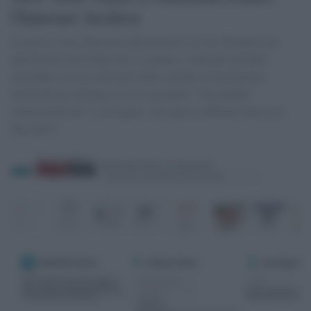
l'Internet Archive
ll motivo viene illustrato dai portavoce al sito Nieman Lab
dell'Università di Harvard, in quanto i contenuti prodotti
potrebbero essere utilizzati dalle aziende di intelligenza
artificiale per allenare le loro macchine: "Non hanno
l'autorizzazione" e, prosegue, "per questo abbiamo deciso di
bloccarlo".