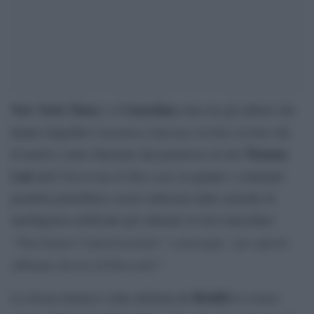
New York Times
Guardian
e il
sono tra gli editori che
Internet Archive
hanno impedito l’accesso a
ai loro siti.
Nieman
Il motivo viene illustrato dai portavoce al sito
Lab
Università di Harvard
dell’
, in quanto i contenuti
prodotti potrebbero essere utilizzati dalle aziende di
intelligenza artificiale per allenare le loro macchine:
“Non hanno l’autorizzazione” e prosegue “per questo
abbiamo deciso di bloccarlo”
.
Reddit
La stessa misura è stata adottata da
lo scorso