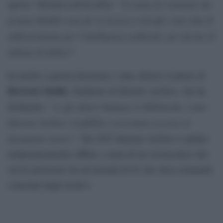
“Si tratta di contenuti che
agosto. Nieman Lab ha detto:
proprio Reddit concede in licenza a Google come dati di
addestramento per l’intelligenza artificiale, per decine di
milioni di dollari”
.
In merito a questa decisione è stato chiesto il parere di
Brewster Kahle
, fondatore di Internet Archive, che ha
“se gli editori limitano le biblioteche, come
dichiarato:
Internet Archive, il pubblico avrà meno accesso ai
documenti storici”.
Nel 2023 Internet Archive è andato
temporaneamente offline a causa di un sovraccarico dei
server provocato da un’azienda di IA che stava estraendo
contenuti dagli archivi.