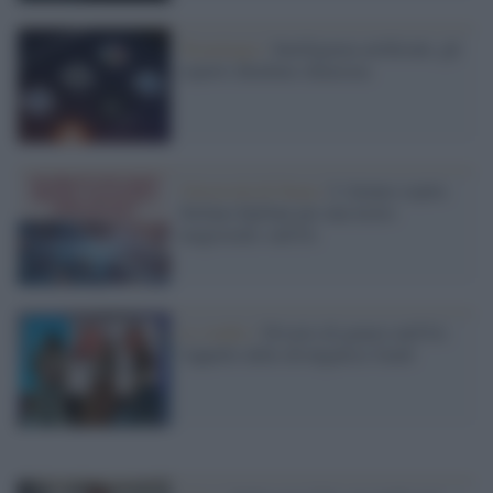
Tecnologia /
Intelligenza artificiale, gli
esperti chiedono chiarezza
Università di Siena /
L'Ateneo ospita
Stefano Epifani per una lectio
magistralis sull'IA
Lo studio /
Divario di genere nell'IA:
l'appello delle divulgatrici GenS