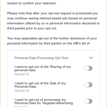
Il ricordo /
Le radici di Francesco
section to confirm your selection.
Una domenica di settembre con Guccini nella sua casa a Pàvana,
Please note that after your opt-out request is processed you
tra ricordi del premio Tenco, la gara di disegni con Andrea
may continue seeing interest-based ads based on personal
Pazienza sulle tovaglie di carta, il rapporto con i fan che
information utilized by us or personal information disclosed to
continuano a cercarlo e la bellezza delle montagne e dei gatti.
third parties prior to your opt-out.
L'album /
"Timeless", il nuovo album postumo di Prince
You may separately opt-out of the further disclosure of your
racconta quattro decenni di creatività
personal information by third parties on the IAB’s list of
downstream participants.
Personal Data Processing Opt Outs
This information may also be disclosed by us to third parties
on the IAB’s List of Downstream Participants that may further
L'inaugurazione /
Cuneo inaugura Esseci: il nuovo polo
I want to opt-out of the Sharing of my
disclose it to other third parties.
culturale nell’ex ospedale di Santa Croce
personal data.
Opted In
Please note that this website/app uses one or more Google
services and may gather and store information including but
I want to opt-out of the Sale of my
Personal Data.
not limited to your visit or usage behaviour. You may click to
Opted In
grant or deny consent to Google and its third-party tags to
Musica /
Love Sensation, il primo duetto di Madonna e Kylie
use your data for below specified purposes in below Google
Minogue
I want to opt-out of processing my
consent section.
Personal Data for Targeted Advertising.