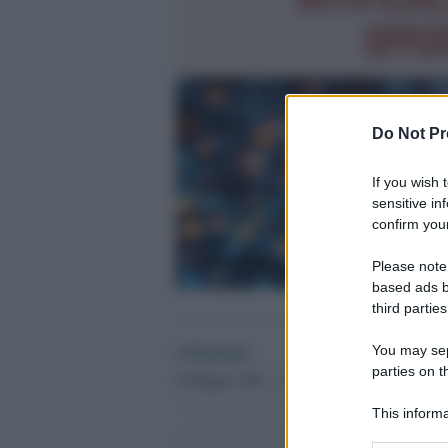
Do Not Pr
If you wish 
sensitive in
confirm your
Please note
based ads b
third parties
redazione
You may sepa
parties on t
8 Maggio 2026 - 19.17
This informa
Participants