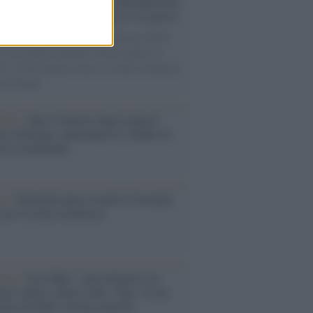
rsità di Siena /
Il Palazzo del Rettorato
le porte: appuntamento per il 16 agosto
casione del Palio di Siena l'Ateneo offrirà
visite guidate gratuite. Sarano aperte al
ico l’Aula Magna storica, la Sala Consiliare
ula Magna.
enze /
Sale il numero degli acquisti
e in Europa e aumentano le vendite di
oli second hand
so /
Trump ha quasi esaurito l'arsenale
ma il tycoon smentisce
anca /
Caso Mps: i pm milanesi ora
ono vederci chiaro sulle “chat” tra un
ente del Mef e alcuni ministri