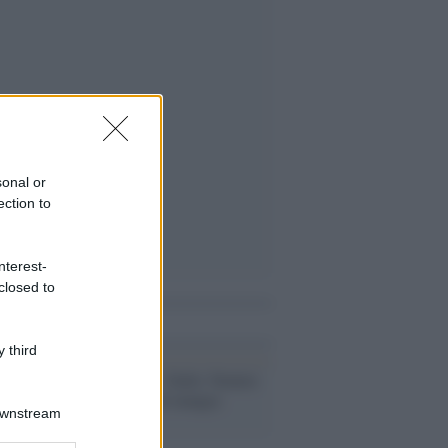
sonal or
ection to
nterest-
closed to
i anche
 third
Il commento /
Dallo 'Statuto
di Anna' all’AI mangia
Downstream
copyright