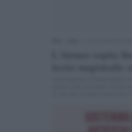
Home
>
Atenei
>
L’Ateneo ospita Stefano Epif
L'Ateneo ospita St
lectio magistralis s
Lectio magistralis di Stefano Epifani a S
Digitale e autore del volume “Il teatro de
IA, falsi miti e ricadute concrete sullo s