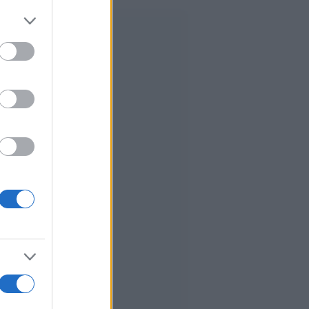
er and store
to grant or
ed purposes