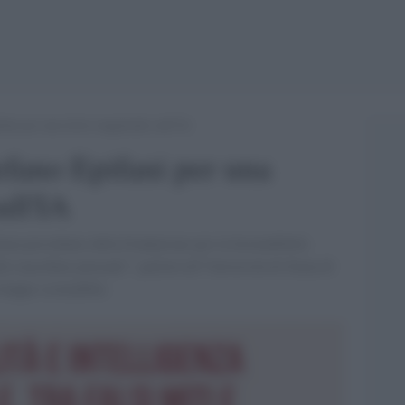
ani per una lectio magistralis sull’IA
efano Epifani per una
ull'IA
iena presidente della Fondazione per la Sostenibilità
lle macchine pensanti”, parlerà all’Università di Siena di
viluppo sostenibile.