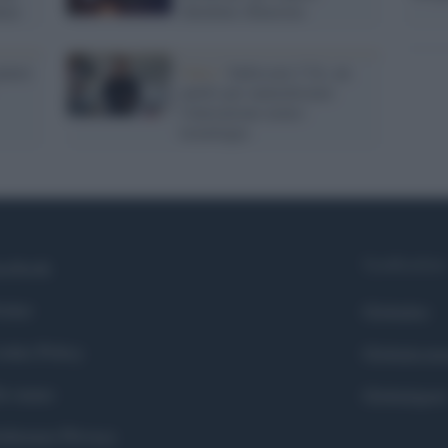
enza
chiedono chiarezza
enere
Unisi /
Indossare l’IA, un
anello per naturalizzare
l'interazione uomo-
tecnologia
Syndication
cebook
itter
Globalist
okie Policy
Globalscie
i siamo
Globalsport
eferenze Privacy