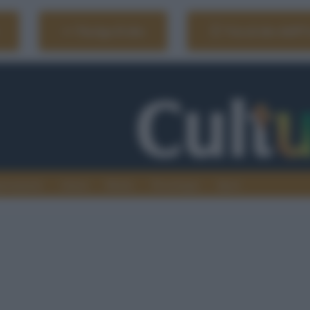
Naviga il sito
Vai al sito dell'
ionamenti
Atenei
Media
Tecnologia
Sport