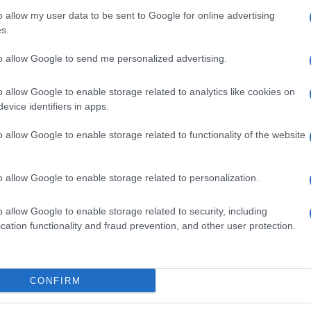
o allow my user data to be sent to Google for online advertising
s.
 Pietra, Claudia Faleri, delegata al Placement, e
to allow Google to send me personalized advertising.
 all’Orientamento. Modererà Lara Lazzeroni,
o allow Google to enable storage related to analytics like cookies on
dell’Ateneo. Durante l’appuntamento saranno
evice identifiers in apps.
udentesse e degli studenti del corso “Diritto del
o allow Google to enable storage related to functionality of the website
ella laurea magistrale in Management e
Ulti
 collaborazione con l’insegnamento di
o allow Google to enable storage related to personalization.
iena ed è rivolto a studenti, personale tecnico-
i interessati al tema.
o allow Google to enable storage related to security, including
cation functionality and fraud prevention, and other user protection.
CONFIRM
pp