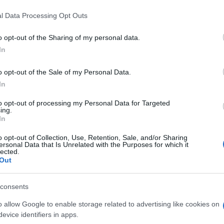
 that this website/app uses one or more Google services and may gath
l Data Processing Opt Outs
including but not limited to your visit or usage behaviour. You may click 
 to Google and its third-party tags to use your data for below specifi
o opt-out of the Sharing of my personal data.
ogle consent section.
In
o opt-out of the Sale of my Personal Data.
In
to opt-out of processing my Personal Data for Targeted
ing.
In
la Magna del Rettorato dell’Università di Siena,
o opt-out of Collection, Use, Retention, Sale, and/or Sharing
ersonal Data that Is Unrelated with the Purposes for which it
lected.
Sostenibilità e intelligenza artificiale, tra
stralis “
Out
fani, presidente della Fondazione per la
Il Teatro delle Macchine Pensanti. 10 falsi
consents
ibro “
 come superarli”
, discuterà il rapporto tra
o allow Google to enable storage related to advertising like cookies on
evice identifiers in apps.
sostenibile. L’ingresso è libero fino a