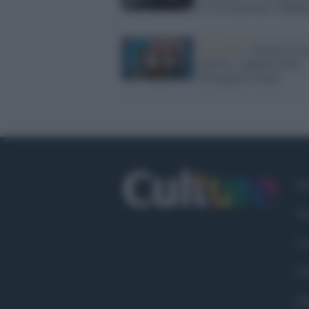
Z: tra curiosità e diffid
Lo studio /
Divario di g
nell'IA: l'appello delle
divulgatrici GenS
Fa
Tw
Co
Ch
Pr