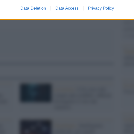
Unive
apre 
Data Deletion
Data Access
Privacy Policy
In oc
delle 
pubbl
e l’A
Tend
onlin
artic
Il ca
La ricerca /
L'IA crea volti
Usa, 
na
sempre più credibili: difficile
ciale
distinguere il vero dal
sintetico
La b
vogli
za
Tecnologia /
Intelligenza
dirig
one
artificiale, gli esperti