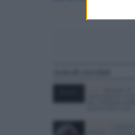
Articoli correlati
Il caso /
Moonshot AI
rilascia Kimi K3: la Ci
apre l'intelligenza artifi
avanzata all'uso locale
Lo studio /
L’intelligen
artificiale e la Generazi