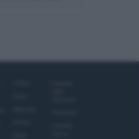
Culture
Giornale
dello
Salute
Spettacolo
Megachip
nce
Wondernet
GiULia
Giuliana
Sgrena
Prima