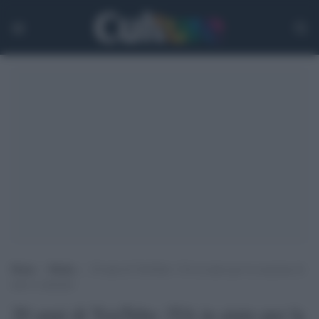
Home
>
Media
>
20 anni di YouTube: l’IA in aiuto per la creazione di
nuovi contenuti
20 anni di YouTube: l'IA in aiuto per la