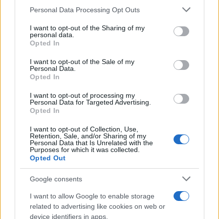
Personal Data Processing Opt Outs
This information may also be disclosed by us to third parties
on the IAB’s List of Downstream Participants that may further
Il caso /
Trump ha quasi esaurito l'arsenale Usa, ma il
I want to opt-out of the Sharing of my
disclose it to other third parties.
tycoon smentisce
personal data.
Opted In
Please note that this website/app uses one or more Google
services and may gather and store information including but
I want to opt-out of the Sale of my
Personal Data.
not limited to your visit or usage behaviour. You may click to
Opted In
grant or deny consent to Google and its third-party tags to
La banca /
Caso Mps: i pm milanesi ora vogliono vederci
use your data for below specified purposes in below Google
chiaro sulle “chat” tra un dirigente del Mef e alcuni ministri
I want to opt-out of processing my
consent section.
Personal Data for Targeted Advertising.
Opted In
I want to opt-out of Collection, Use,
Retention, Sale, and/or Sharing of my
Personal Data that Is Unrelated with the
Purposes for which it was collected.
Opted Out
Google consents
I want to allow Google to enable storage
related to advertising like cookies on web or
device identifiers in apps.