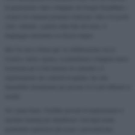
di generazione video sviluppato da Google DeepMind, i
creatori di contenuti potranno realizzare video con pochi
click, vedendo, a partire dalla fine del mese, il
doppiaggio automatico in diverse lingue.
Ma l’IA non si ferma qui: in collaborazione con la
Creative Artists Agency, la piattaforma svilupperà nuove
tecnologie per il rilevamento di contenuti e il
miglioramento dei controlli di qualità, che sarà
disponibile inizialmente per persone tra le più influenti al
mondo.
Tra i piani futuri, YouTube prevede di implementare il
machine learning per identificare l’età degli utenti,
garantendo esperienze più sicure e personalizzate,