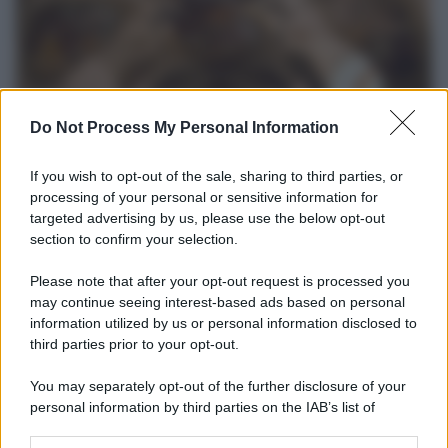
Do Not Process My Personal Information
If you wish to opt-out of the sale, sharing to third parties, or
processing of your personal or sensitive information for
targeted advertising by us, please use the below opt-out
Università di Siena /
Il Palazzo del Rettorato apre le porte:
section to confirm your selection.
appuntamento per il 16 agosto
Please note that after your opt-out request is processed you
In occasione del Palio di Siena l'Ateneo offrirà delle visite guidate
may continue seeing interest-based ads based on personal
gratuite. Sarano aperte al pubblico l’Aula Magna storica, la Sala
information utilized by us or personal information disclosed to
Consiliare e l’Aula Magna.
third parties prior to your opt-out.
Tendenze /
Sale il numero degli acquisti online in Europa e
You may separately opt-out of the further disclosure of your
aumentano le vendite di articoli second hand
personal information by third parties on the IAB’s list of
downstream participants.