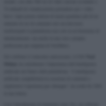
mondo, con oltre 500 ore di video caricate al minuto e
70 miliardi di visualizzazioni giornaliere per i video
brevi. Ogni giorno milioni di utenti guardano più di un
miliardo di ore di contenuti solo sui televisori,
trasformando la piattaforma non solo in un fenomeno di
intrattenimento, ma anche in una vera e propria
professione per migliaia di YouTubers.
Neal
Nel celebrare il ventesimo anniversario, il CEO
Mohan
, ha sottolineato l’importanza dell’intelligenza
artificiale nel futuro della piattaforma. “L’intelligenza
artificiale semplificherà la creazione di contenuti e
migliorerà l’esperienza per chiunque”, ha scritto IL CEO
in una lettera.
Con l’introduzione di strumenti come Veo, un software