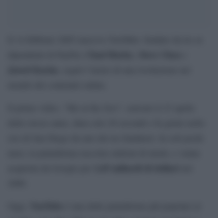
Il 14 febbraio 2005 nasceva YouTube: fondato da tre ex
Chad Hurley
Steve Chen
dipendenti di PayPal,
,
e
Jawed Karim
, segnò l’inizio di una rivoluzione nel
mondo dei contenuti online.
Il primo video, “Me at the Zoo”, caricato il 23 aprile
dello stesso anno, dura solo 20 secondi e fu girato nello
zoo di San Diego da uno dei tre fondatori. In soli pochi
mesi, la piattaforma raccolse milioni di utenti, e venne
1,65 miliardi di dollari
acquisita da Google per
nel
2006.
YouTube
Oggi,
è una delle piattaforme più popolari al