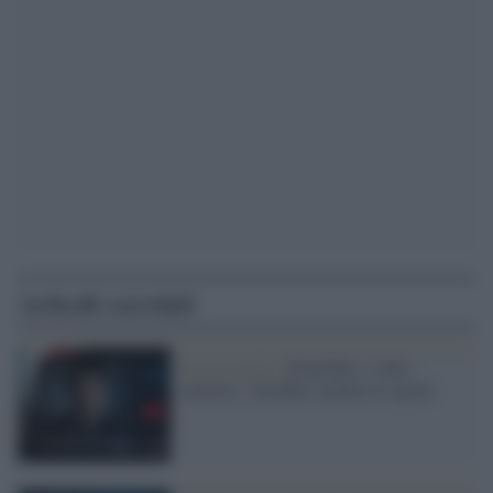
Articoli correlati
Social media /
Deepfake e video
sintetici, YouTube cambia le regole