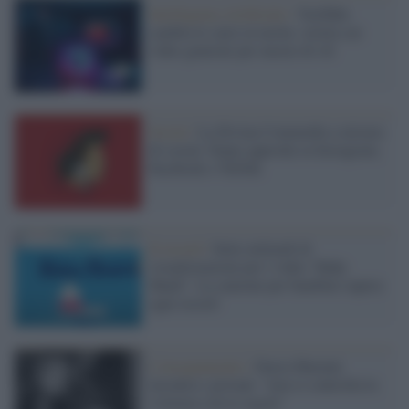
Intelligenza Artificiale /
YouTube
cambia le carte in tavola: stretta sui
video generati per mezzo di AI
Social /
La Divina Commedia a misura
di social: Dante approda su Instagram,
Facebook e TikTok
Il record /
Sette miliardi di
visualizzazioni per l video "Baby
Shark". La canzone per bambini supera
ogni record
L'insegnamento /
Dacia Maraini
incontra i giovani: "non si controlla la
violenza con le regole"