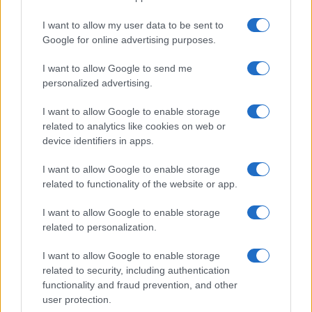
Syndication
Culture
I want to allow my user data to be sent to
Google for online advertising purposes.
Salute
Globalist
I want to allow Google to send me
Megachip
Globalscience
personalized advertising.
GiULia
Globalsport
I want to allow Google to enable storage
related to analytics like cookies on web or
Prima Pagina
device identifiers in apps.
I want to allow Google to enable storage
related to functionality of the website or app.
Giornale dello
Facebook
Spettacolo
I want to allow Google to enable storage
Twitter
related to personalization.
Wondernet
Cookie Policy
I want to allow Google to enable storage
Giuliana Sgrena
related to security, including authentication
Chi siamo
functionality and fraud prevention, and other
user protection.
Preferenze Privacy