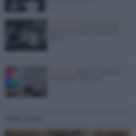
La riflessione /
L'attacco di Trump
all'IA è una forma di colonialismo
digitale
Il convegno /
Quando le ingiustizie e
l'odio passano dalle parole
Ultime notizie