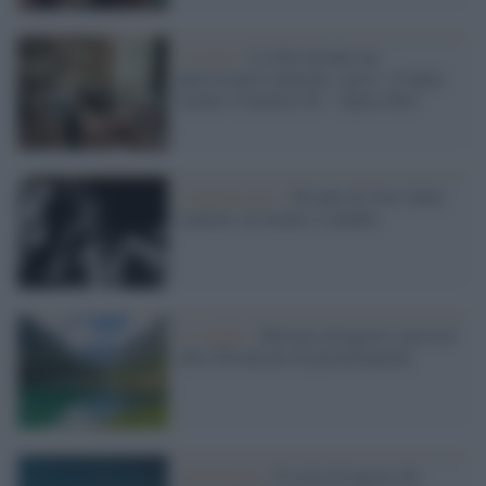
L'evento /
La Sila diventa un
palcoscenico naturale: nasce “A Farla
Amare Comincia Tu – Opera Sila”
L'anniversario /
90 anni di Yves Saint
Laurent, tra moda e scandali
Lo studio /
Turismo ad agosto: previsti
oltre 96 milioni di pernottamenti
Astronomia /
Il cielo di agosto dà