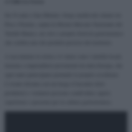
Lilia La Greca
di
Da 54 anni a San Miniato, borgo medievale situato tra
Pisa e Firenze, ospita la Mostra Mercato Nazionale del
Tartufo Bianco, un vero e proprio festival gastronomico
che celebra uno dei prodotti preziosi del territorio.
A raccontarne la storia e il valore sono i tartufai locali,
insieme a imprenditori provenienti da tutta Europa, che
ogni anno partecipano portando le proprie eccellenze.
L’evento diventa così un luogo d’incontro dove
produttori e visitatori possono condividere sapori,
esperienze e passione per la cultura gastronomica.