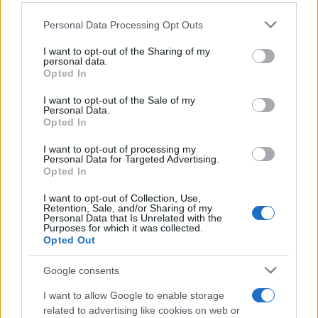
Personal Data Processing Opt Outs
This information may also be disclosed by us to third parties
on the IAB’s List of Downstream Participants that may further
Il medagliere /
Europei di nuoto: Pellecani guida una super
I want to opt-out of the Sharing of my
disclose it to other third parties.
Italia
personal data.
Opted In
Please note that this website/app uses one or more Google
services and may gather and store information including but
I want to opt-out of the Sale of my
Personal Data.
not limited to your visit or usage behaviour. You may click to
Opted In
grant or deny consent to Google and its third-party tags to
Il centenario /
A L'Aquila arriva la mostra "TITO, 100 anni
use your data for below specified purposes in below Google
attraverso la forma"
I want to opt-out of processing my
consent section.
Personal Data for Targeted Advertising.
Opted In
I want to opt-out of Collection, Use,
Retention, Sale, and/or Sharing of my
Personal Data that Is Unrelated with the
Purposes for which it was collected.
Opted Out
Google consents
I want to allow Google to enable storage
related to advertising like cookies on web or