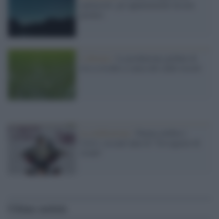
spettacolo: gli appuntamenti da non
perdere
L'allarme /
La produzione globale di
riso a rischio a causa del caldo record
La celebrazione /
Parma celebra i
Corvi: sessant’anni di "Un ragazzo di
strada"
Ultime notizie