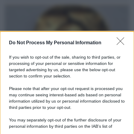
Do Not Process My Personal Information
If you wish to opt-out of the sale, sharing to third parties, or
processing of your personal or sensitive information for
targeted advertising by us, please use the below opt-out
section to confirm your selection.
Il ritrovamento /
La moneta che vide l'invasione Cartagine in
Sicilia
Please note that after your opt-out request is processed you
may continue seeing interest-based ads based on personal
Un artefatto ritrovato ad Agrigento che rappresenta un importante
information utilized by us or personal information disclosed to
spaccato della storia della trinacria
third parties prior to your opt-out.
La scoperta /
Oplontis, le vittime dell’eruzione del Vesuvio
You may separately opt-out of the further disclosure of your
furono più numerose del previsto
personal information by third parties on the IAB’s list of
downstream participants.