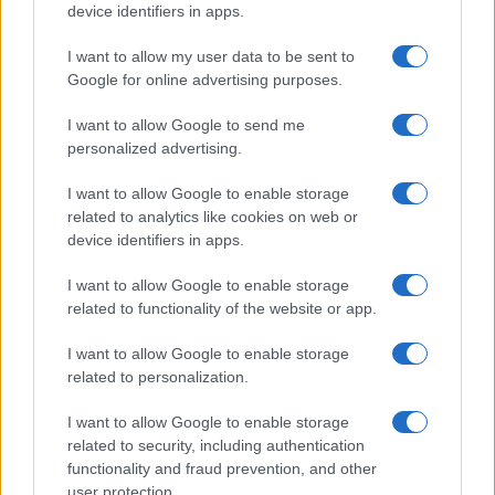
device identifiers in apps.
Syndication
Culture
I want to allow my user data to be sent to
Google for online advertising purposes.
Salute
Globalist
I want to allow Google to send me
Megachip
Globalscience
personalized advertising.
GiULia
Globalsport
I want to allow Google to enable storage
related to analytics like cookies on web or
Prima Pagina
device identifiers in apps.
I want to allow Google to enable storage
related to functionality of the website or app.
Giornale dello
Facebook
Spettacolo
I want to allow Google to enable storage
Twitter
related to personalization.
Wondernet
Cookie Policy
I want to allow Google to enable storage
Giuliana Sgrena
related to security, including authentication
Chi siamo
functionality and fraud prevention, and other
user protection.