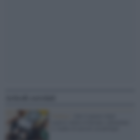
Articoli correlati
Tendenze /
Sale il numero degli
acquisti online in Europa e aumentano
le vendite di articoli second hand