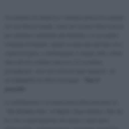
Un momento di silenziosa e tuonante protesta ha animato
ieri sera Piazza Grande, cuore del Locarno Film Festival,
per esprimere solidarietà alla Palestina e al suo popolo.
Centinaia di foglietti, ognuno recante una macchia rossa
coperta da garza, a simboleggiare il sangue delle vittime
innocenti del continuo massacro cui assistiamo
giornalmente, sono stati sollevati dagli spettatori. Ad
Stop al
accompagnarli un chiaro messaggio: “
genocidio
“.
La mobilitazione è avvenuta prima della proiezione di
“The Birthday Party” di Miguel Ángel Jiménez, film che
ha visto la partecipazione del regista e degli attori
Willem Dafoe ed Emma Suarez. Un gruppo di attivisti