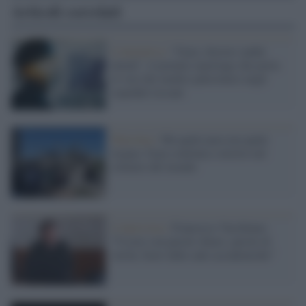
Articoli correlati
L'iniziativa /
“Gaza: doctors under
attack”, il potente reportage che porta
le voci dei medici palestinesi negli
ospedali toscani
Palestina /
Ma quale pace,ma quale
tregua: Gaza continua a morire nel
silenzio del mondo
L'intervista /
Francesco Vacchiano:
“Uscire con parole chiare, parole di
verità, fuori dalle aule accademiche”