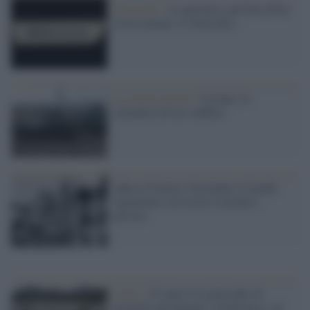
Genocidio /
La parentesi più buia della
storia umana: il Genocidio
La conversazione /
Ucraina: la
semantica di un conflitto
Adesso Francia, Germania e Canada
riguardano con orrore il proprio
passato
I libri /
25 anni fa il genocidio di
ottomila musulmani a Srebrenica: sei