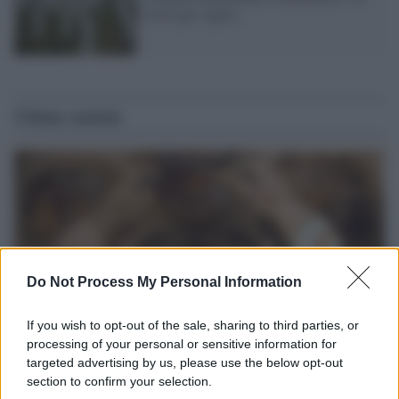
titoli per sapere
Ultime notizie
Do Not Process My Personal Information
If you wish to opt-out of the sale, sharing to third parties, or
processing of your personal or sensitive information for
targeted advertising by us, please use the below opt-out
Università di Siena /
Il Palazzo del Rettorato apre le porte:
section to confirm your selection.