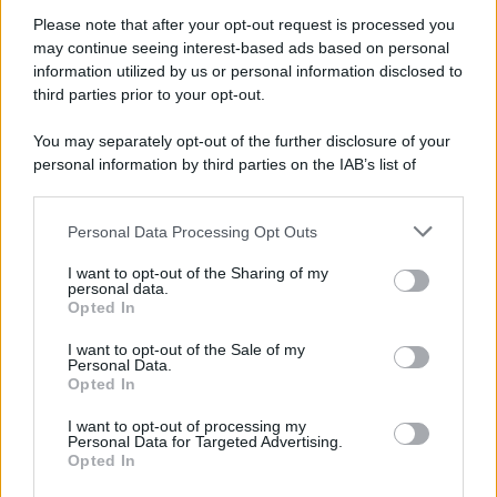
appuntamento per il 16 agosto
Please note that after your opt-out request is processed you
In occasione del Palio di Siena l'Ateneo offrirà delle visite guidate
may continue seeing interest-based ads based on personal
gratuite. Sarano aperte al pubblico l’Aula Magna storica, la Sala
information utilized by us or personal information disclosed to
Consiliare e l’Aula Magna.
third parties prior to your opt-out.
Tendenze /
Sale il numero degli acquisti online in Europa e
You may separately opt-out of the further disclosure of your
aumentano le vendite di articoli second hand
personal information by third parties on the IAB’s list of
downstream participants.
Personal Data Processing Opt Outs
This information may also be disclosed by us to third parties
on the IAB’s List of Downstream Participants that may further
Il caso /
Trump ha quasi esaurito l'arsenale Usa, ma il
I want to opt-out of the Sharing of my
disclose it to other third parties.
tycoon smentisce
personal data.
Opted In
Please note that this website/app uses one or more Google
services and may gather and store information including but
I want to opt-out of the Sale of my
Personal Data.
not limited to your visit or usage behaviour. You may click to
Opted In
grant or deny consent to Google and its third-party tags to
La banca /
Caso Mps: i pm milanesi ora vogliono vederci
use your data for below specified purposes in below Google
chiaro sulle “chat” tra un dirigente del Mef e alcuni ministri
I want to opt-out of processing my
consent section.
Personal Data for Targeted Advertising.
Opted In