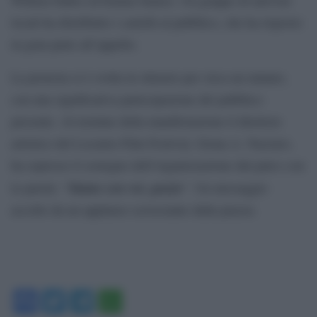
locali ha distribuito i cartelli al pubblico, che ha risposto
in gran parte all’appello.
La protesta si è svolta in silenzio per circa un minuto,
con una significativa partecipazione del pubblico
presente. Al termine della manifestazione il direttore
artistico del Locarno Film Festival, Giona A. Nazzaro,
ha espresso il sostegno dell’organizzazione dal palco con
Siamo con voi, grazie
le parole: “
“. Un messaggio
accolto da un applauso scrosciante dalla piazza.
Facebook
Twitter
Telegram
WhatsApp