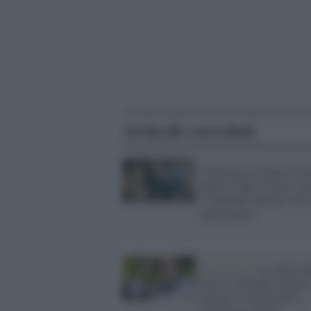
Articoli correlati
Violenza al carcere di S
Maria Capua Vetere: pe
è sbagliato parlare solo 
mele marce
Letteratura /
La Stele de
Ienca a Susanna Tamaro
premio tra letteratura,
memoria e futuro