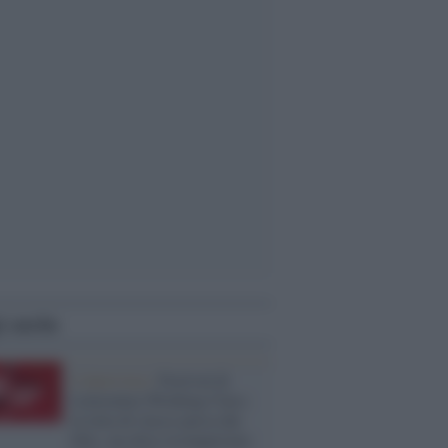
i anche
L'intervista /
Festival di
Letteratura Working Class:
la lotta di classe passa dai
libri, ma deve riconquistare