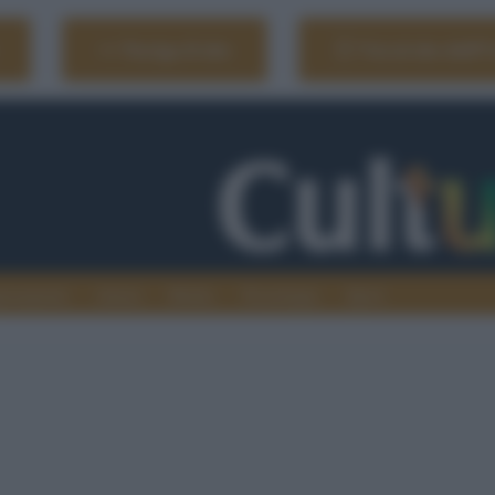
Naviga il sito
Vai al sito dell'
ionamenti
Atenei
Media
Tecnologia
Sport