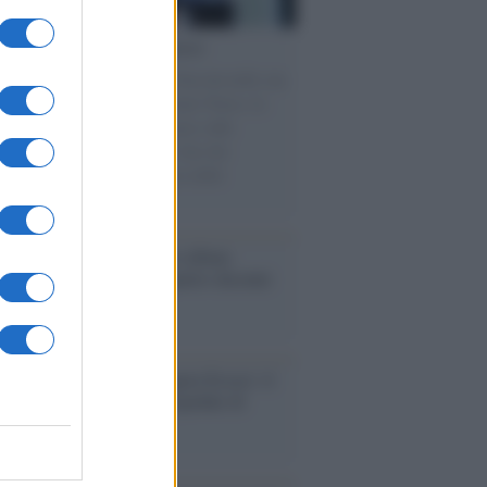
cordo /
Le radici di Francesco
omenica di settembre con Guccini nella sua
a Pàvana, tra ricordi del premio Tenco, la
di disegni con Andrea Pazienza sulle
ie di carta, il rapporto con i fan che
nuano a cercarlo e la bellezza delle
gne e dei gatti.
bum /
"Timeless", il nuovo album
mo di Prince racconta quattro decenni
eatività
augurazione /
Cuneo inaugura Esseci: il
 polo culturale nell’ex ospedale di
a Croce