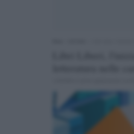
Home
>
Life Style
>
Libri Liberi, l’iniziativa
Libri Liberi, l'iniz
letteratura nelle ca
A Rebibbia il primo appuntamento con Ed