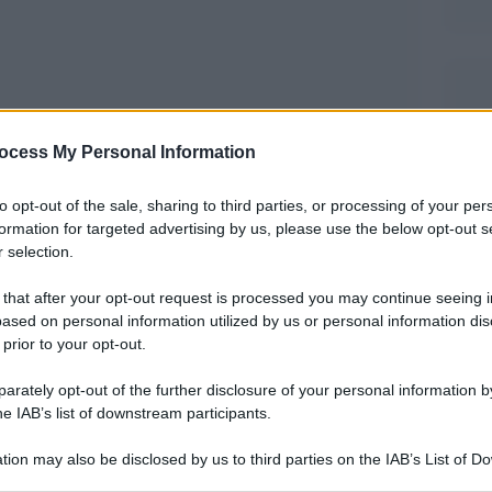
ocess My Personal Information
to opt-out of the sale, sharing to third parties, or processing of your per
formation for targeted advertising by us, please use the below opt-out s
inati e l’attore Stefano Fresi hanno preso parte
 selection.
Libri Liberi
tiva
, una rassegna che ha lo scopo di
 that after your opt-out request is processed you may continue seeing i
i – in questo caso quello di Rebibbia – i grandi
ased on personal information utilized by us or personal information dis
 prior to your opt-out.
rately opt-out of the further disclosure of your personal information by
zione De Sanctis con il patrocinio del ministero
he IAB’s list of downstream participants.
l’Amministrazione Penitenziaria e Dipartimento
tion may also be disclosed by us to third parties on the IAB’s List of 
ità – e in collaborazione con il Centro per il
 that may further disclose it to other third parties.