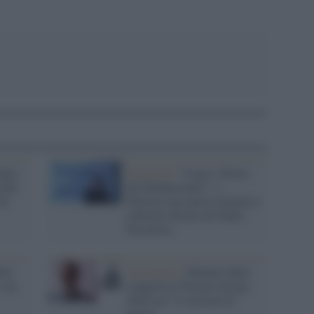
anta
Il festival /
"Logos. Parole
rché
dal Mediterraneo", a
di
Palermo una nuova iniziativa
culturale diretta da Nadia
Terranova
lla
Letteratura /
Michele Mari
, un
conquista il Premio Strega
2026 con “I convitati di
pietra”