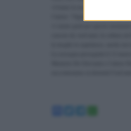
viviamo la nostra Odissea”, un altr
l’attore: “Ognuno di noi ha fatto u
vi siamo grati per questo momento
carcere da vent’anni, la cultura m
la moglie lo aspettasse, anche no
La rassegna proseguirà il 12 marzo
Maurizio De Giovanni e l’attore F
racconteranno ai detenuti Cent’ann
Facebook
Twitter
Telegram
WhatsA