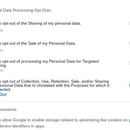
a Cultura.
 that this website/app uses one or more Google services and may gath
l Data Processing Opt Outs
including but not limited to your visit or usage behaviour. You may click 
Odissea
ettura dei passi più importanti dell’
,
 to Google and its third-party tags to use your data for below specifi
o opt-out of the Sharing of my personal data.
ogle consent section.
e Sirene, la vendetta sugli uomini che
In
io di Ulisse con quest’ultima. Non è mancata la
o opt-out of the Sale of my Personal Data.
esi ha, infatti, ricordato la scena della fuga da
In
quando voglio
e ha affermato che: “l’iniziativa è
to opt-out of processing my Personal Data for Targeted
ing.
cere non allontana dalla società ma promuove il
In
Ulti
o opt-out of Collection, Use, Retention, Sale, and/or Sharing
ersonal Data that Is Unrelated with the Purposes for which it
e: “l’Odissea, con il suo schema classico
lected.
Out
Teresa Mascolo
la detenzione”. Oltre a
,
 di Rebibbia, ha partecipato all’incontro anche
consents
 di Stato al ministero della Giustizia, il quale ha
o allow Google to enable storage related to advertising like cookies on
evice identifiers in apps.
Penelope che rappresenta la speranza e assieme la