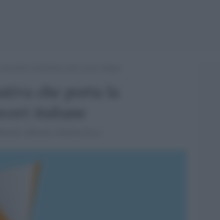
 che porta la letteratura nelle carceri italiane
iativa che porta la
rceri italiane
oardo Albinati e Stefano Fresi.