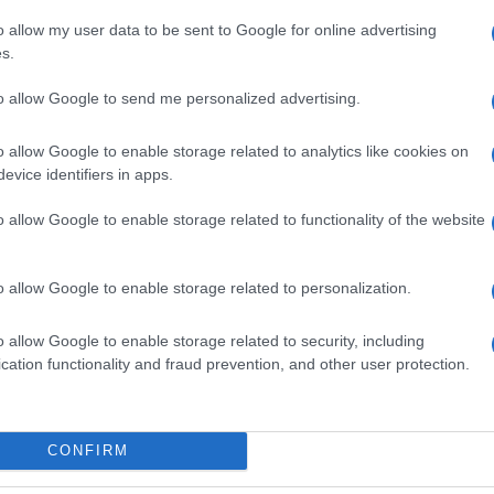
li per chi è in carcere. Quello che porta alla
o allow my user data to be sent to Google for online advertising
Il ri
s.
pita che si cada o ricada in qualcosa di
Una d
to allow Google to send me personalized advertising.
casa 
gara 
to Ostellari- e non perdere mai la speranza di
tovagl
o allow Google to enable storage related to analytics like cookies on
evice identifiers in apps.
conti
 continuerà a fare la sua parte. Sappiamo che il
monta
in carcere poi una volta uscito non delinque più.
o allow Google to enable storage related to functionality of the website
 personale da incrementare. Importanti anche le
L'al
postu
eto ministeriale di prossima pubblicazione.
o allow Google to enable storage related to personalization.
di cr
hanno completato il percorso di pena non
o allow Google to enable storage related to security, including
ncanza di un idoneo domicilio”.
cation functionality and fraud prevention, and other user protection.
L'in
nuovo
ntusiasmo dai detenuti che hanno condiviso
Sant
contro, uno di loro ha riferito: “Siamo pezzi di
CONFIRM
se, ci portiamo sempre dietro il pregiudizio e