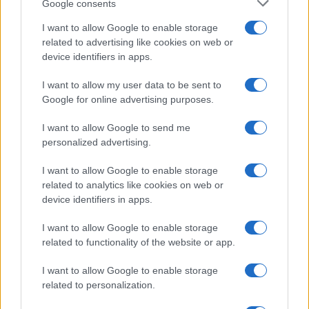
Google consents
I want to allow Google to enable storage
related to advertising like cookies on web or
device identifiers in apps.
Syndication
Culture
I want to allow my user data to be sent to
Google for online advertising purposes.
Salute
Globalist
I want to allow Google to send me
Megachip
Globalscience
personalized advertising.
GiULia
Globalsport
I want to allow Google to enable storage
related to analytics like cookies on web or
Prima Pagina
device identifiers in apps.
I want to allow Google to enable storage
related to functionality of the website or app.
Giornale dello
Facebook
Spettacolo
I want to allow Google to enable storage
Twitter
related to personalization.
Wondernet
Cookie Policy