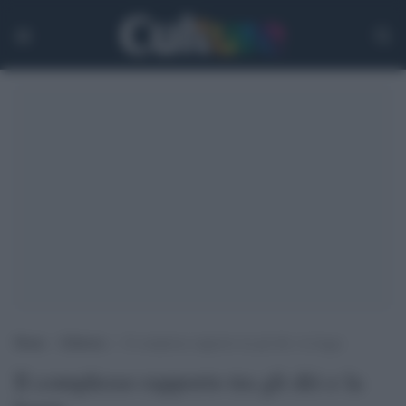
Home
>
Editoria
>
Il complesso rapporto tra gli dèi e la legge
Il complesso rapporto tra gli dèi e la