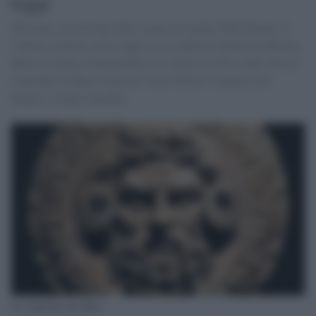
legge
Sul tema, un rilevante libro curato da Aglaia McClintock. Il
volume contiene molti saggi tra cui quelli di Maurizio Bettini,
Mario Lentano,Graziana Brescia, Francesca Prescendi oltre ai
contributi di Bruce Lincoln, Carlo Pelloso, Gianluca De
Sanctis e Luigi Garofalo.
La copertina del libro