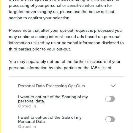
processing of your personal or sensitive information for
targeted advertising by us, please use the below opt-out
Il ricordo /
Le radici di Francesco
section to confirm your selection.
Una domenica di settembre con Guccini nella sua casa a Pàvana,
Please note that after your opt-out request is processed you
tra ricordi del premio Tenco, la gara di disegni con Andrea
may continue seeing interest-based ads based on personal
Pazienza sulle tovaglie di carta, il rapporto con i fan che
information utilized by us or personal information disclosed to
continuano a cercarlo e la bellezza delle montagne e dei gatti.
third parties prior to your opt-out.
L'album /
"Timeless", il nuovo album postumo di Prince
You may separately opt-out of the further disclosure of your
racconta quattro decenni di creatività
personal information by third parties on the IAB’s list of
downstream participants.
Personal Data Processing Opt Outs
This information may also be disclosed by us to third parties
on the IAB’s List of Downstream Participants that may further
L'inaugurazione /
Cuneo inaugura Esseci: il nuovo polo
I want to opt-out of the Sharing of my
disclose it to other third parties.
culturale nell’ex ospedale di Santa Croce
personal data.
Opted In
Please note that this website/app uses one or more Google
services and may gather and store information including but
I want to opt-out of the Sale of my
Personal Data.
not limited to your visit or usage behaviour. You may click to
Opted In
grant or deny consent to Google and its third-party tags to
Musica /
Love Sensation, il primo duetto di Madonna e Kylie