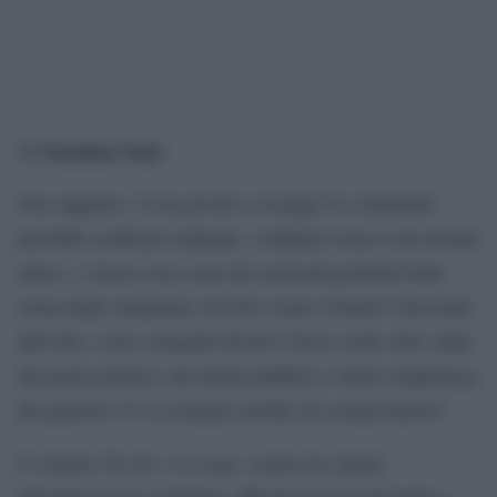
Giannina Sani
di
Che rapporto c’è tra gli dèi e la legge? La domanda
potrebbe sembrare inattuale, confinata come è nel mondo
antico, e invece tocca uno dei nodi più profondi della
storia delle istituzioni: da dove viene il diritto? Discende
dall’alto, come comando divino? Nasce nella città, dalla
decisione politica, dai rituali pubblici e dalla competenza
dei giuristi? O è il risultato mobile di svariati fattori?
Gli dèi e la legge
Il volume
, curato da Aglaia
McClintock per il Mulino, affronta questa domanda a