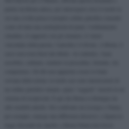
partire da Roma antica, per interrogarsi circa il modo in
cui una civiltà pensa il proprio ordine giuridico tenendo
conto di tutta una molteplicità di piani: l’ordinamento
cittadino, il rapporto con gli stranieri, il valore
vincolante della parola, l’autorità e il divino. A Roma, il
sacro non resta fuori dal diritto. Al contrario, viene
assorbito, ordinato, tradotto in procedure, formule, riti,
competenze. Gli dèi non appaiono essere la fonte
sovrana della norma: in molti casi sono interlocutori di
un ordine giuridico umano, quasi “soggetti” inseriti in un
sistema di reciprocità. È qui che Roma si distingue da
altri modelli antichi. Nel confronto tra Licurgo e Numa,
per esempio, emerge una differenza decisiva: a Sparta la
legge discende da Apollo; a Roma Numa non riceve