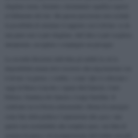
sbagliare nome, formula o destinatario significa esporsi
al fallimento del rito. Ma questa precisione non esclude
la possibilità di orientare il rapporto con il divino: se da
una parte non si può sbagliare, dall’altra si può scegliere,
interpretare, accogliere o respingere un presagio.
La seconda direzione individua gli ambiti in cui la
disponibilità umana deve ricorrere alla negoziazione con
il divino: la guerra, i confini, i corpi. Qui si collocano i
saggi di Bruce Lincoln e Aglaia McClintock, Carlo
Pelloso, Gianluca De Sanctis e Luigi Garofalo. Il
confronto tra la Persia achemenide e Roma fa emergere
quies
come fine della politica l’aspirazione alla
: una
quiete non assimilabile alla semplice pace, ma fatta di
assenza di paura e di ricomposizione dell’ordine non più