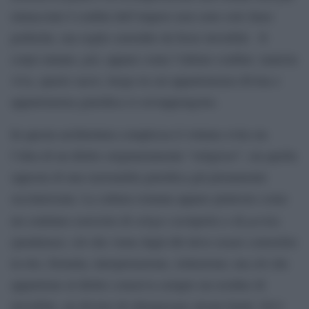
minacciato I confini dell’impero non sono solo linee
politiche, ma soglie custodite da forze invisibili. Il
corpo umano, poi, appare come l’ultimo confine: materia
viva, spazio sacro, luogo in cui appartenenza divina e
appartenenza giuridica si sovrappongono.
In questa architettura complessa il volume evita sia
l’idea di un diritto originariamente “religioso”, sia quella
opposta di una razionalità giuridica già pienamente
secolarizzata. La cultura romana appare piuttosto come
religio
peritia
un continuo esercizio di
(scrupolo) e di
(prudenza): ciò che viene dagli dèi deve essere convertito
in rito, formula, interpretazione, istituzione; ma ciò che
appartiene al diritto conserva sempre un residuo di
invisibile, un divieto di oltrepassare alcuni limiti. Ed è