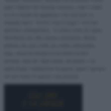
paure collettive che invocano sicurezza, corpi e confini
su cui si decide chi appartiene e chi resta fuori, la
domanda antica: “da dove viene la legge?” resta una
questione contemporanea. Il volume curato da Aglaia
McClintock non offre risposte consolatorie. Mostra
piuttosto che ogni civiltà, per credere nella propria
legge, ancora ha bisogno di raccontarsi da dove
provenga: dagli dèi, dagli uomini, dai giuristi, o da
quella fragile combinazione di ragione, paura e speranza
che non smette di aspirare a una giustizia.