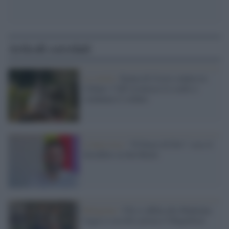
Articoli correlati
La verità /
Statua di Cristo colpita in
Libano: l’Idf riconosce lo scatto e
condanna il soldato
L'intervista /
“Il Pazzo di Dio”: esce il
docufilm su don Benzi
Religione /
Chi si affida alla Madonna
legga (e ascolti) prima il Magnificat