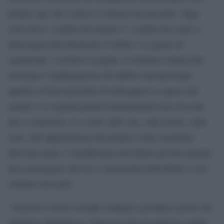
proprio qui che l’antico si innesta nel presente. Oggi
sono forse i confini del mondo e i confini del corpo a
interrogare più duramente il diritto. Le guerre di
espansione, i territori occupati, le frontiere minacciate
mostrano l’inadeguatezza del diritto internazionale
quando la forza pretende di ridisegnare lo spazio del
mondo e le organizzazioni internazionali non riescono
più a contenerla. Le scelte sulla vita, sulla morte, sulla
cura, sull’appartenenza del proprio corpo mostrano,
dall’altra parte, l’insufficienza del diritto privato quando
deve proteggere davvero l’autonomia individuale e non
soltanto invocarla
Giacché il nostro mondo continua a produrre poteri che
chiedono obbedienza, linguaggi che promettono ordine,