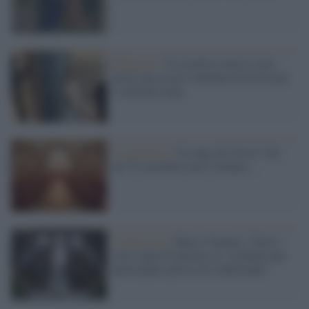
Religione /
Il crocifisso non è e non
potrà mai essere stumento di divisione
e sottomissione
La polemica /
Il corpo di Cristo? Ah,
no! Il sacerdote non è italiano...
L'intervista /
Marco Ventura: "Non è
solo colpa di internet se i credenti non
partecipano più ai riti tradizionali"