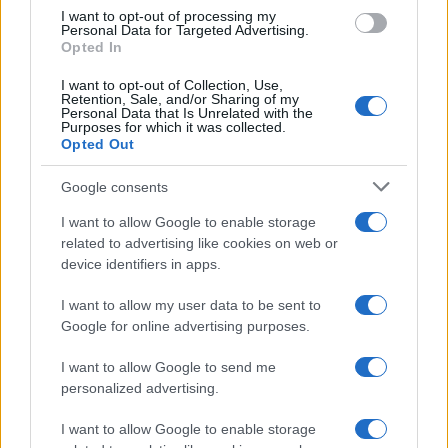
use your data for below specified purposes in below Google
Minogue
I want to opt-out of processing my
consent section.
Personal Data for Targeted Advertising.
Opted In
I want to opt-out of Collection, Use,
Retention, Sale, and/or Sharing of my
Personal Data that Is Unrelated with the
Purposes for which it was collected.
Opted Out
Google consents
I want to allow Google to enable storage
related to advertising like cookies on web or
device identifiers in apps.
Syndication
Culture
I want to allow my user data to be sent to
Google for online advertising purposes.
Salute
Globalist
I want to allow Google to send me
Megachip
Globalscience
personalized advertising.
GiULia
Globalsport
I want to allow Google to enable storage