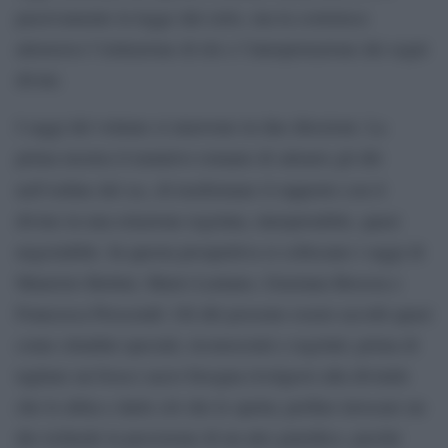
passivamente la legge dal cielo, ma la costruisce
attraverso l’istituzione di riti e l’interpretazione dei segni
divini.
I saggi del volume si muovono in due direzioni. La
prima mostra il tentativo romano di attrarre gli dèi
ius
nell’ordine del
, di trasformare il rapporto con il
divino in una relazione regolata, interpretabile, quasi
negoziabile. In questa prospettiva si collocano i saggi di
Maurizio Bettini, Mario Lentano, Graziana Brescia e
Francesca Prescendi. Gli dèi possono essere accolti quasi
come cittadini speciali, riconosciuti e regolati; prima di
tagliare un bosco sacro bisogna rivolgersi alla divinità
che lo abita e darle ciò che le spetta; perfino invocare un
dio richiede la precisione di un atto giuridico, perché