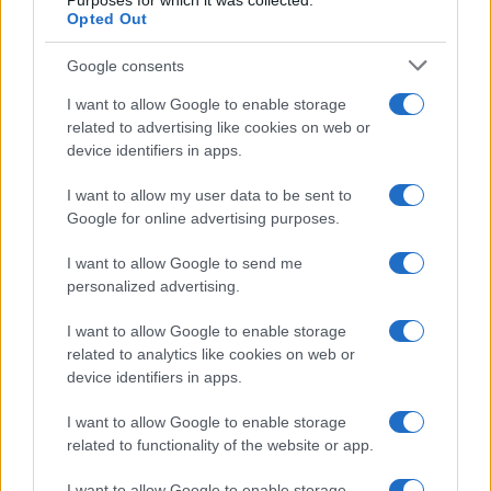
Purposes for which it was collected.
Opted Out
Google consents
I want to allow Google to enable storage
related to advertising like cookies on web or
device identifiers in apps.
Syndication
Culture
I want to allow my user data to be sent to
Google for online advertising purposes.
Salute
Globalist
I want to allow Google to send me
Megachip
Globalscience
personalized advertising.
GiULia
Globalsport
I want to allow Google to enable storage
related to analytics like cookies on web or
Prima Pagina
device identifiers in apps.
I want to allow Google to enable storage
related to functionality of the website or app.
Giornale dello
Facebook
Spettacolo
I want to allow Google to enable storage