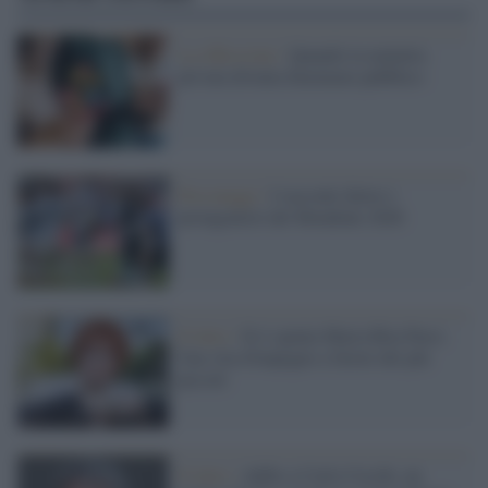
La riflessione /
Quando la malattia
privata diventa fenomeno pubblico
Personaggi /
I racconti dietro i
protagonisti del Mondiale 2026
Il lutto /
Si è spenta Maria Rita Parsi.
Una vita d'impegno a favore dei più
piccoli
Il lutto /
Addio a Carlo Cecchi, un