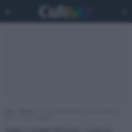
Home
>
Editoria
>
Addio a Sophie Kinsella, scrittrice britannica e
autrice di “I love Shopping”
Addio a Sophie Kinsella, scrittrice