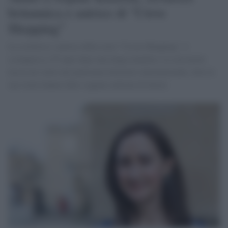
britannica e autrice di “I love
Shopping”
La scrittrice e autrice della serie "I Love Shopping", è
scomparsa a 55 anni dopo una lunga malattia. La sua morte
lascia un vuoto nel panorama letterario internazionale, dove le
sue storie hanno fatto sognare milioni di lettori.