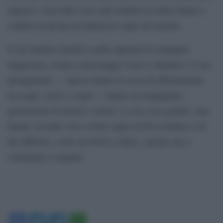
ragazzi; i suoi libri sono stati tradotti in molte lingue e
venduti in decine di milioni di copie nel mondo.
Il suo talento risiedeva nella capacità di coniugare
leggerezza, ironia e personaggi vivaci e autentici: le sue
protagoniste — spesso donne in cerca di affermazione
tra sogni, errori e sogni — hanno accompagnato
generazioni di lettrici e lettori. La sua voce gentile, mai
banale, ha dato vita a storie capaci di far sorridere e di
far riflettere, come un invito a ridere, sperare ma a
continuare a sognare.
Facebook
Twitter
Telegram
WhatsApp