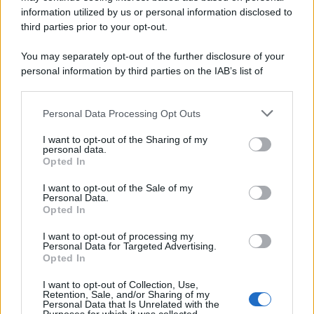
L’oro olimpico nei 200 metri a Roma 1960 aveva 87 anni. È morto
information utilized by us or personal information disclosed to
in una clinica torinese dopo un periodo di malattia.
third parties prior to your opt-out.
Motociclismo /
Raúl Fernández vince il Gp di Gran
You may separately opt-out of the further disclosure of your
Bretagna davanti a Martin e Bezzecchi
personal information by third parties on the IAB’s list of
downstream participants.
Personal Data Processing Opt Outs
This information may also be disclosed by us to third parties
on the IAB’s List of Downstream Participants that may further
Il libro /
La letteratura che racconta l’estate
I want to opt-out of the Sharing of my
disclose it to other third parties.
personal data.
Opted In
Please note that this website/app uses one or more Google
services and may gather and store information including but
I want to opt-out of the Sale of my
Personal Data.
not limited to your visit or usage behaviour. You may click to
Opted In
grant or deny consent to Google and its third-party tags to
L’evento /
Premio Dessì 2026, Villacidro si accende di
use your data for below specified purposes in below Google
cultura
I want to opt-out of processing my
consent section.
Personal Data for Targeted Advertising.
Opted In
I want to opt-out of Collection, Use,
Retention, Sale, and/or Sharing of my
Personal Data that Is Unrelated with the