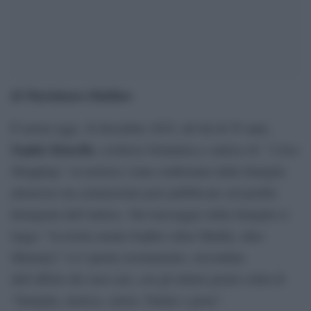
di Marialaura Baldino
È morta oggi, 10 dicembre 2025, all’età di 55 anni,
Sophie Kinsella
, scrittrice britannica e autrice di ” I love
Shopping”: la notizia è stata confermata dalla famiglia
attraverso un commovente post pubblicato sul profilo
Instagram dell’autrice. Nel messaggio della famiglia si
legge: “la nostra amata Sophie (alias Maddy, alias
Mummy)” si è spenta serenamente, circondata
dall’affetto dei suoi cari, con gli ultimi giorni colmi di
“famiglia, musica, calore, Natale e gioia”.