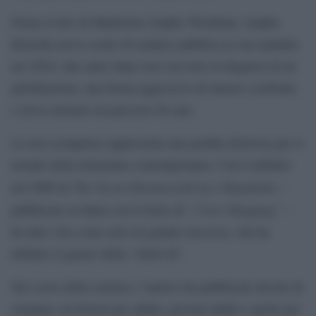
Nome d’arte di Madeleine Sophie Wickham, Sophie
Kinsella aveva scelto di rendere pubblica la sua malattia
nel 2024, due anno dopo aver ricevuto la diagnosi di un
glioblastoma, una forma aggressiva di tumore cerebrale,
e aveva iniziato un percorso di cure.
La sua scomparsa rappresenta una perdita dolorosa per il
mondo della letteratura contemporanea. Con il debutto
The Secret Dreamworld of a Shopaholic
nel 2000 di
–
“I love Shopping”
pubblicato in Italia con il titolo di
–
ha dato vita a una serie di grande successo, che ha
definito il genere della “chick lit”.
Nel corso della carriera, l’autrice ha pubblicato decine di
romanzi, tra fiction per adulti, giovani adulti e anche per