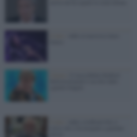
artista che ha segnato la scena italiana
Il lutto /
Addio al musicista James
Senese
Cinema /
Ci lascia Robert Redford:
Hollywood perde il suo divo dallo
sguardo d'angelo
Il lutto /
Addio a Goffredo Fofi, il
critico che ci ha insegnato a guardare
altrove