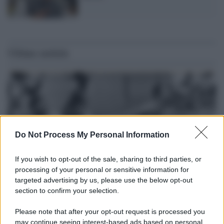
Ultime notizie
Do Not Process My Personal Information
If you wish to opt-out of the sale, sharing to third parties, or
processing of your personal or sensitive information for
targeted advertising by us, please use the below opt-out
section to confirm your selection.
Il lutto /
Addio a Livio Berruti, leggenda dello sprint
italiano
Please note that after your opt-out request is processed you
may continue seeing interest-based ads based on personal