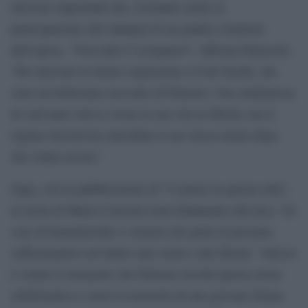
ritrovare importanti atti, rivelando anche la
partecipazione alle indagini di un giudice istruttore
dell’epoca. “Non tutto è scomparso”, afferma Palazzolo.
“Ho ritrovato le lettere sequestrate a Cetti Zerilli, che
sono un bellissimo racconto di Palermo. Una studentessa
di vent’anni voleva vivere la sua vita in libertà, ma il
regime fascista ha cancellato il suo stesso nome dopo
che venne uccisa”.
Oggi, con la pubblicazione di “L’amore in questa città”,
la storia di Maria Concetta torna finalmente alla luce. Un
caso di femminicidio e censura che parla al presente,
soffermandosi sul diritto alla verità e alla libertà. “Adesso
è venuto il momento che Palermo ricordi questa storia
emblematica e onori la memoria di una giovane donna