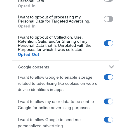
Personal Data.
not limited to your visit or usage behaviour. You may click to
Opted In
grant or deny consent to Google and its third-party tags to
Musica /
Love Sensation, il primo duetto di Madonna e Kylie
use your data for below specified purposes in below Google
Minogue
I want to opt-out of processing my
consent section.
Personal Data for Targeted Advertising.
Opted In
I want to opt-out of Collection, Use,
Retention, Sale, and/or Sharing of my
Personal Data that Is Unrelated with the
Purposes for which it was collected.
Opted Out
Google consents
I want to allow Google to enable storage
related to advertising like cookies on web or
device identifiers in apps.
Syndication
Culture
I want to allow my user data to be sent to
Google for online advertising purposes.
Salute
Globalist
I want to allow Google to send me
Megachip
Globalscience
personalized advertising.