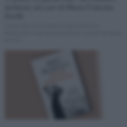
inchiesta sul caso di Maria Concetta
Zerilli
Il nuovo libro di Salvo Palazzolo riporta alla luce il
femminicidio di una ragazza palermitana, censurato dal regime
nel 1935.