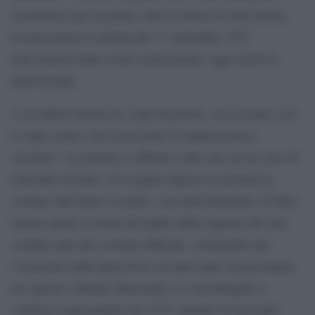
ricostruisce per la prima volta la storia di Cetti Zerilli,
trovata morta la mattina del 17 settembre 1935
nell’armeria della coorte universitaria, oggi archivio
della facoltà.
A ucciderla furono tre colpi di pistola, con accanto a lei
il corpo senza vita di un uomo in camicia nera e
stivaloni. “La polizia si affrettò a dire che era un caso di
omicidio-suicidio. E il regime impose ai giornali la
censura sull’intera vicenda”, racconta Palazzolo. Il libro
riporta anche la storia del padre della ragazza che non
credette mai alla versione ufficiale, sostenendo che
l’assassino della figlia fosse un altro tanto da presentare
un esposto a Benito Mussolini. La sua battaglia si
concluse tragicamente nel 1937, quando fu arrestato