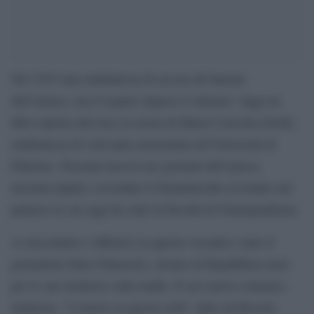
Nel 1935 una studentessa fu uccisa all’interno
dell’ateneo, ma il regime impose il silenzio. Oggi un
libro riporta alla luce la storia di Maria Concetta Zerilli,
studentessa di vent’anni assassinata all’Università di
Palermo. Nessuna traccia nei giornali dell’epoca,
nessuna lapide a ricordare il femminicidio avvenuto nel
palazzo in cui oggi ha sede la Facoltà di Giurisprudenza.
A riaccendere i riflettori su questa vicenda è stato il
giornalista Salvo Palazzolo, inviato di Repubblica noto
per le sue inchieste sulla mafia. Il suo nuovo romanzo-
inchiesta, “L’amore in questa città” edito da Rizzoli,