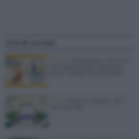
Articoli correlati
L'evento /
Pistoia premia i suoi lettori:
nella capitale del libro 2026 torna il
format “Venerdì? Giorno fortunato!”
I libri /
Storie che viaggiano: i libri
dell’estate 2026