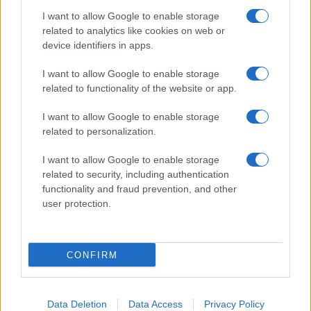
GiULia
Globalsport
I want to allow Google to enable storage
related to analytics like cookies on web or
Prima Pagina
device identifiers in apps.
I want to allow Google to enable storage
related to functionality of the website or app.
Giornale dello
Facebook
Spettacolo
I want to allow Google to enable storage
Twitter
related to personalization.
Wondernet
Cookie Policy
I want to allow Google to enable storage
Giuliana Sgrena
related to security, including authentication
Chi siamo
functionality and fraud prevention, and other
user protection.
Preferenze Privacy
CONFIRM
©2020 Culture • All right reserved.
Data Deletion
Data Access
Privacy Policy
Syndication