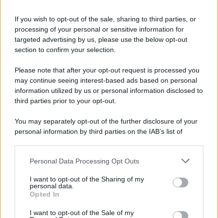
If you wish to opt-out of the sale, sharing to third parties, or
processing of your personal or sensitive information for
targeted advertising by us, please use the below opt-out
Il ricordo /
Le radici di Francesco
section to confirm your selection.
Una domenica di settembre con Guccini nella sua casa a Pàvana,
Please note that after your opt-out request is processed you
tra ricordi del premio Tenco, la gara di disegni con Andrea
may continue seeing interest-based ads based on personal
Pazienza sulle tovaglie di carta, il rapporto con i fan che
information utilized by us or personal information disclosed to
continuano a cercarlo e la bellezza delle montagne e dei gatti.
third parties prior to your opt-out.
L'album /
"Timeless", il nuovo album postumo di Prince
You may separately opt-out of the further disclosure of your
racconta quattro decenni di creatività
personal information by third parties on the IAB’s list of
downstream participants.
Personal Data Processing Opt Outs
This information may also be disclosed by us to third parties
on the IAB’s List of Downstream Participants that may further
L'inaugurazione /
Cuneo inaugura Esseci: il nuovo polo
I want to opt-out of the Sharing of my
disclose it to other third parties.
culturale nell’ex ospedale di Santa Croce
personal data.
Opted In
Please note that this website/app uses one or more Google
services and may gather and store information including but
I want to opt-out of the Sale of my