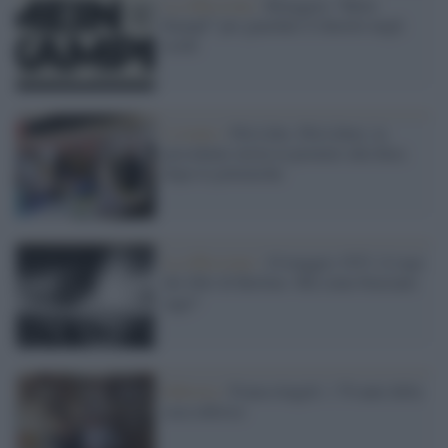
La riflessione /
Rileggere “Mein
Kampf” per guardare il diavolo negli
occhi
L'evento /
Più Libri, Più Liberi, la
presidente invita la premier alla fiera
dopo le polemiche
La riflessione /
10 maggio 1933: il rogo
dei libri di Berlino. Ma come bruciano
oggi?
Editoria /
FrancoAngeli: i 70 anni della
casa editrice