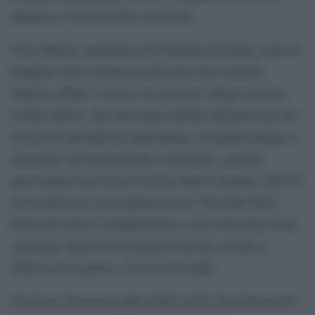
durante la visita del Duce in Sicilia.
Nino Marino, giornalista del Giornale di Sicilia, tentò di
indagare sulla vicenda ma non poté mai scriverne.
Tuttavia, affidò la storia a un giovane collega cronista,
Aurelio Bruno, che anni dopo sarebbe diventato uno dei
decani del giornalismo palermitano. Fu proprio Bruno a
raccontare del femminicidio a Palazzolo, sebbene
quest’ultimo non riuscì a trovare fonti a riguardo. Ma chi
aveva interesse a nascondere il caso? Secondo Salvo
Palazzolo dietro l’insabbiamento ci fu l’intervento di un
esponente autorevole del partito fascista, inviato a
Palermo per mettere a tacere la vicenda.
Un lavoro di ricerca negli archivi storici ha permesso di