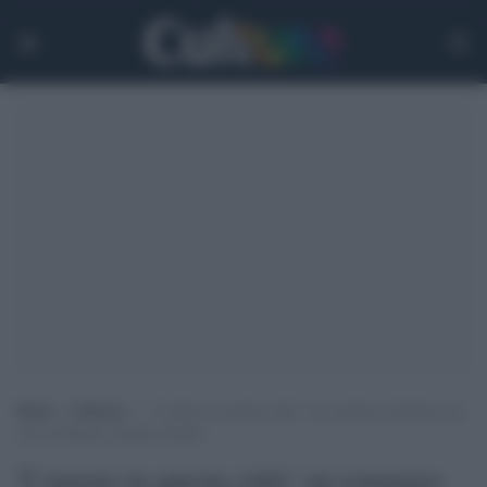
Home
>
Editoria
>
‘L’amore in questa città’: un romanzo inchiesta sul
caso di Maria Concetta Zerilli
'L'amore in questa città': un romanzo