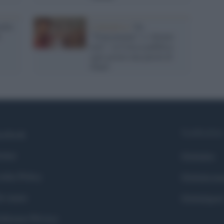
edia
L'iniziativa /
Da
i
“Transumanar” a “dolenti
note”: la Crusca pubblica
ogni giorno una parola di
Dante
Syndication
cebook
itter
Globalist
okie Policy
Globalscie
i siamo
Globalsport
eferenze Privacy