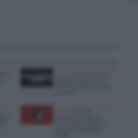
ista,
Cinema /
In uscita "Dante,
re
fuga dagli inferi", il docu-
film Sky Original sul poeta
fiorentino
n
Social /
La Divina
oeta.
Commedia a misura di
alia
social: Dante approda su
Instagram, Facebook e
TikTok