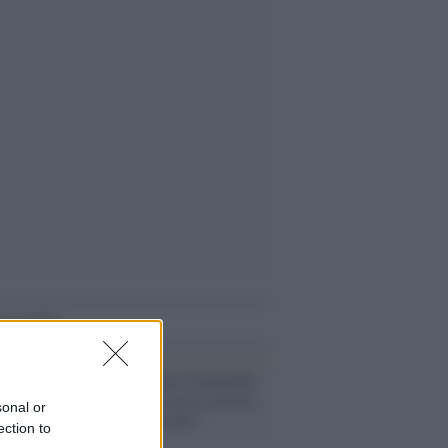
i anche
Arte /
La Divina Commedia
rivive sul web con la mostra
sonal or
“A riveder le stelle”
ection to