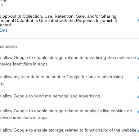
In
passe-partout
n
in grado di farci viaggiare tra le
o opt-out of Collection, Use, Retention, Sale, and/or Sharing
o centrale nella vita del poeta e che
ersonal Data that Is Unrelated with the Purposes for which it
lected.
ione. Queste figure compaiono costantemente sia
Out
ere e, non solo per questo motivo, sempre con
consents
a che caratterizza la sua scrittura, Santagata,
o allow Google to enable storage related to advertising like cookies on
e o delle quali, semplicemente, sentì parlare.
Ulti
evice identifiers in apps.
la moglie, Gemma Donati e alla figlia Antonia,
o allow my user data to be sent to Google for online advertising
nari più volte cantata, la Beatrice del Convivio,
s.
 sguardo si allunga fino alle gentil donne e dame
to allow Google to send me personalized advertising.
di canti, come la Pia de’ Tolomei e Francesca
ile, lo studioso si presta a essere una sorta di
o allow Google to enable storage related to analytics like cookies on
evice identifiers in apps.
nella vita e nella complessità di Dante.
o allow Google to enable storage related to functionality of the website
i non è proposta soltanto nell’autorevole volume,