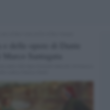
e opere di Dante rivelate nel libro di Marco Santagata
 e delle opere di Dante
di Marco Santagata
nta analisi delle figure femminili dantesche. Su Francesca
della studiosa Natascia Tonelli