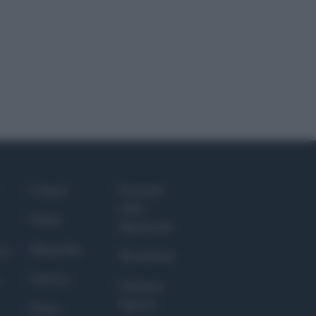
Culture
Giornale
dello
Salute
Spettacolo
Megachip
nce
Wondernet
GiULia
Giuliana
Sgrena
Prima