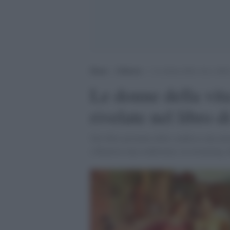
Home
>
Editoria
>
Le donne della vita e dell
Le donne della vita
rivelate nel libro 
Nel libro postumo dello studioso una atte
e Beatrice una conferenza, in streaming, 