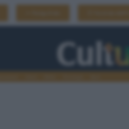
Naviga il sito
Vai al sito dell'
ionamenti
Atenei
Media
Tecnologia
Sport