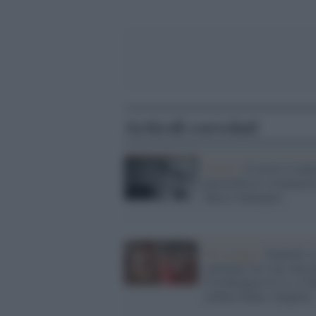
Articoli correlati
Il lutto /
È morto il dant
petrarchista e romanzie
Marco Santagata
Gli omaggi /
Dantedì: i
cammino sui versi del p
Con Benigni & Co. L’It
celebra Dante Alighieri