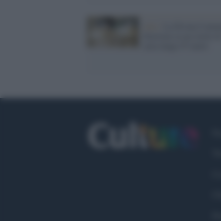
Arte /
La Divina Comm
illustrata su un rotolo d
carta lungo 97 metri
Fa
Tw
Co
Ch
Pr