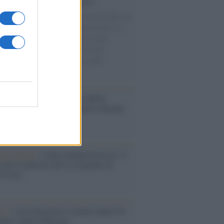
cordo /
Le radici di Francesco
omenica di settembre con Guccini nella sua
a Pàvana, tra ricordi del premio Tenco, la
di disegni con Andrea Pazienza sulle
ie di carta, il rapporto con i fan che
nuano a cercarlo e la bellezza delle
gne e dei gatti.
bum /
"Timeless", il nuovo album
mo di Prince racconta quattro decenni
eatività
augurazione /
Cuneo inaugura Esseci: il
 polo culturale nell’ex ospedale di
a Croce
ca /
Love Sensation, il primo duetto di
nna e Kylie Minogue