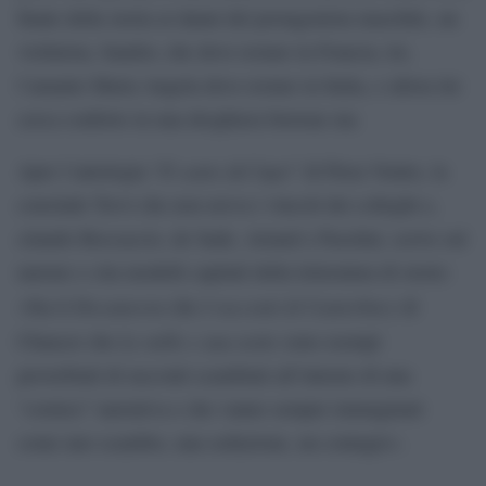
finale della storia ai danni del protagonista maschile, un
violinista, Sandor, che deve restare in Francia, lei,
l’amante Maria Angela deve restare in Italia, e allora lui
cerca conforto in una droghiera bretone ma
Il canto del lupo
Apre l’antologia “
” di Piera Ventre, la
conclude Trevi che non aveva i vincoli dei colleghi e,
citando Boccaccio, de Sade, Artaud e Pasolini, scrive sul
narrare e cita modelli capitali della letteratura di storie:
Decameron
I racconti di Canterbury
«Sia il
che
di
Le mille e una notte
Chaucer che
sono esempi
proverbiali di racconti scambiati all’interno di una
“cornice” narrativa e che vanno sempre immaginati
come uno scambio, una seduzione, un contagio».