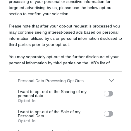
processing of your personal or sensitive information for
targeted advertising by us, please use the below opt-out
L'album /
"Timeless", il nuovo album postumo di Prince
section to confirm your selection.
racconta quattro decenni di creatività
Please note that after your opt-out request is processed you
Dieci registrazioni inedite, incise tra il 1977 e il 2016, compongono
may continue seeing interest-based ads based on personal
il nuovo progetto postumo realizzato da The Prince Estate e
information utilized by us or personal information disclosed to
Legacy Recordings – Sony Music.
third parties prior to your opt-out.
L'inaugurazione /
Cuneo inaugura Esseci: il nuovo polo
You may separately opt-out of the further disclosure of your
culturale nell’ex ospedale di Santa Croce
personal information by third parties on the IAB’s list of
downstream participants.
Personal Data Processing Opt Outs
This information may also be disclosed by us to third parties
on the IAB’s List of Downstream Participants that may further
Musica /
Love Sensation, il primo duetto di Madonna e Kylie
I want to opt-out of the Sharing of my
disclose it to other third parties.
Minogue
personal data.
Opted In
Please note that this website/app uses one or more Google
services and may gather and store information including but
I want to opt-out of the Sale of my
Personal Data.
not limited to your visit or usage behaviour. You may click to
Opted In
grant or deny consent to Google and its third-party tags to
L'evento /
La Sila diventa un palcoscenico naturale: nasce “A
use your data for below specified purposes in below Google
Farla Amare Comincia Tu – Opera Sila”