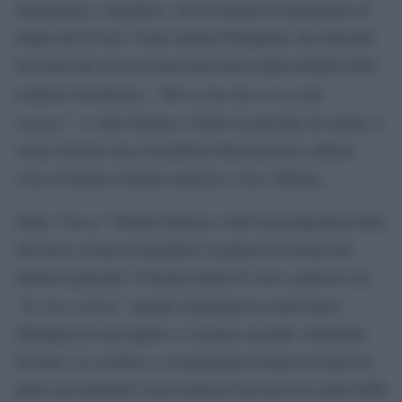
separazione e desiderio. Da lì è partita la narrazione al
tempo del Covid. Come Sandra Petrignani che riprende
nel titolo del suo racconto una frase-endecasillabo dello
“Bocca baciata non perde
scrittore trecentesco,
ventura”
, e vede Gianna e Giulio in procinto di andare a
vivere insieme ma il lockdown bloccherà lei a Roma
(con avventure erotiche annesse) e lui a Milano.
Attesa
Nella “
” Wanda Marasco vede la protagonista dirsi
che deve cessare di guardare il palazzo di fronte nel
silenzio generale; Cotroneo parla di vino e gelosia con
“In vino veritas
”, mentre immagina la convivenza
obbligata tra una nipote e il nonno secondo Antonella
Ossorio. Lo scrittore e sceneggiatore francese Guez da
parte sua riprende il meccanismo boccaccesco della beffa