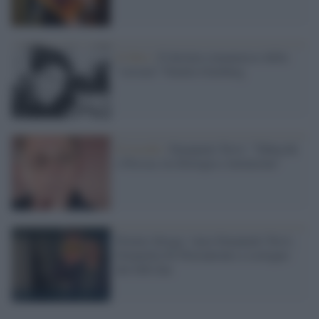
Il libro /
Il destino romanzesco della
“corsara” Natalia Ginzburg
Il ricordo /
Emanuele Trevi: "Tabucchi
e Pessoa, tra filologia e invenzione"
Premio Strega: vince Emanuele Trevi,
Donatella Di Pietrantonio a sostegno
del Ddl Zan