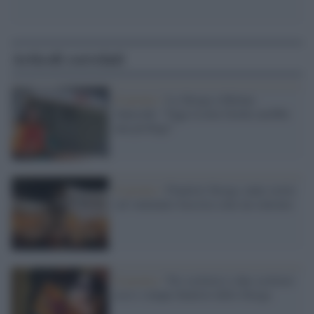
Articoli correlati
Il premio /
Lo Strega a Helena
Janeczek: "Oggi la mia Gerda sarebbe
una profuga"
Il premio /
Finalisti Strega, tante storie
sul ventennio fascista sono un sintomo
Il premio /
Tre scrittrici e due scrittori:
ecco i cinque finalisti dello Strega