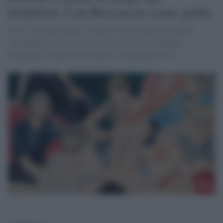
lockdown. Con Boccaccio come guida
Con “L’allegra brigata” l’editore Neri Pozza ha radunato,
virtualmente, sette scrittrici e tre scrittori, da Sandra
Petrignani e Francesca Diotallevi a Emanuele Trevi