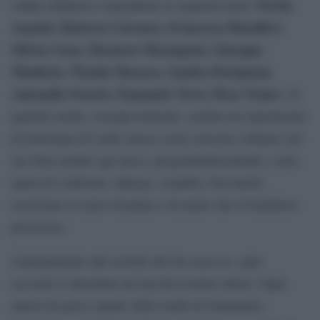
Novita
ordine alfabetico rispondono ai seguenti nomi:
Amadei, Roberto Cotroneo, Francesca Diotallevi,
Olivier Guez, Eleonora Marangoni, Giuseppe
Munforte, Wanda Marasco, Sandra Petrignani,
Antonella Ossorio, Emanuele Trevi, Piera Ventre
. In
qualche modo, consapevolmente, sembra un esperimento
di letteratura di solito intesa come esercizio solitario nel
suo farsi mentre qui nasce, programmaticamente, come
opera di confronto, dialogo, scambio, fors’anche
esorcismo al senso di paura o di morte che il lockdown
provocava.
Decameron,
Analogamente alle novelle del
ogni
racconto è introdotto da una brevissima sintesi. Ogni
autore ha preso spunto dalla realtà di lontananza,