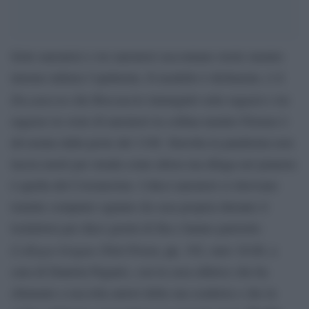
Sette narratrici e tre narratori raccontano storie mentre
intorno infuria l’epidemia. Il modello è dichiarato, è il
Decameron
che Boccaccio immaginò sette ragazzi e tre
ragazze in veste di narratori in collina mentre Firenze è
devastata dalla peste del 1348. Stavolta la pandemia non
lascia morti per strada come allora ma dilaga nel pianeta:
è quella del Coronavirus. I dieci narratori si ritrovano
tramite computer ognuno da casa propria durante il
lockdown per dieci giorni di fila e hanno partorito
L’allegra brigata
(Neri Pozza, pp. 192, euro 18,00, a
cura di Daniela Pagani), con la casa editrice che ha
chiamato a raccolta autori della sua scuderia e che in