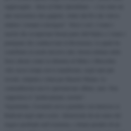
rappresaglia – disse al Fatto Quotidiano – c’era stato un
atto terroristico dei gappisti, voluto dal Pci che voleva
indurre i romani a insorgere”. Non è così: c’erano i
nazisti che occupavano buona parte dell’Italia e c’erano i
partigiani che conducevano la Resistenza. La quale ha
contribuito in modo decisivo alla vittoria militare delle
forze alleate contro la dittatura di Hitler e Mussolini.
Allo stesso tempo aveva manifestato, negli anni più
recenti, simpatia e stima per Barack Obama. Le
contraddizioni non lo spaventavano affatto, anzi. Non
sopportava il “politicamente corretto”.
Vegetariano, Ceronetti aveva guardato con interesse ai
Radicali negli anni scorsi. Attraversato da un senso del
tragico profondo nell’esistenza, e dotato peraltro di un