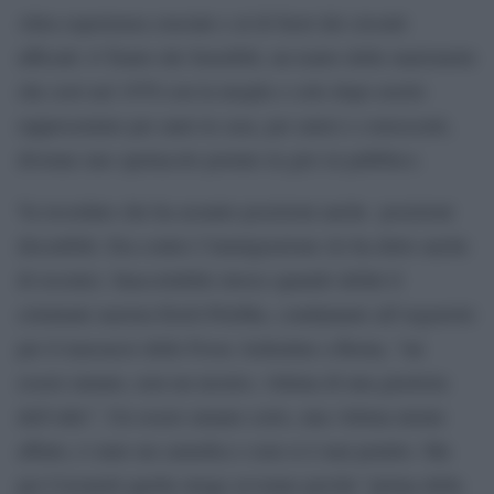
Altra esperienza cruciale e al di fuori dei circuiti
ufficiali: il Teatro dei Sensibili, un teatro delle marionette
che creò nel 1970 con la moglie e solo dopo averlo
rappresentato per anni in casa, per amici e conoscenti,
divenne uno spettacolo portato in giro in pubblico.
Va ricordato che ha assunto posizioni anche posizioni
discutibili. Era contro l’immigrazione (lo ha detto anche
di recente). Inaccettabile invece quando definì il
criminale nazista Erich Priebke, condannato all’ergastolo
per il massacro delle Fosse Ardeatine a Roma, “un
essere umano, non un mostro, vittima di una giustizia
dell’odio”. Un essere umano certo, una vittima niente
affatto, è stato un carnefice e non si è mai pentito. Ma
per Ceronetti quella strage avvenne perché “prima della