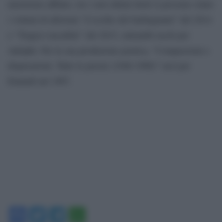
umorismo affilato, tra i suoi ultimi titoli si possono citare
i volumi di aforismi “L’occhio del barbagianni” del 2014
e “Tragico tascabile” del 2015, entrambi usciti per
Adelphi. Per la sua produzione poetica, “Compassioni e
disperazioni. Tutte le poesie (1946-1986)” uscì per
Einaudi nel 1987.
Facebook
Twitter
Telegram
WhatsApp