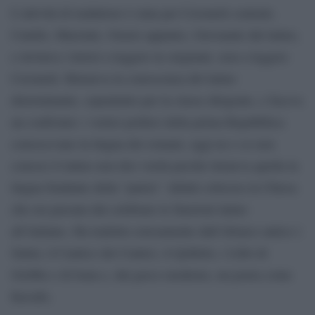
L’attività di traduttore è stata per Ceronetti centrale.
Catullo, Marziale, Orazio appunto, Giovanale dal latino,
e invitava i lettori a leggere in originale, non a leggere
Ceronetti. Riteneva la conoscenza del latino
determinante, soprattutto per la classe dirigente, e faceva
un confronto: i vertici politici della prima Repubblica
conoscevano la lingua dei romani, oggi no e se non
conosci il latino non dici verità perché riteneva quella la
lingua fondante della “patria”. Infatti criticava la Chiesa
che era passata dal celebrare le funzioni latino
all’italiano. Ha tradotto estesamente dall’ebraico antico i
Salmi, il Cantico dei Cantici, il Qohèlet, i Libri di
Giobbe e di Isaia e, dal greco moderno, un poeta come
Kavafis.