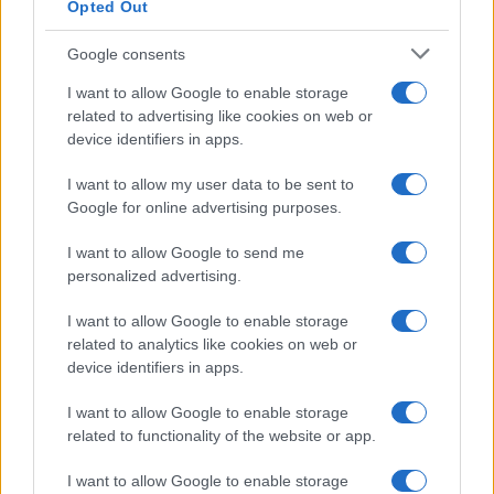
Opted Out
Google consents
I want to allow Google to enable storage
related to advertising like cookies on web or
device identifiers in apps.
Syndication
Culture
I want to allow my user data to be sent to
Google for online advertising purposes.
Salute
Globalist
I want to allow Google to send me
Megachip
Globalscience
personalized advertising.
GiULia
Globalsport
I want to allow Google to enable storage
related to analytics like cookies on web or
Prima Pagina
device identifiers in apps.
I want to allow Google to enable storage
related to functionality of the website or app.
Giornale dello
Facebook
Spettacolo
I want to allow Google to enable storage