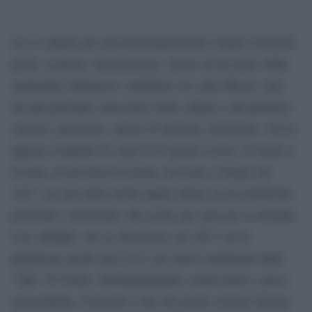
Se n’è andato per una broncopolmonite Guido Ceronetti,
poeta, scrittore, drammaturgo, autore di un teatro delle
marionette fantasioso, traduttore tra i più efficaci, uno
dei più profondi conoscitori della cultura e del pensiero
classico, pensatore, autore di aforismi, polemista. Aveva
appena compiuto 91 anni il 24 agosto scorso. È morto a
Cetona, in provincia di Siena. Era nato a Torino nel
1927, era una delle poche figure dotate di un’erudizione
profonda e sterminata. Ha scritto per anni per la Stampa.
Con Adelphi, che ne dà notizia, nel 2017 aveva
pubblicato pochi mesi fa le sue nuove traduzioni dalle
“Odi” di Ovidio. Dichiaratamente conservatore e poco
incasellabile, Ceronetti è uno dei pochi scrittori italiani