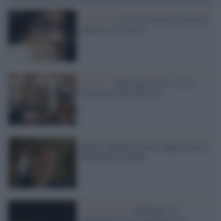
Il festival /
A Cetona ritorna il Festival
dedicato a Ceronetti
Il libro /
"Godi oggi la luce". Così
Ceronetti traduce Orazio
Addio a Roberto Calasso, figura storica
dell'editoria italiana
La recensione /
“Spillover” di
Quammen: la vera pandemia è il