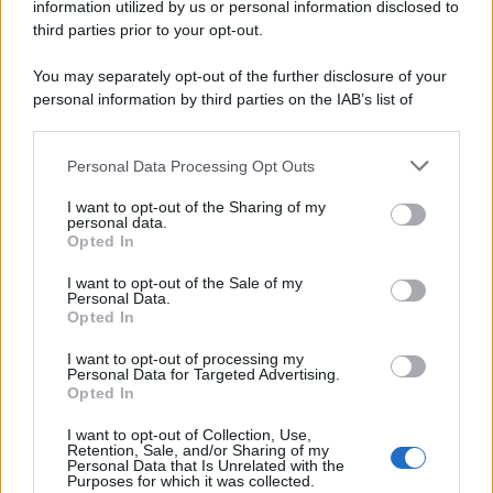
information utilized by us or personal information disclosed to
spaccato della storia della trinacria
third parties prior to your opt-out.
La scoperta /
Oplontis, le vittime dell’eruzione del Vesuvio
You may separately opt-out of the further disclosure of your
furono più numerose del previsto
personal information by third parties on the IAB’s list of
downstream participants.
Personal Data Processing Opt Outs
This information may also be disclosed by us to third parties
on the IAB’s List of Downstream Participants that may further
Il medagliere /
Europei di nuoto: Pellecani guida una super
I want to opt-out of the Sharing of my
disclose it to other third parties.
Italia
personal data.
Opted In
Please note that this website/app uses one or more Google
services and may gather and store information including but
I want to opt-out of the Sale of my
Personal Data.
not limited to your visit or usage behaviour. You may click to
Opted In
grant or deny consent to Google and its third-party tags to
Il centenario /
A L'Aquila arriva la mostra "TITO, 100 anni
use your data for below specified purposes in below Google
attraverso la forma"
I want to opt-out of processing my
consent section.
Personal Data for Targeted Advertising.
Opted In
I want to opt-out of Collection, Use,
Retention, Sale, and/or Sharing of my
Personal Data that Is Unrelated with the
Purposes for which it was collected.