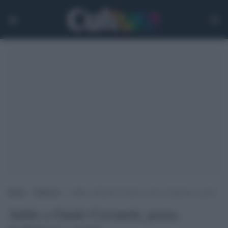
Home
>
Editoria
>
Addio a Guido Ceronetti, poeta, traduttore e genio
Addio a Guido Ceronetti, poeta,