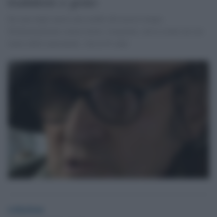
traduttore e genio
Era uno degli autori più eruditi del nostro tempo.
Dichiaratamente conservatore, irregolare, aveva creato un suo
teatro delle marionette. Aveva 91 anni
redazione