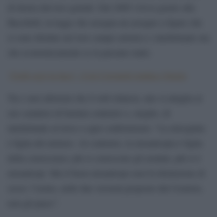
di destra davvero geniali. Dal 2009 viveva grazie alla
Bacchelli, la legge che assegna un assegno a figure che
si sono distinte nel loro campo artistico e intellettuale ma
che economicamente se la passano male.
“Godi oggi la luce”. Così Ceronetti traduce Orazio
Tra i suoi aforismi che il web rilancia, uno si attaglia al
suo carattere di bastian contrario o, meglio, di
intellettuale avverso a ogni conformismo: “La misoginia
è figlia del mistero. Al contrario, la misantropia è figlia
della conoscenza: più si conoscono gli uomini, più si è
misantropi. Ma il buon misantropo non fa distinzione di
sesso: l’uomo, nelle due versioni proposte dal Creatore,
non gli piace”.