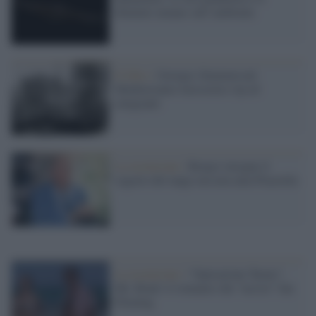
dominio umano sull’ambiente
Il libro /
Georges Simenon nel
Mediterraneo incrociava vip ed
emigranti
La recensione /
Borges insegue il
segreto del tango ma non ama Piazzolla
La recensione /
“Operazione Tuono”,
Mr. Bond: il romanzo che “uccise” Ian
Fleming