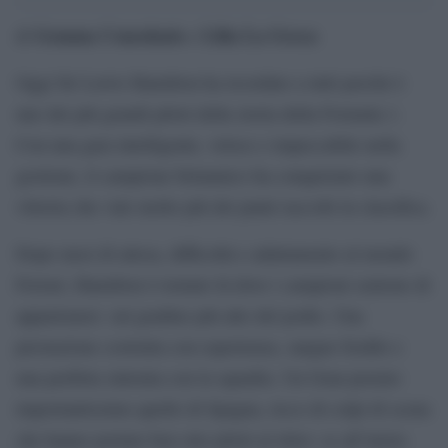
Gemma Consolazio
Lilia La Greca
di
e
Oggi Sir Lewis Hamilton ha ricordato a tutti perché è
uno dei più grandi piloti della storia della Formula 1.
Con una gara intelligente, veloce e impeccabile nella
gestione, il campione britannico ha conquistato una
vittoria che vale molto più dei punti raccolti in classifica.
Dopo mesi di attesa, difficoltà e adattamento al mondo
Ferrari, Hamilton è tornato là dove i campioni sentono di
appartenere: sul gradino più alto del podio. Una
prestazione costruita con esperienza, sangue freddo e
una perfetta sintonia con la squadra. Un Gran premio
importantissimo quello di Spagna, ricco di colpi di scena
che hanno portato ben otto piloti al ritiro: se all’inizio