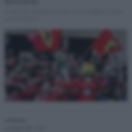
Barcellona
Il sette volte campione del mondo trionfa in Spagna, la prima
vittoria in Rosso
redazione
14 Giugno 2026 - 22.51