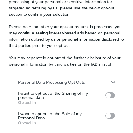
processing of your personal or sensitive information for
targeted advertising by us, please use the below opt-out
section to confirm your selection.
Il ritrovamento /
La moneta che vide l'invasione Cartagine in
Sicilia
Please note that after your opt-out request is processed you
may continue seeing interest-based ads based on personal
Un artefatto ritrovato ad Agrigento che rappresenta un importante
information utilized by us or personal information disclosed to
spaccato della storia della trinacria
third parties prior to your opt-out.
La scoperta /
Oplontis, le vittime dell’eruzione del Vesuvio
You may separately opt-out of the further disclosure of your
furono più numerose del previsto
personal information by third parties on the IAB’s list of
downstream participants.
Personal Data Processing Opt Outs
This information may also be disclosed by us to third parties
on the IAB’s List of Downstream Participants that may further
Il medagliere /
Europei di nuoto: Pellecani guida una super
I want to opt-out of the Sharing of my
disclose it to other third parties.
Italia
personal data.
Opted In
Please note that this website/app uses one or more Google
services and may gather and store information including but
I want to opt-out of the Sale of my
Personal Data.
not limited to your visit or usage behaviour. You may click to
Opted In
grant or deny consent to Google and its third-party tags to
Il centenario /
A L'Aquila arriva la mostra "TITO, 100 anni
use your data for below specified purposes in below Google
attraverso la forma"