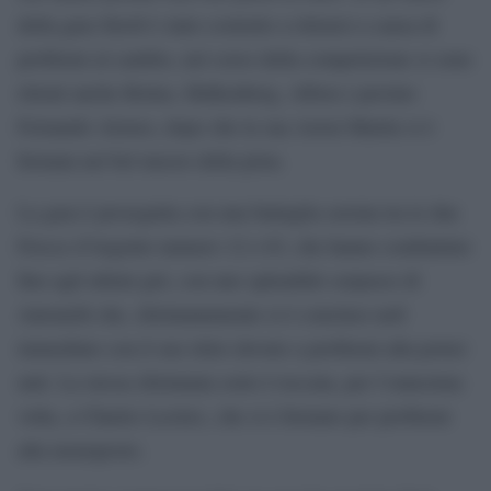
della gara Stroll è stato costretto a ritirarsi a causa di
problemi al cambio, nel corso della competizione si sono
ritirati anche Bottas, Hulkenberg, Albon e persino
Fernando Alonso, dopo che la sua Aston Martin si è
fermata nel bel mezzo della pista.
La gara è proseguita con una battaglia serrata tra le due
Frecce d’Argento numero 12 e 63, che hanno combattuto
fino agli ultimi giri, con uno splendido sorpasso di
Antonelli che, sfortunatamente si è concluso nell
immediato con il suo ritiro dovuto a problemi alla power
unit. La stessa sfortunata sorte è toccata, per l’ennesima
volta, a Charles Leclerc, che si è fermato per problemi
alla monoposto.