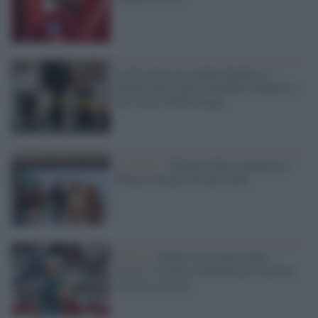
La F1 arriva in Arabia Saudita: il
mondo dello sport dovrebbe ribellarsi a
chi viola i diritti umani
Il premio /
Michele Mari conquista il
Premio Strega Giovani 2026
Tennis /
Sinner fa la storia, batte
Zverev e trionfa a Madrid per la prima
volta in carriera