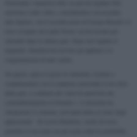
Nonostante i numerosi ritiri, la gara ha regalato forti
emozioni a tutti i tifosi, concludendosi con un podio
tutto Inglese, con il secondo posto di George Russell e il
terzo occupato da Lando Norris: un bel riscatto per
entrambi dopo le ultime gare. Dopo aver tagliato il
traguardo, Hamilton ha ricevuto gli applausi e le
congratulazioni di tutti i piloti.
Tra questi, spicca il gesto di Antonelli, il primo a
complimentarsi con il campione nonostante il suo ritiro
dalla gara, a conferma dei valori di sportività che
contraddistinguono la Formula 1. L’emozione ha
oltrepassato lo schermo, arrivando dritta al cuore degli
appassionati. Sir Lewis Hamilton, vestito di rosso,
guardava il suo team con gli occhi colmi di gratitudine,