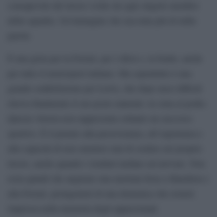
consapevole del lavoro svolto da ogni singolo membro
della squadra. Un’immagine che racconta più di mille
parole.
È una gioia per la Ferrari, per i tifosi e, in fondo, anche
per tutto il motorsport italiano. Ma soprattutto è una
grande soddisfazione per Lewis, che dopo mesi difficili
ritrova finalmente il suo posto naturale: in cima al podio.
Questa vittoria non rappresenta soltanto un successo
sportivo. È il premio alla perseveranza, all’esperienza e
alla capacità di non smettere mai di credere nel proprio
lavoro, anche quando i risultati tardano ad arrivare. Non
resta quindi che augurare una meritata festa a Hamilton e
alla Ferrari, protagonisti di una domenica che resterà
impressa nella memoria degli appassionati.