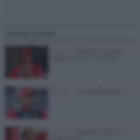
Articoli correlati
Formula 1 /
Hamilton: la sua prima
stagione in Ferrari è "Un incubo"
Formula 1 /
L'incubo di Hamilton
Formula 1 /
Hamilton, un disastro
targato Ferrari