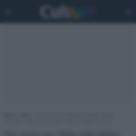
Home
>
Sport
>
Oro storico per l’Italia nello slittino: Voetter-
Oberhofer e Rieder-Kainzwaldner campioni olimpici a Cortina
Oro storico per l’Italia nello slittino: