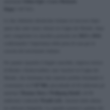
Selina Egle e Lara Michaela
austriache
Kipp
(1’46”543).
Le due slittiniste altoatesine tornano al successo dopo
quasi due anni senza vittorie in Coppa del Mondo, dopo
2023 e 2024
aver conquistato la classifica generale nel
,
confermando l’importanza della pista di casa per la
crescita del movimento italiano.
Per quanto riguarda il doppio maschile, impresa storica
di Rieder e Kainzwaldner, mai vincitori in Coppa del
Mondo, che dominano due manche perfette fermando il
1’45”086
cronometro su
, precedendo di 68 millesimi gli
Thomas Steu e Wolfgang Kindl
austriaci
e di 90
Wendl-Arlt
millesimi i tedeschi
, vincitori delle ultime
tre edizioni olimpiche. La squadra azzurra è guidata dal