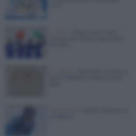
estiva
La ricerca /
Donne e sport: studio
analizza come vengono rappresentate
dai media
Il commento /
Inesattezze e censure, in
questa Olimpiade si salvano solo gli
atleti
Olimpiadi2026 /
Federica Brignone oro
nel Super-G