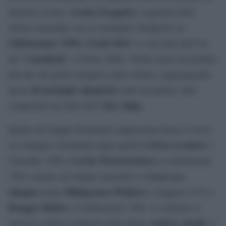
Armin Zoeggeler
direttore tecnico
, leggenda dello
slittino mondiale con sei medaglie olimpiche tra
Lillehammer 1994 e Sochi 2014
. A vent’anni dall’oro
Cannibale
del “
” a Torino 2006, l’Italia torna sul gradino
più alto del podio olimpico nello slittino, raggiungendo
20 medaglie olimpiche
quota
nella disciplina, tutte
Alto Adige
conquistate da atleti dell’
.
Quello del doppio femminile rappresenta invece il terzo
Erica Lechner
oro olimpico femminile dopo quelli di
a
Gerda Weissensteiner
Grenoble 1968 e
a Lillehammer
terzo oro
1994, mentre nel doppio maschile è il
olimpico
Hildgartner-Plaikner
dopo
a Sapporo 1972 e
Brugger-Huber
a Lillehammer 1994. A celebrare il
Andrea Abodi
successo anche il ministro dello Sport
, il