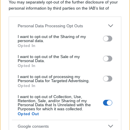
La scoperta /
Oplontis, le vittime dell’eruzione del Vesuvio
You may separately opt-out of the further disclosure of your
furono più numerose del previsto
personal information by third parties on the IAB’s list of
downstream participants.
Personal Data Processing Opt Outs
This information may also be disclosed by us to third parties
on the IAB’s List of Downstream Participants that may further
Il medagliere /
Europei di nuoto: Pellecani guida una super
I want to opt-out of the Sharing of my
disclose it to other third parties.
Italia
personal data.
Opted In
Please note that this website/app uses one or more Google
services and may gather and store information including but
I want to opt-out of the Sale of my
Personal Data.
not limited to your visit or usage behaviour. You may click to
Opted In
grant or deny consent to Google and its third-party tags to
Il centenario /
A L'Aquila arriva la mostra "TITO, 100 anni
use your data for below specified purposes in below Google
attraverso la forma"
I want to opt-out of processing my
consent section.
Personal Data for Targeted Advertising.
Opted In
I want to opt-out of Collection, Use,
Retention, Sale, and/or Sharing of my
Personal Data that Is Unrelated with the
Purposes for which it was collected.
Opted Out
Google consents