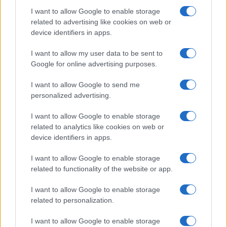
I want to allow Google to enable storage
related to advertising like cookies on web or
device identifiers in apps.
Syndication
Culture
I want to allow my user data to be sent to
Google for online advertising purposes.
Salute
Globalist
I want to allow Google to send me
Megachip
Globalscience
personalized advertising.
GiULia
Globalsport
I want to allow Google to enable storage
related to analytics like cookies on web or
Prima Pagina
device identifiers in apps.
I want to allow Google to enable storage
related to functionality of the website or app.
Giornale dello
Facebook
Spettacolo
I want to allow Google to enable storage
Twitter
related to personalization.
Wondernet
Cookie Policy
I want to allow Google to enable storage