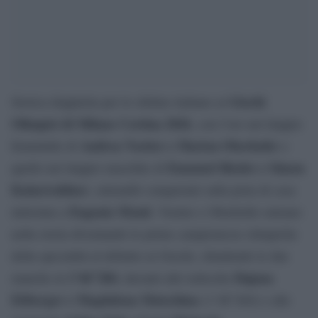
Giochi
Storica doppietta per lo slittino italiano ai
Olimpici di Milano Cortina 2026
, con l’oro nel doppio
Andrea Voetter e Marion Oberhofer
femminile di
e
Emanuel Rieder e Simon
quello nel doppio maschile di
Kainzwaldner
, entrambi conquistati sulla pista di casa
Eugenio Monti
intitolata a
. Voetter e Oberhofer entrano
nella storia diventando le prime campionesse olimpiche
della specialità al debutto ai Giochi, chiudendo le due
1’46”284
Dajana
manche in
, davanti alle tedesche
Eitberger e Magdalena Matschina
(1’46”404) e alle