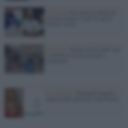
Olimpiadi /
Dal curling al debutto di
Arianna Fontana: le gare di oggi di
Milano Cortina
Olimpiadi /
Milano-Cortina 2026: oltre
ai cantieri in ritardo il disastro
ambientale
La riflessione /
Olimpiadi mangiate e
digerite dallo spettacolo e dal business