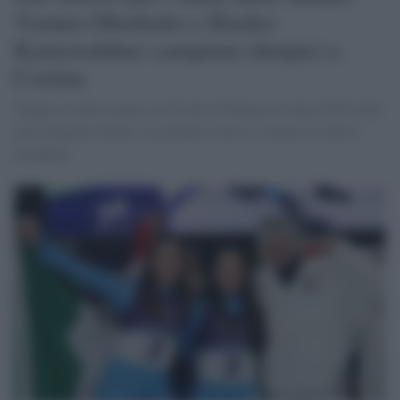
Voetter-Oberhofer e Rieder-
Kainzwaldner campioni olimpici a
Cortina
Doppio trionfo azzurro ai Giochi di Milano Cortina 2026 sulla
pista Eugenio Monti, tra primati storici e ritorno al vertice
mondiale