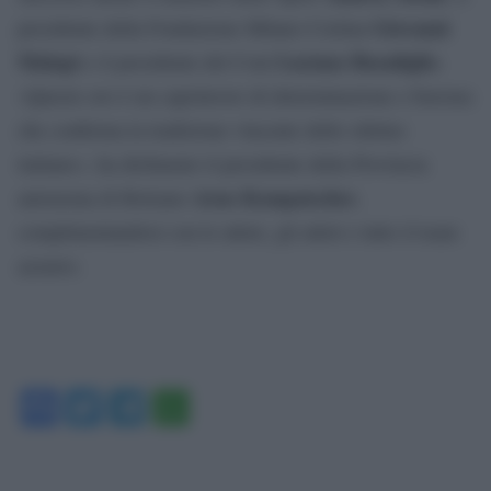
Giovanni
presidente della Fondazione Milano Cortina
Malagò
Luciano Buonfiglio
e il presidente del Coni
.
«Questo oro è un capolavoro di determinazione e bravura
che conferma la tradizione vincente dello slittino
italiano», ha dichiarato il presidente della Provincia
Arno Kompatscher
autonoma di Bolzano
,
complimentandosi con le atlete, gli atleti e tutto il team
azzurro.
Facebook
Twitter
Telegram
WhatsApp