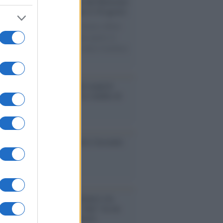
rsità di Siena /
Il Palazzo del Rettorato
le porte: appuntamento per il 16 agosto
casione del Palio di Siena l'Ateneo offrirà
visite guidate gratuite. Sarano aperte al
ico l’Aula Magna storica, la Sala Consiliare
ula Magna.
enze /
Sale il numero degli acquisti
e in Europa e aumentano le vendite di
oli second hand
so /
Trump ha quasi esaurito l'arsenale
ma il tycoon smentisce
anca /
Caso Mps: i pm milanesi ora
ono vederci chiaro sulle “chat” tra un
ente del Mef e alcuni ministri