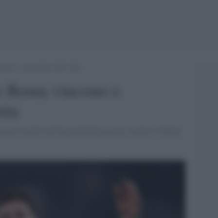
cono e accorciano sulla vetta
 e Roma vincono e
tta
 posta in palio nel big match di giornata, mentre il Milan