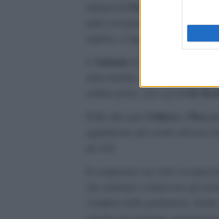
Nelsson
autogol di
al minuto 80, 
palio con grande rammarico tra le 
espulso, e raggiunti al 94° da un 
Atalanta
Palladino
L’
di
continua 
mura amiche e continuando la rimont
De Ket
settimo posto, con i gol di
Udinese
Pisa
Nelle altre gare
e
pa
aggiudicano gli scontri salvezza r
1-2
per
.
Il campionato ora vede i recuperi i
che andranno a rimuovere gli asteri
completo della graduatoria. Inoltre
squadre di acquistare calciatori per