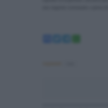
una stagione estenuante e piena di
Facebook
Twitter
Telegram
WhatsA
Argomenti:
Calcio