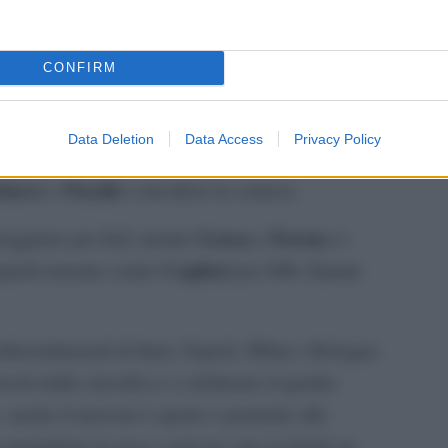
Como
Bologna
mentre
e
si dividono la posta in
Cambiaghi
fila rossoblù, avanti con
, poi
CONFIRM
Baturina
eurogol di
.
Torino
2-0
la sua marcia battendo il
per
tra le
Data Deletion
Data Access
Privacy Policy
a per le zone nobili della classifica, ora al
elaere
Pasalic
e
a decidere la contesa.
2-2
Genoa
Parma
reggiano per
, mentre
e
si
Cagliari
3-0
Lecce
ispettivamente contro
per
e
nfrasettimanali di Inter, Napoli, Milan e Bologna
schi dalla classifica e a delineare il quadro
, anche il mercato è aperto e permette alle
 puntigliare le rose e arrivare sino in fondo in