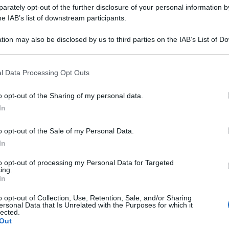
a qualcosa in più della semplice lotta per il
rately opt-out of the further disclosure of your personal information by
he IAB’s list of downstream participants.
e ci sono i due scontri diretti con Napoli e Inter
proseguo della stagione.
tion may also be disclosed by us to third parties on the IAB’s List of 
 that may further disclose it to other third parties.
ua a confermarsi più incerto che mai, con ben 5
 that this website/app uses one or more Google services and may gath
l Data Processing Opt Outs
tre, Inter, Napoli e Milan che devono recuperare
including but not limited to your visit or usage behaviour. You may click 
 to Google and its third-party tags to use your data for below specifi
a altra squadra a vincere nelle zone di alta
o opt-out of the Sharing of my personal data.
ogle consent section.
Ulti
In
Sassuolo
2-0
acilmente il
per
tra le mura amiche
Gasperini
che gli uomini di
rilanciano le proprie
o opt-out of the Sale of my Personal Data.
In
a ostica per tutti e che sicuramente darà filo
e della stagione.
to opt-out of processing my Personal Data for Targeted
ing.
In
to nella serata di Domenica, in quella che aveva
o opt-out of Collection, Use, Retention, Sale, and/or Sharing
Inter-Napoli
 passata stagione,
, e che proprio
ersonal Data that Is Unrelated with the Purposes for which it
lected.
2-2
Chivu
arità, questa volta per
. Gli uomini di
Out