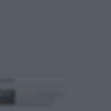
i anche
L'incontro /
Guerra all’Iran:
"forse sì, forse no" dice
Trump agli juventini