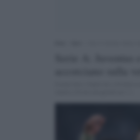
Home
>
Sport
>
Serie A: Juventus e Roma vin
Serie A: Juventus
accorciano sulla ve
Frenano Inter e Napoli che si dividono la
impatta a Firenze pareggiando per 1-1.