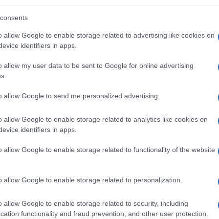
Unive
Di Marco
te in vantaggio con
prima e
apre 
consents
Conte
quelli di
, espulso per proteste veementi in
In oc
o allow Google to enable storage related to advertising like cookies on
delle 
tangata, dimostrano di avere attributi da vendere
evice identifiers in apps.
pubbl
rava persa, tenendo aperto il campionato.
e l’A
o allow my user data to be sent to Google for online advertising
per la seconda partita consecutiva lascia punti
s.
Tend
Franchi di Firenze. In una partita equilibrata e
onlin
to allow Google to send me personalized advertising.
artic
Comuzzo
mbrava essere il colpo di testa di
a
o allow Google to enable storage related to analytics like cookies on
all’ultimo istante del tempo regolamentare una
evice identifiers in apps.
Il ca
soneri di guadagnare un punto insperato. Per i
Usa, 
o allow Google to enable storage related to functionality of the website
tile consecutivo che insieme a delle ritrovate
salvezza che ora sembra alla portata per i
o allow Google to enable storage related to personalization.
La b
vogli
o allow Google to enable storage related to security, including
i
Bentegodi
0-1
, che al
passa per
grazie ad un
dirig
cation functionality and fraud prevention, and other user protection.