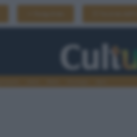
Naviga il sito
Vai al sito dell'
ionamenti
Atenei
Media
Tecnologia
Sport