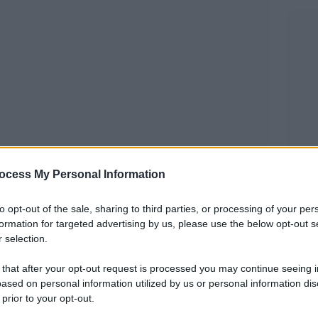
ocess My Personal Information
to opt-out of the sale, sharing to third parties, or processing of your per
Juventus-Cremonese
rtita
, dominata in lungo e
formation for targeted advertising by us, please use the below opt-out s
5-0
Bremer,
erma il
finale. In gol per i torinesi
 selection.
Mckennie
ntre nella ripresa la doppietta di
ha
 that after your opt-out request is processed you may continue seeing i
Luciano Spalletti
ando che la cura
sta
ased on personal information utilized by us or personal information dis
 prior to your opt-out.
ontese può cominciare a guardare seriamente ai