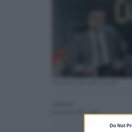
Carlo Sassi con alla spalle la moviola
redazione
28 Settembre 2025 - 12.02
Do Not Pr