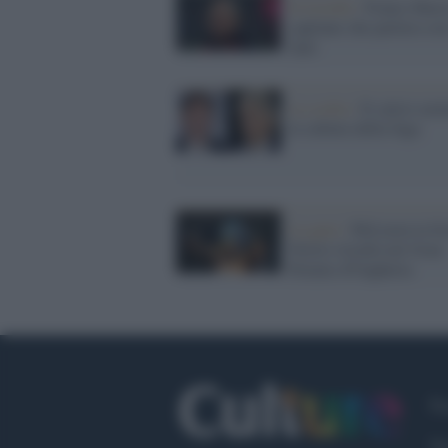
Il ricordo /
Franco Bares
capitano che parlava con
fatti
La scelta /
Il calcio azzu
la cultura della fuga
La gara /
McLaren in fes
Norris trionfa nel Gran
Premio d'Ungheria
Fa
Tw