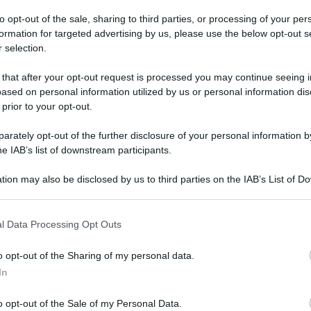
to opt-out of the sale, sharing to third parties, or processing of your per
formation for targeted advertising by us, please use the below opt-out s
 selection.
 that after your opt-out request is processed you may continue seeing i
ased on personal information utilized by us or personal information dis
 prior to your opt-out.
rately opt-out of the further disclosure of your personal information by
he IAB’s list of downstream participants.
tion may also be disclosed by us to third parties on the IAB’s List of 
dal 1960, è morto alla soglia del suo 95esimo
 that may further disclose it to other third parties.
na generazione di italiani che ha imparato a
 that this website/app uses one or more Google services and may gath
l Data Processing Opt Outs
including but not limited to your visit or usage behaviour. You may click 
i grazie a una macchina, e a un’idea: la moviola
 to Google and its third-party tags to use your data for below specifi
o opt-out of the Sharing of my personal data.
e, nata tra gli anni Sessanta e Settanta, c’era lui,
ogle consent section.
In
va” che con la sua intuizione ha trasformato non
 il rapporto stesso tra sport, comunicazione e
o opt-out of the Sale of my Personal Data.