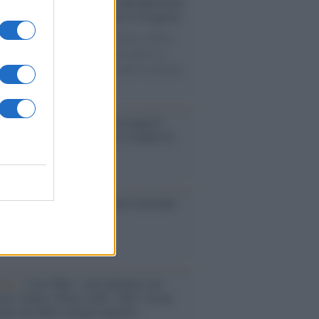
rsità di Siena /
Il Palazzo del Rettorato
le porte: appuntamento per il 16 agosto
casione del Palio di Siena l'Ateneo offrirà
visite guidate gratuite. Sarano aperte al
ico l’Aula Magna storica, la Sala Consiliare
ula Magna.
enze /
Sale il numero degli acquisti
e in Europa e aumentano le vendite di
oli second hand
so /
Trump ha quasi esaurito l'arsenale
ma il tycoon smentisce
anca /
Caso Mps: i pm milanesi ora
ono vederci chiaro sulle “chat” tra un
ente del Mef e alcuni ministri