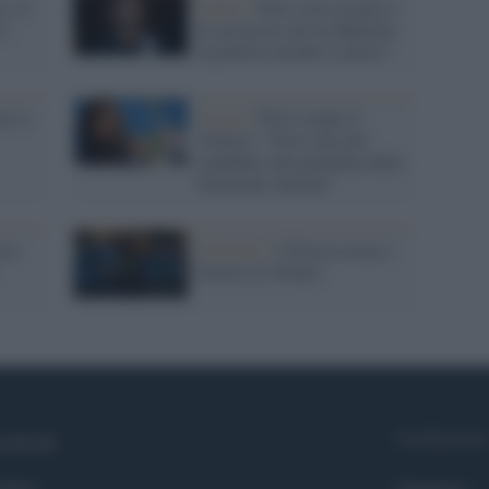
i, il
Calcio /
Pirlo resta al palo e
 i
al suo posto arriva Mancini:
la politica invade il calcio?
rro e
Il caso /
Pirlo rompe il
silenzio: “Non sono più
candidato alla panchina della
Nazionale italiana”
ta:
Ciclismo /
L'Eroica torna a
Gaiole in Chianti
Syndication
cebook
itter