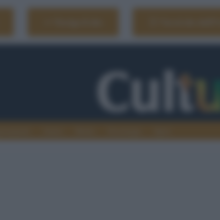
Naviga il sito
Vai al sito dell'
ionamenti
Atenei
Media
Tecnologia
Sport