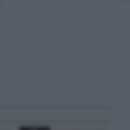
e.
pp