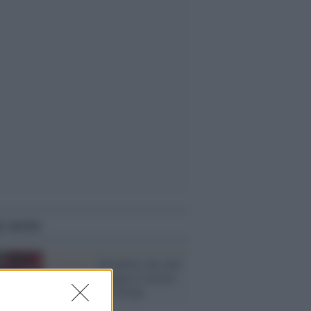
i anche
L'analisi /
Mondiale, the end:
la Spagna espugna il fortino
di Infantino e Trump