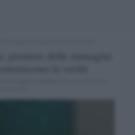
 delle immagini che smontano e ricostruiscono la verità
i, pioniere delle immagini
ostruiscono la verità
ni che ha imparato a guardare il calcio con occhi diversi
iola televisiva