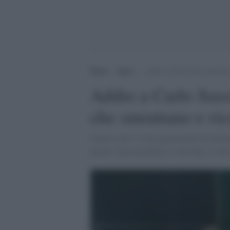
Home
>
Sport
>
Addio a Carlo Sassi, pioniere
Addio a Carlo Sass
che smontano e ric
Grazie a lui c’è una generazione di italia
grazie a una macchina, e a un’idea: la mov