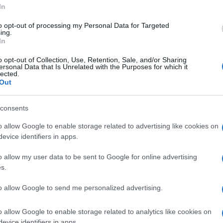
In
to opt-out of processing my Personal Data for Targeted
ing.
ione era un racconto lineare, fatto di telecronache
In
 la dimensione del gioco cambiò: l’errore
o opt-out of Collection, Use, Retention, Sale, and/or Sharing
ne, ma un’immagine da analizzare. L’Italia scoprì
ersonal Data that Is Unrelated with the Purposes for which it
lected.
la possibilità di fermarsi, tornare indietro,
Out
Ulti
consents
iente tecnico, ma di un mutamento sociale. La
o allow Google to enable storage related to advertising like cookies on
evice identifiers in apps.
gli italiani la cultura del dubbio e della verifica,
el Var, ma allora rivoluzionari. Lo sport
o allow my user data to be sent to Google for online advertising
s.
età: le decisioni potevano essere messe in
ntoccabile, l’immagine poteva “parlare” più della
to allow Google to send me personalized advertising.
o allow Google to enable storage related to analytics like cookies on
evice identifiers in apps.