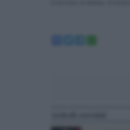
di discutere, di dubitare, di riveder
Facebook
Twitter
Telegram
WhatsA
Articoli correlati