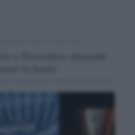
tina chiamate all’impresa per centrare la finale
er e Fiorentina chiamate
rare la finale
pa e Conference League. Semifinali di ritorno da brividi.