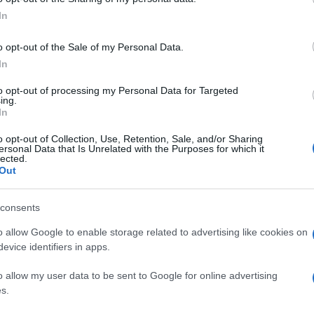
’Inter, reduce dalla vittoria di misura contro
ogle consent section.
In
i campionato, stasera alle ore 21 allo stadio
 su Sky Sport), ripartirà dal 3-3 ottenuto sul
o opt-out of the Sale of my Personal Data.
In
 andata.
to opt-out of processing my Personal Data for Targeted
ing.
vrà fare i conti con l’assenza del capitano
In
faticamento muscolare, ha dimostrato di
o opt-out of Collection, Use, Retention, Sale, and/or Sharing
o i blaugrana del fenomeno Lamine Yamal, ma se
ersonal Data that Is Unrelated with the Purposes for which it
Ulti
lected.
re di concedere meno spazi possibili ai giocatori
Out
nventarsi dal nulla giocate da fuoriclasse assoluti
consents
in pochi minuti.
o allow Google to enable storage related to advertising like cookies on
evice identifiers in apps.
l’altra semifinale, mercoledì alle ore 21, si
ue e Dembelè e l’Arsenal di Mikel Arteta e Saka
o allow my user data to be sent to Google for online advertising
s.
i londinesi che devono vincere con almeno due