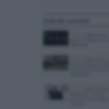
Articoli correlati
Calcio /
Coppe europee:
Inter e Fiorentina a cacc
della finale
Calcio /
L'Inter vince la
decima Coppa Italia del
sua storia. Lazio battuta
all'Olimpico
Calcio /
Addio a Evaris
Beccalossi, il “Genio”
dell’Inter che ha segnat
un’epoca