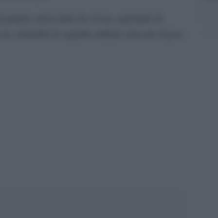
 grande calcio tutto da vivere, sperando di
 no, entrambe le squadre italiane staccare il pass
pp