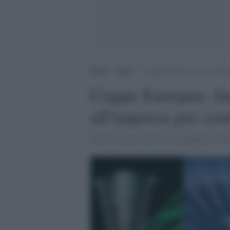
Home
>
Sport
>
Coppe Europee: Inter e Fioren
Coppe Europee: Int
all'impresa per cent
Nulla è ancora deciso in Champions, Euro