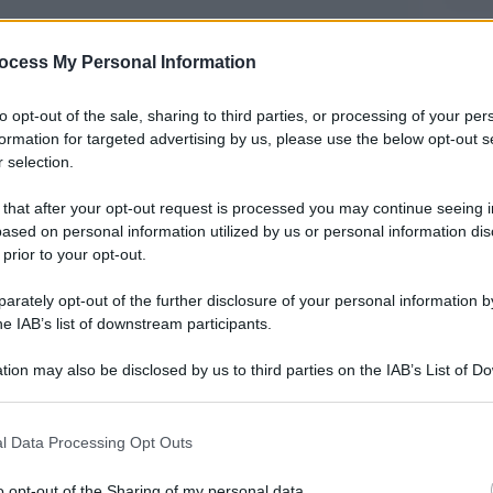
ocess My Personal Information
to opt-out of the sale, sharing to third parties, or processing of your per
formation for targeted advertising by us, please use the below opt-out s
 selection.
 that after your opt-out request is processed you may continue seeing i
ased on personal information utilized by us or personal information dis
 prior to your opt-out.
tto ancora apertissimo. Nelle serate di oggi,
rately opt-out of the further disclosure of your personal information by
he IAB’s list of downstream participants.
ena le partite di ritorno delle semifinali di
tion may also be disclosed by us to third parties on the IAB’s List of 
eague, con l’Inter di Simone Inzaghi e la
 that may further disclose it to other third parties.
he dovranno superare gli “scogli” Barcellona e
 that this website/app uses one or more Google services and may gath
imo atto.
l Data Processing Opt Outs
including but not limited to your visit or usage behaviour. You may click 
 to Google and its third-party tags to use your data for below specifi
o opt-out of the Sharing of my personal data.