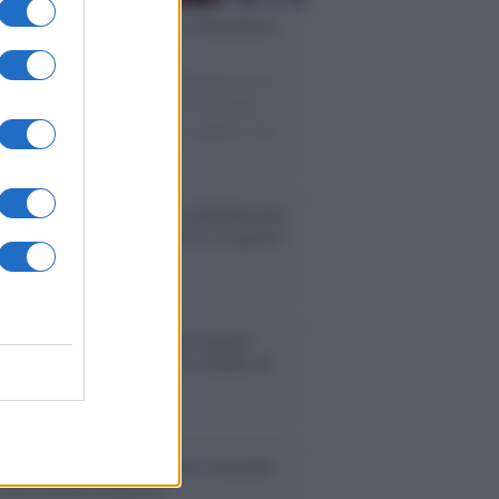
esa /
Un estate di calcio: tra Mondiali e
e A
nata la Coppa del Mondo, Infantino prova a
izzare i tornei mondiali. Nel frattempo, il
omercato va avanti e sembra regalarci una
A di livello
rsità di Siena /
Il Palazzo del Rettorato
le porte: appuntamento per il 16 agosto
enze /
Sale il numero degli acquisti
e in Europa e aumentano le vendite di
oli second hand
so /
Trump ha quasi esaurito l'arsenale
ma il tycoon smentisce