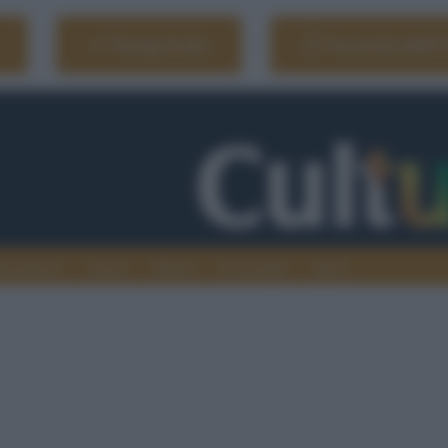
Naviga il sito
Vai al sito dell'
ionamenti
Atenei
Media
Tecnologia
Sport