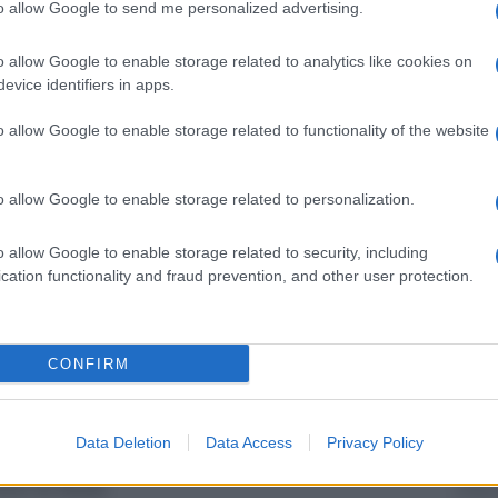
 in finale (all’andata finì 1-0 per i transalpini).
to allow Google to send me personalized advertising.
L'att
Seri
utto apparecchiato per una finale tutta inglese
o allow Google to enable storage related to analytics like cookies on
Termi
evice identifiers in apps.
 che nelle partite di andata hanno battuto
privat
Bodo Glimt.
calci
o allow Google to enable storage related to functionality of the website
Serie 
in diretta su Sky Sport) allo stadio Artemio
o allow Google to enable storage related to personalization.
Unive
Palladino è chiamata a reagire dopo essere stata
apre 
r 2 a 1 dal Betis Siviglia, dimostratosi un osso
o allow Google to enable storage related to security, including
cation functionality and fraud prevention, and other user protection.
Tend
torno potranno contare su un Kean al 100% della
onlin
CONFIRM
n difesa, dovranno cercare di segnare un goal nei
artic
ere subito il punteggio del doppio confronto in
Data Deletion
Data Access
Privacy Policy
azioni in difesa, per non compromettere
Il ca
rso la finale.
Usa, 