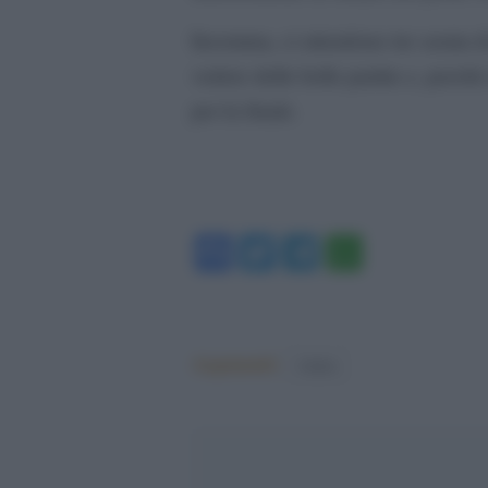
Insomma, ci attendono tre serata di
vedere delle belle partite e, perchè
per la finale.
Facebook
Twitter
Telegram
WhatsA
Argomenti:
Calcio