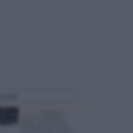
i anche
La finale /
Champions
League: il 31 Maggio a
Monaco di Baviera sarà
Inter-Paris Saint-Germain