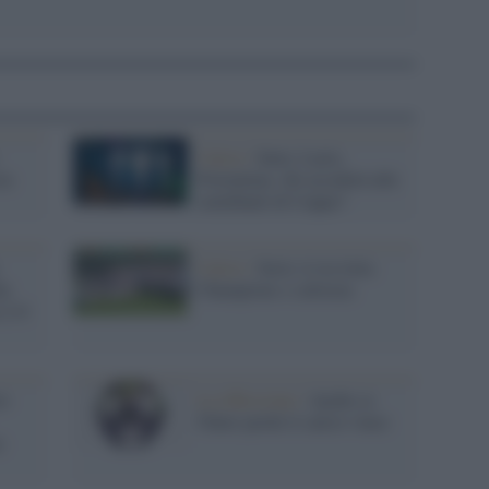
Calcio /
Inter, Lazio,
ia
Fiorentina: chi accederà alle
semifinali di Coppa?
Calcio /
Serie A tra lotta
la
Champions e salvezza
 2-0
to
La riflessione /
Anche se
l'Inter perde il calcio vince
o