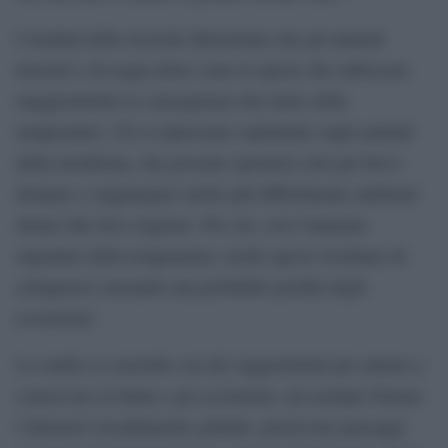
I risultati delle ricerche dimostrano che gli animali
terrestri e di acqua dolce sono le specie che subiscono
maggiormente le conseguenze del rialzo delle
temperature. Ciò si ripercuote soprattutto sugli animali
della terraferma, che possono spostarsi solo per brevi
distanze e raggiungere molto più difficilmente ambienti
idonei alle loro esigenze. Per cui, con l’aumento
repentino della temperatura, molte specie rischiano di
estinguersi causando una probabile perdita degli
ecosistemi.
Lo studio si conclude con dei suggerimenti per aiutare a
conservare la fauna e gli ecosistemi, ad esempio frenare
l’ulteriore riscaldamento globale, preservare paesaggi