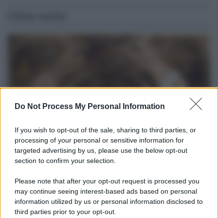
Ultime notizie
Do Not Process My Personal Information
If you wish to opt-out of the sale, sharing to third parties, or
processing of your personal or sensitive information for
targeted advertising by us, please use the below opt-out
Università di Siena /
Il Palazzo del Rettorato apre le porte:
section to confirm your selection.
appuntamento per il 16 agosto
Please note that after your opt-out request is processed you
In occasione del Palio di Siena l'Ateneo offrirà delle visite guidate
may continue seeing interest-based ads based on personal
gratuite. Sarano aperte al pubblico l’Aula Magna storica, la Sala
information utilized by us or personal information disclosed to
Consiliare e l’Aula Magna.
third parties prior to your opt-out.