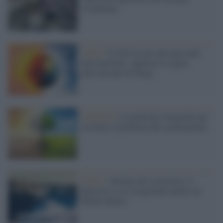
occidentale
Clima /
Il 2025 tra gli anni più caldi
mai registrati: superata la soglia
dell’Accordo di Parigi
Ambiente /
Le politiche climatiche per
risolvere il problema del cambiamento
Clima /
Allarme dei ricercatori: il
ghiaccio si sta sciogliendo anche sul
Monte Bianco