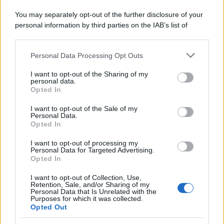
Tendenze /
Sale il numero degli acquisti online in Europa e
You may separately opt-out of the further disclosure of your
aumentano le vendite di articoli second hand
personal information by third parties on the IAB’s list of
downstream participants.
Personal Data Processing Opt Outs
This information may also be disclosed by us to third parties
on the IAB’s List of Downstream Participants that may further
Il caso /
Trump ha quasi esaurito l'arsenale Usa, ma il
I want to opt-out of the Sharing of my
disclose it to other third parties.
tycoon smentisce
personal data.
Opted In
Please note that this website/app uses one or more Google
services and may gather and store information including but
I want to opt-out of the Sale of my
Personal Data.
not limited to your visit or usage behaviour. You may click to
Opted In
grant or deny consent to Google and its third-party tags to
La banca /
Caso Mps: i pm milanesi ora vogliono vederci
use your data for below specified purposes in below Google
chiaro sulle “chat” tra un dirigente del Mef e alcuni ministri
I want to opt-out of processing my
consent section.
Personal Data for Targeted Advertising.
Opted In
I want to opt-out of Collection, Use,
Retention, Sale, and/or Sharing of my
Personal Data that Is Unrelated with the
Purposes for which it was collected.
Opted Out