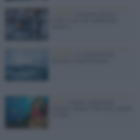
L'allarme /
Artropodi tropicali a
rischio a causa del cambiamento
climatico
Lo studio /
Lo scoglimento dei
ghiacciai è sempre più grave
Il caso /
Allarme cambiamento
climatico: almeno 3.500 specie animali
a rischio