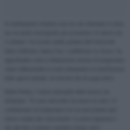
Il cambiamento climatico non sta solo alterando il clima,
ma sta anche stravolgendo gli ecosistemi e le specie che
vi abitano. Un recente studio guidato dall’Università
Nature
della California, Santa Cruz, e pubblicato su
, ha
approfondito come le fluttuazioni estreme di temperatura
stiano influenzando in modo drammatico la distribuzione
delle specie animali, sia terrestri che di acqua dolce.
Malin Pinsky, l’autore principale della ricerca, ha
dichiarato: “È come mescolare un mazzo di carte e il
cambiamento di temperatura ora sta mescolando quel
mazzo sempre più velocemente. La preoccupazione è
che alla fine si inizino a perdere alcune carte”.