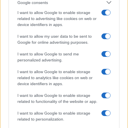
Google consents
I want to allow Google to enable storage
related to advertising like cookies on web or
device identifiers in apps.
Syndication
Culture
I want to allow my user data to be sent to
Google for online advertising purposes.
Salute
Globalist
I want to allow Google to send me
Megachip
Globalscience
personalized advertising.
GiULia
Globalsport
I want to allow Google to enable storage
related to analytics like cookies on web or
Prima Pagina
device identifiers in apps.
I want to allow Google to enable storage
related to functionality of the website or app.
Giornale dello
Facebook
Spettacolo
I want to allow Google to enable storage
Twitter
related to personalization.
Wondernet