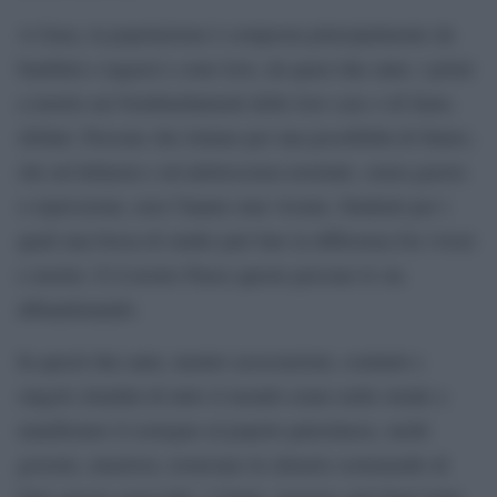
A Gaza, la popolazione è composta principalmente da
bambini e ragazzi e sono loro, da quasi due anni, i primi
a morire nei bombardamenti delle loro case o di fame,
sfollati. Persone che lottano per una possibilità di futuro,
che un’infanzia e un’adolescenza normale, senza guerra
o repressione, non l’hanno mai vissuta. Studenti per i
quali una borsa di studio può fare la differenza fra vivere
e morire. E il nostro Paese queste persone le sta
abbandonando.
In questi due anni, mentre associazioni, comitati e
singoli cittadini di tutto il mondo erano nelle strade a
manifestare il sostegno al popolo palestinese, molti
governi, omertosi, restavano in silenzio sostenendo di