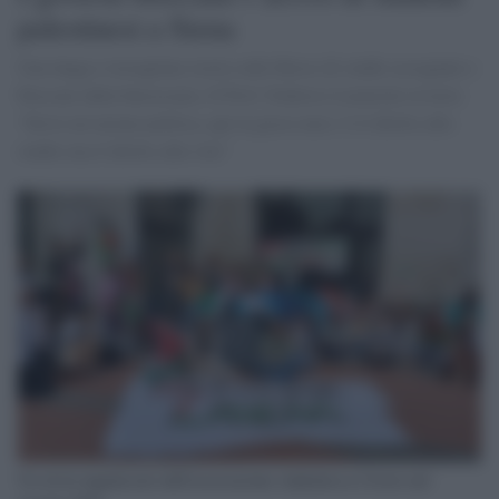
palestinesi a Siena
Una lunga e travagliata storia sulle Borse di studio assegnate e
bloccate dalla burocrazia. Il Prof. Federico Lenzerini avverte:
“Serve un’azione politica, qui in gioco non c’è il diritto allo
studio ma il diritto alla vita”
Un sit-in organizzato dall'associazione studentesca Cravos nel