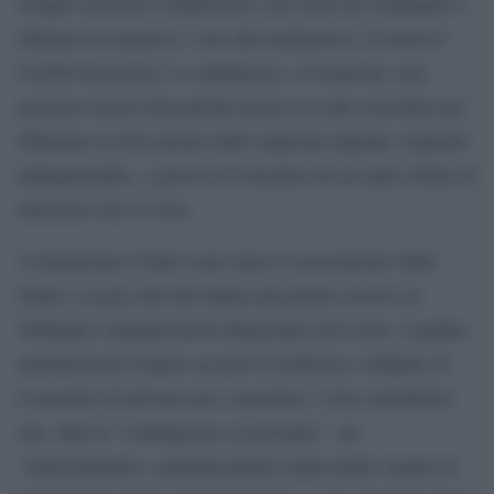
sempre mostrato collaborativo, per mesi ha continuato a
rifiutare di emettere i visti alle studentesse. Il motivo?
Cavilli burocratici: le studentesse, ovviamente, non
possono recarsi fisicamente presso la sede consolare per
effettuare la rilevazione delle impronte digitali, requisito
indispensabile, e perciò il Consolato da un anno rifiuta di
rilasciare loro il visto.
A denunciare il fatto sono state le associazioni Yalla
Study e Legal Aid che hanno presentato ricorso al
Tribunale Amministrativo Regionale del Lazio. I giudici
amministrativi hanno accolto la richiesta e ordinato al
Consolato di attivarsi per concedere i visti considerato
che, data la “contingenza eccezionale”, sia
“materialmente e giuridicamente impossibile seguire le