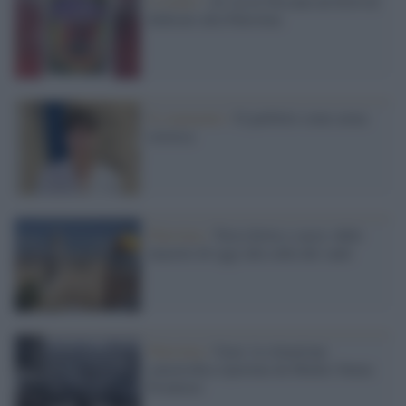
L'evento /
Al via in Toscana un festival
dedicato alla Palestina
Il commento /
Il patibolo come arma
retorica
Palestina /
Terra ferita e sacra: dalle
macerie di oggi alla culla dei santi
Palestina /
Gaza: la situazione
catastrofica riportata da Medici Senza
Frontiere