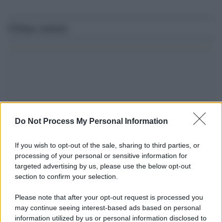
Ultime notizie
Do Not Process My Personal Information
If you wish to opt-out of the sale, sharing to third parties, or
processing of your personal or sensitive information for
targeted advertising by us, please use the below opt-out
Il ricordo /
Le radici di Francesco
section to confirm your selection.
Una domenica di settembre con Guccini nella sua casa a Pàvana,
Please note that after your opt-out request is processed you
tra ricordi del premio Tenco, la gara di disegni con Andrea
may continue seeing interest-based ads based on personal
Pazienza sulle tovaglie di carta, il rapporto con i fan che
information utilized by us or personal information disclosed to