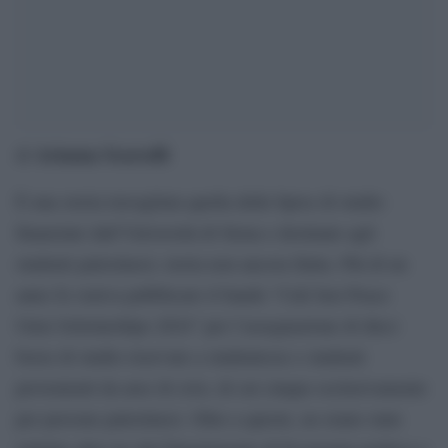
Arianna Scarselli
di
È una storia travagliata quella delle bprse di studio
finanziate dall’Università di Siena e destinate agli
studenti palestinesi; storia non ancora finita. Più di un
anno fa veniva pubblicato il bando “Call Just Peace
Unisi Scholarships 2024” per l’assegnazione di dieci
borse di studio riservate a studentesse e studenti
provenienti da aree di crisi, di cui cinque esclusivamente
per persone palestinesi. Oltre a queste, ne erano state