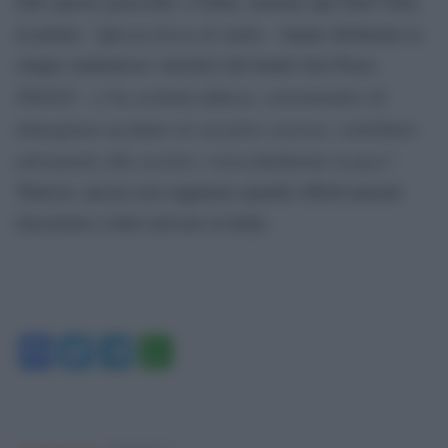
fatto questo genocidio. L’Italia, insieme agli Stati Uniti,
Questa borsa di studio
in primis. “
– hanno dichiarato le
cinque studentesse vincitrici del bando Just Peace
ci ha restituito fiducia, consentendoci di
2024/25 –
immaginare un futuro in cui poter crescere, contribuire
attivamente alla società e vivere finalmente in pace
“.
Tuttavia, ancora non sappiamo quando effettivamente
riusciremo a farle arrivare in Italia.
Facebook
Twitter
Telegram
WhatsApp