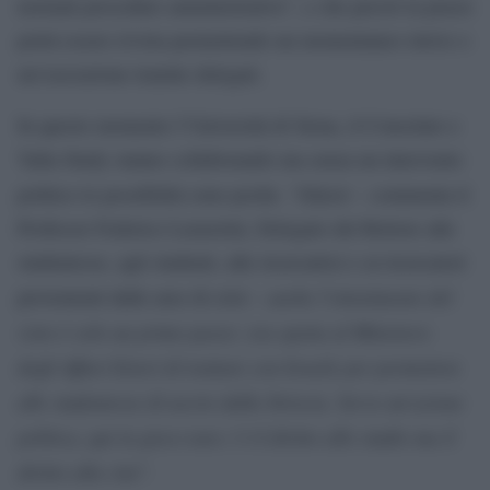
normali procedure amministrative”, e che perciò la prassi
potrà essere rivista permettendo un momentaneo rinvio o
un’esecuzione tramite delegati.
In questo momento l’Università di Siena, il Consolato e
Yalla Study stanno collaborando ma senza un intervento
Difatti
politico le possibilità sono poche. “
– commenta il
Professor Federico Lenzerini, Delegato del Rettore alle
studentesse, agli studenti, alle ricercatrici e ai ricercatori
anche l’ottenimento del
provenienti dalle aree di crisi –
visto è solo un primo passo: ora spetta al Ministero
degli Affari Esteri di trattare con Israele per permettere
alle studentesse di uscire dalla Striscia. Serve un
’
azione
politica, qui in gioco non c’è il diritto allo studio ma il
diritto alla vita
”.