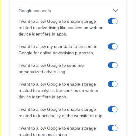
Google consents
I want to allow Google to enable storage
related to advertising like cookies on web or
device identifiers in apps.
Syndication
Culture
I want to allow my user data to be sent to
Google for online advertising purposes.
Salute
Globalist
I want to allow Google to send me
Megachip
Globalscience
personalized advertising.
GiULia
Globalsport
I want to allow Google to enable storage
related to analytics like cookies on web or
Prima Pagina
device identifiers in apps.
I want to allow Google to enable storage
related to functionality of the website or app.
Giornale dello
Facebook
Spettacolo
I want to allow Google to enable storage
Twitter
related to personalization.