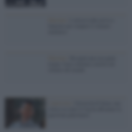
Palestina /
L’artista Laika arriva a
Sanremo per rompere il silenzio
mediatico
Palestina /
Ma quale pace,ma quale
tregua: Gaza continua a morire nel
silenzio del mondo
L'intervista /
Università di Siena: una
critica su come il Cug ha affrontato la
questione palestinese