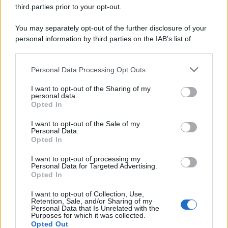
continuano a cercarlo e la bellezza delle montagne e dei gatti.
third parties prior to your opt-out.
L'album /
"Timeless", il nuovo album postumo di Prince
You may separately opt-out of the further disclosure of your
racconta quattro decenni di creatività
personal information by third parties on the IAB’s list of
downstream participants.
Personal Data Processing Opt Outs
This information may also be disclosed by us to third parties
on the IAB’s List of Downstream Participants that may further
L'inaugurazione /
Cuneo inaugura Esseci: il nuovo polo
I want to opt-out of the Sharing of my
disclose it to other third parties.
culturale nell’ex ospedale di Santa Croce
personal data.
Opted In
Please note that this website/app uses one or more Google
services and may gather and store information including but
I want to opt-out of the Sale of my
Personal Data.
not limited to your visit or usage behaviour. You may click to
Opted In
grant or deny consent to Google and its third-party tags to
Musica /
Love Sensation, il primo duetto di Madonna e Kylie
use your data for below specified purposes in below Google
Minogue
I want to opt-out of processing my
consent section.
Personal Data for Targeted Advertising.
Opted In
I want to opt-out of Collection, Use,
Retention, Sale, and/or Sharing of my
Personal Data that Is Unrelated with the
Purposes for which it was collected.
Opted Out