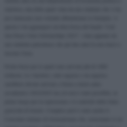
istituite altre tre dal Dipartimento di Economia politica e
statistica, una delle quali vinta da uno studente che vi ha
poi rinunciato non volendo abbandonare la famiglia. A
queste è da aggiungere un’altra borsa del bando “Call
Just Peace Unisi Scholarships 2023”, vinta appunto da
uno studente palestinese che già due anni fa non riuscì a
lasciare Gaza.
Poche borse per le quali sono arrivate più di 1000
richieste. Le vincitrici, sette ragazze e un ragazzo,
sarebbero dovute arrivare a Siena a inizio anno
accademico 2024/2025 ma ciò non è stato possibile, in
primo luogo per la repressione e il controllo dello Stato
genocida di Israele. Complice però è stato anche il
Consolato italiano di Gerusalemme che, nonostante si sia