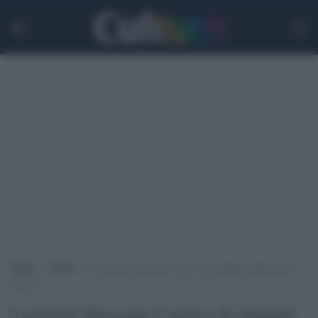
Home
>
Atenei
>
I governi bloccano l’arrivo di studenti palestinesi a
Siena
I governi bloccano l’arrivo di studenti