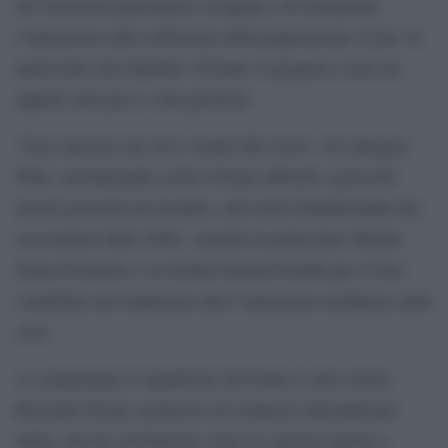
nel Territorio palestinese occupato e di richiamare
l’attenzione sulle sofferenze della popolazione civile, in
particolare dei bambini. Il brano si propone come un
appello alla pace e alla giustizia.
“Una canzone che mi è venuta dal cuore”, ha spiegato
Pelù, sottolineando come il brano affronti i genocidi
ancora presenti nel mondo e del ruolo fondamentale dei
soccorritori delle ONG, citando in particolare Medici
Senza Frontiere e la Global Sumud Flotilla per il loro
contributo nel mantenere alta l’attenzione mediatica sulla
crisi.
A commentare il significato del brano è stato anche
Riccardo Noury, portavoce di Amnesty International
Italia, che ha sottolineato come la canzone sproni a