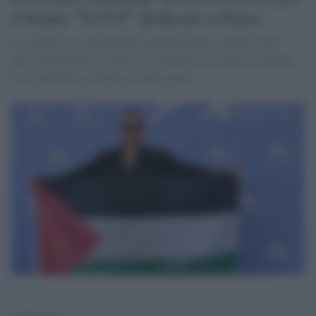
il brano “S.O.S” dedicato a Gaza
La canzone, resa disponibile gratuitamente a ottobre 2025,
nasce dall'urgenza di dare voce, attraverso la musica, a quanto
sta accadendo nel Territorio palestinese