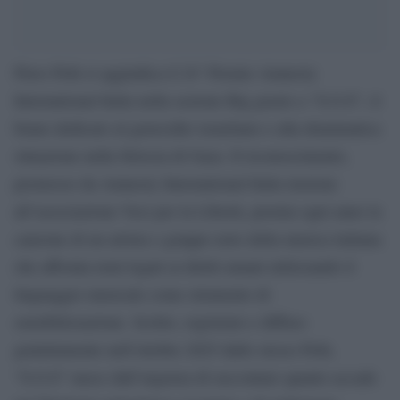
Piero Pelù si aggiudica il 24° Premio Amnesty
International Italia nella sezione Big grazie a “S.O.S”, il
brano dedicato al genocidio israeliano e alla drammatica
situazione nella Striscia di Gaza. Il riconoscimento,
promosso da Amnesty International Italia insieme
all’associazione Voci per la Libertà, premia ogni anno la
canzone di un artista o gruppo noto della musica italiana
che affronta temi legati ai diritti umani utilizzando il
linguaggio musicale come strumento di
sensibilizzazione. Scritto, registrato e diffuso
gratuitamente nell’ottobre 2025 dallo stesso Pelù,
“S.O.S” nasce dall’urgenza di raccontare quanto accade