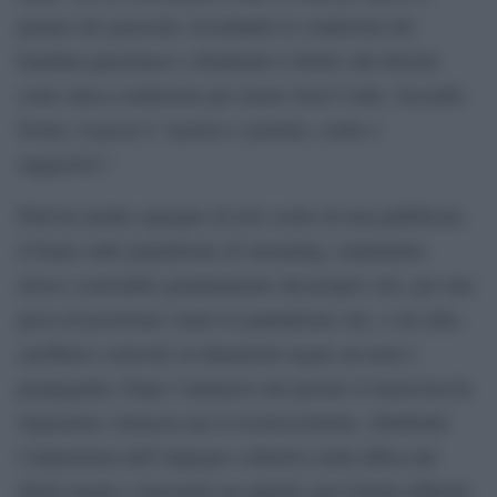
parlare dei genocidi, ricordando le condizioni dei
bambini palestinesi e ribadendo il diritto alla felicità
come unica condizione per tenere fuori l’odio. Secondo
Noury, il pezzo è “poetico e potente, crudo e
suggestivo”.
Pelù ha inoltre spiegato di aver scelto di non pubblicare
il brano sulle piattaforme di streaming, rendendolo
invece scaricabile gratuitamente dal proprio sito, per una
presa di posizione contro le piattaforme che, a suo dire,
sarebbero coinvolte in dinamiche legate ad armi e
propaganda. Dopo l’annuncio del premio il musicista ha
ringraziato Amnesty per il riconoscimento, ribadendo
l’importanza dell’impegno collettivo nella difesa dei
diritti umani e lanciando un appello agli italiani affinché