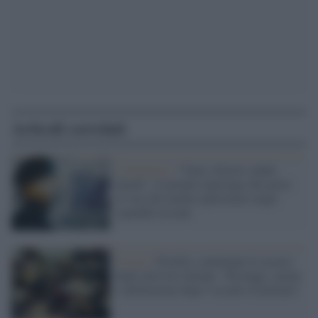
Articoli correlati
L'iniziativa /
“Gaza: doctors under
attack”, il potente reportage che porta
le voci dei medici palestinesi negli
ospedali toscani
Il caso /
Flotilla, continuano le accuse
degli attivisti italiani: “Pestaggi, catene
e umiliazioni dopo l’assalto israeliano”