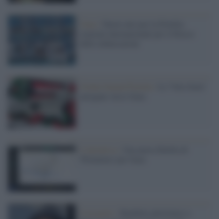
Gaza /
Nuovo atto per la Flotilla:
reazioni internazionali per il blocco
delle imbarcazioni
Global Sumud Flotilla /
Le 'Vele d'arte'
navigano verso Gaza
L'iniziativa /
Una nuova flotilla di
'Primavera' per Gaza
Il progetto /
Bambini palestinesi a