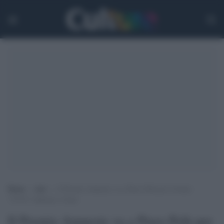
Home
>
Arti
>
Il Premio Amnesty va a Piero Pelù per il brano
“S.O.S” dedicato a Gaza
Il Premio Amnesty va a Piero Pelù per