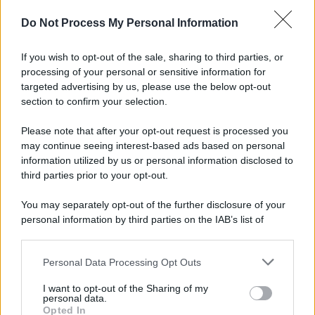
Do Not Process My Personal Information
If you wish to opt-out of the sale, sharing to third parties, or
processing of your personal or sensitive information for
targeted advertising by us, please use the below opt-out
Università di Siena /
Il Palazzo del Rettorato apre le porte:
section to confirm your selection.
appuntamento per il 16 agosto
Please note that after your opt-out request is processed you
In occasione del Palio di Siena l'Ateneo offrirà delle visite guidate
may continue seeing interest-based ads based on personal
gratuite. Sarano aperte al pubblico l’Aula Magna storica, la Sala
information utilized by us or personal information disclosed to
Consiliare e l’Aula Magna.
third parties prior to your opt-out.
Tendenze /
Sale il numero degli acquisti online in Europa e
You may separately opt-out of the further disclosure of your
aumentano le vendite di articoli second hand
personal information by third parties on the IAB’s list of
downstream participants.
Personal Data Processing Opt Outs
This information may also be disclosed by us to third parties
on the IAB’s List of Downstream Participants that may further
Il caso /
Trump ha quasi esaurito l'arsenale Usa, ma il
I want to opt-out of the Sharing of my
disclose it to other third parties.
tycoon smentisce
personal data.
Opted In