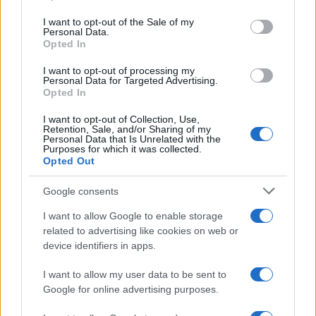
Please note that this website/app uses one or more Google
services and may gather and store information including but
I want to opt-out of the Sale of my
Personal Data.
not limited to your visit or usage behaviour. You may click to
Opted In
grant or deny consent to Google and its third-party tags to
La banca /
Caso Mps: i pm milanesi ora vogliono vederci
use your data for below specified purposes in below Google
chiaro sulle “chat” tra un dirigente del Mef e alcuni ministri
I want to opt-out of processing my
consent section.
Personal Data for Targeted Advertising.
Opted In
I want to opt-out of Collection, Use,
Retention, Sale, and/or Sharing of my
Personal Data that Is Unrelated with the
Purposes for which it was collected.
Opted Out
Google consents
I want to allow Google to enable storage
related to advertising like cookies on web or
device identifiers in apps.
Syndication
Culture
I want to allow my user data to be sent to
Google for online advertising purposes.
Salute
Globalist