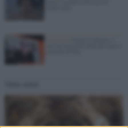
Roma: l’iniziativa 'cerca casa' di
Andrea Satta
L'intervista /
Francesca Albanese: il
nero velo dei grandi media che oscura il
genocidio di Gaza
Ultime notizie