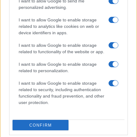
I want to allow Google to send me
Megachip
Globalscience
personalized advertising.
GiULia
Globalsport
I want to allow Google to enable storage
related to analytics like cookies on web or
Prima Pagina
device identifiers in apps.
I want to allow Google to enable storage
related to functionality of the website or app.
Giornale dello
Facebook
Spettacolo
I want to allow Google to enable storage
Twitter
related to personalization.
Wondernet
Cookie Policy
I want to allow Google to enable storage
Giuliana Sgrena
related to security, including authentication
Chi siamo
functionality and fraud prevention, and other
user protection.
Preferenze Privacy
CONFIRM