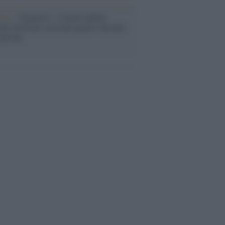
bum /
"Timeless", il nuovo album
mo di Prince racconta quattro decenni
eatività