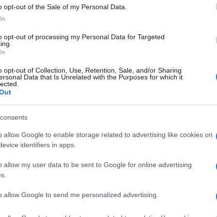
dicata all’Eurovision Song Contest.
o opt-out of the Sale of my Personal Data.
In
e una serata speciale durante la quale gli artisti
to opt-out of processing my Personal Data for Targeted
tivo di conquistare il posto per la competizione
ing.
In
nce, il pubblico da casa e la sala stampa
o opt-out of Collection, Use, Retention, Sale, and/or Sharing
antante e il brano destinati a rappresentare
ersonal Data that Is Unrelated with the Purposes for which it
lected.
Out
Ulti
si, si tratterebbe di una vera e propria
consents
 del Festival non coinciderebbe necessariamente
o allow Google to enable storage related to advertising like cookies on
ovision Song Contest. Dietro questa possibile
evice identifiers in apps.
i case discografiche, che avrebbero manifestato
o allow my user data to be sent to Google for online advertising
s.
esentante italiano attraverso un meccanismo
o negli ultimi anni.
to allow Google to send me personalized advertising.
 inoltre pronte a schierare i propri artisti di