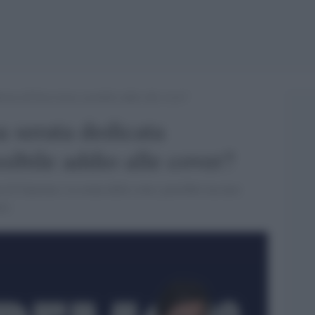
cata all’Eurovision: possibile addio alle cover?
 serata dedicata
sibile addio alle cover?
l di Sanremo, la serata delle cover, potrebbe lasciare
re.