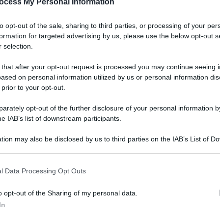
ocess My Personal Information
to opt-out of the sale, sharing to third parties, or processing of your per
formation for targeted advertising by us, please use the below opt-out s
 selection.
 that after your opt-out request is processed you may continue seeing i
ased on personal information utilized by us or personal information dis
 prior to your opt-out.
rately opt-out of the further disclosure of your personal information by
he IAB’s list of downstream participants.
tion may also be disclosed by us to third parties on the IAB’s List of 
Stefano De Martino, indicato come futuro
 that may further disclose it to other third parties.
o al 2027, starebbe lavorando a una revisione
 that this website/app uses one or more Google services and may gath
l Data Processing Opt Outs
including but not limited to your visit or usage behaviour. You may click 
e, con l’obiettivo di introdurre importanti
 to Google and its third-party tags to use your data for below specifi
o opt-out of the Sharing of my personal data.
Tra le ipotesi più rilevanti c’è quella che
ogle consent section.
In
ver, che potrebbe essere eliminata per fare spazio