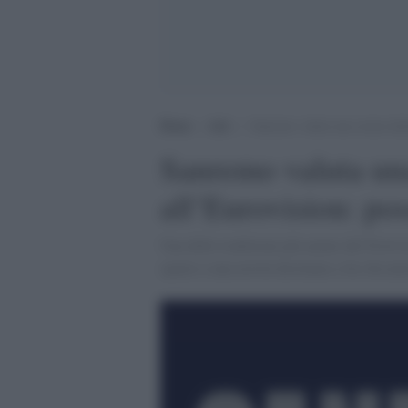
Home
>
Arti
>
Sanremo valuta una serata dedi
Sanremo valuta una
all’Eurovision: pos
Una delle tradizioni più amate del Festiva
spazio a una novità destinata a far discute