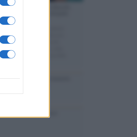
nalismo /
Addio a Stefano Marcelli,
na della Rai di Firenze e dirigente
Usigrai
 stesso giorno perdiamo due pilastri
orgoglio democratico ed antifascista:
esco Guccini e Stefano Marcelli.
unati dall’impegno politico, dalla
ne, dal rifiuto di qualunque possibile
romesso.
ta /
L'8 agosto, quando la memoria
bbe insegnarci qualcosa
cordo /
Le radici di Francesco