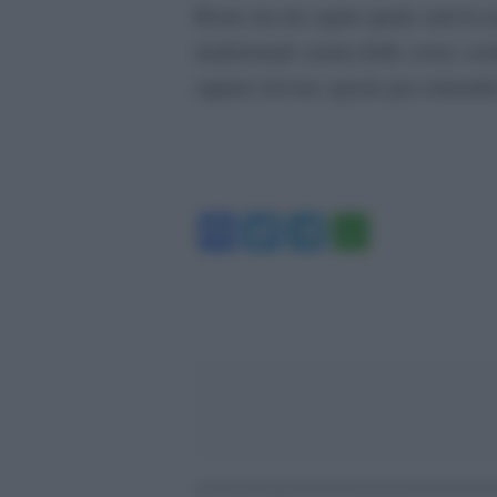
Resta ora da capire quale sarà la 
tradizionale serata delle cover, sos
oppure trovare spazio per entrambe?
Facebook
Twitter
Telegram
WhatsA