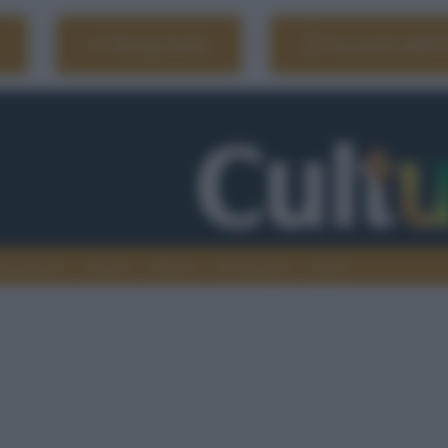
Naviga il sito
Vai al sito dell'
ionamenti
Atenei
Media
Tecnologia
Sport