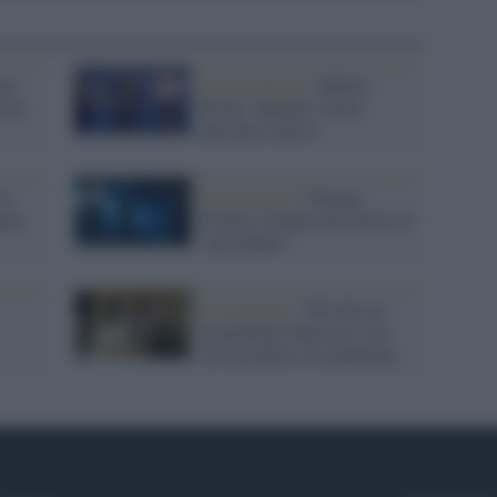
ia
Il personaggio /
Effetto
 non
Pitony. Quando il feed
anticipa il palco
la
Il messaggio /
Dargen
ente
D'amico manda una lettera al
"presidente"
Il commento /
Più che un
programma Sanremo è un
vero prodotto di marketing