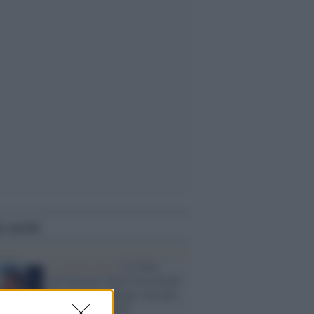
i anche
La riflessione /
La Noia
all’Ariston. Non è un ritorno
di Angelina Mango, ma uno
sbadiglio digitale