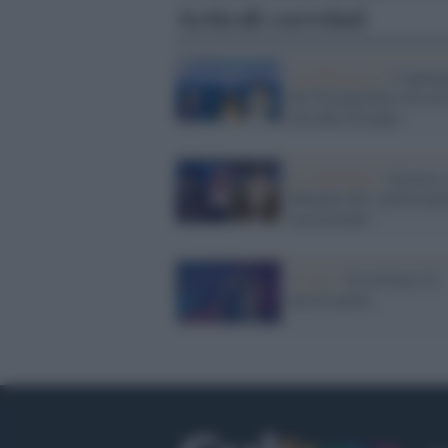
Articoli correlati
La riflessione /
L’apolog
del Neomelodico di cui
avevamo bisogno
Il commento /
Ariston, 
dittatura del "politicam
rassicurante"
Il caso /
Se un bacio fa
ancora paura