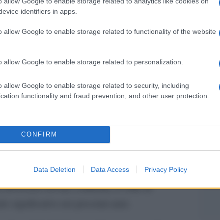
o allow Google to enable storage related to analytics like cookies on
Gior
evice identifiers in apps.
tà emerse nella composizione del cast di
colon
nti della musica italiana, infatti, avrebbero
dell'
o allow Google to enable storage related to functionality of the website
val perché poco convinti dell’impostazione
Nello
dell’
o allow Google to enable storage related to personalization.
Franc
Accom
n sarebbe comunque l’unica novità attualmente
o allow Google to enable storage related to security, including
passio
cation functionality and fraud prevention, and other user protection.
comp
a delle questioni considerate più urgenti e
edizioni del Festival.
La da
dovre
CONFIRM
fficiali sul futuro regolamento del Festival.
ebbe già lavorando a un progetto che guarda
Data Deletion
Data Access
Privacy Policy
s, con l’obiettivo di rinnovare ulteriormente la
Il ri
 dovessero trovare conferma, il volto di
 significativo nei prossimi anni.