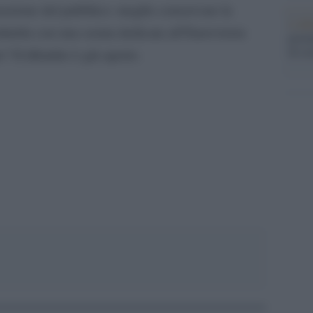
reazione del pubblico: meglio conservare la
L'al
tituirla con una serata dedicata all’Eurovision
postu
di cr
 Il dibattito è già aperto.
pp