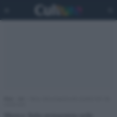
Home
>
Arti
>
Musica: Italia protagonista nelle classifiche 2025, Olly
al primo posto
Musica: Italia protagonista nelle