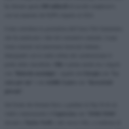
100 miliardi
ha sfiorato quota
di ascolti complessivi,
5,3%
con un aumento del
rispetto al 2024.
Come sottolinea la giornalista dell’Ansa Titti Santamato,
che ha analizzato i dati del consuntivo annuale, il pop
torna centrale nel panorama musicale italiano,
dialogando con le radici urban che caratterizzano il
Olly
podio delle classifiche.
è primo anche tra i singoli
Balorda nostalgia
Giorgia
La
con “
”, seguito da
con “
cura per me
Achille Lauro
Incoscienti
” e da
con “
giovani
”.
Sul fronte dei formati fisici, a guidare la Top 20 di cd,
Caparezza
Orbit Orbit
vinili e musicassette è
con “
”,
Taylor Swift
davanti a
e allo stesso Olly, a conferma di