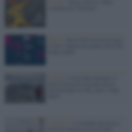
L'evento /
Torna il festival “Dallo
sciamano allo showman”
Musica /
Torna il Pif, un festival unico
in tutta l’Irpinia che guarda al di là dei
propri confini
In quota /
I suoni delle Dolomiti, il
festival che porta la grande musica
internazionale tra vette, prati e rifugi
alpini
L'omaggio /
A settembre una nuova e
preziosa antologia di Lucio Dalla