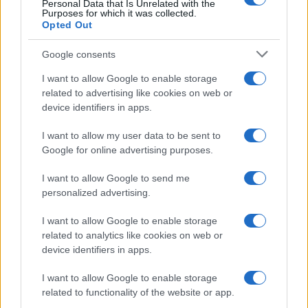
Personal Data that Is Unrelated with the
Purposes for which it was collected.
Opted Out
Google consents
I want to allow Google to enable storage
related to advertising like cookies on web or
device identifiers in apps.
Syndication
Culture
I want to allow my user data to be sent to
Google for online advertising purposes.
Salute
Globalist
I want to allow Google to send me
Megachip
Globalscience
personalized advertising.
GiULia
Globalsport
I want to allow Google to enable storage
related to analytics like cookies on web or
Prima Pagina
device identifiers in apps.
I want to allow Google to enable storage
related to functionality of the website or app.
Giornale dello
Facebook