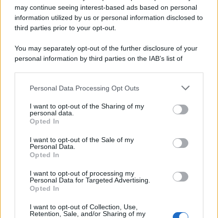
may continue seeing interest-based ads based on personal
L’oro olimpico nei 200 metri a Roma 1960 aveva 87 anni. È morto
information utilized by us or personal information disclosed to
in una clinica torinese dopo un periodo di malattia.
third parties prior to your opt-out.
Motociclismo /
Raúl Fernández vince il Gp di Gran
You may separately opt-out of the further disclosure of your
Bretagna davanti a Martin e Bezzecchi
personal information by third parties on the IAB’s list of
downstream participants.
Personal Data Processing Opt Outs
This information may also be disclosed by us to third parties
on the IAB’s List of Downstream Participants that may further
Il libro /
La letteratura che racconta l’estate
I want to opt-out of the Sharing of my
disclose it to other third parties.
personal data.
Opted In
Please note that this website/app uses one or more Google
services and may gather and store information including but
I want to opt-out of the Sale of my
Personal Data.
not limited to your visit or usage behaviour. You may click to
Opted In
grant or deny consent to Google and its third-party tags to
L’evento /
Premio Dessì 2026, Villacidro si accende di
use your data for below specified purposes in below Google
cultura
I want to opt-out of processing my
consent section.
Personal Data for Targeted Advertising.
Opted In
I want to opt-out of Collection, Use,
Retention, Sale, and/or Sharing of my