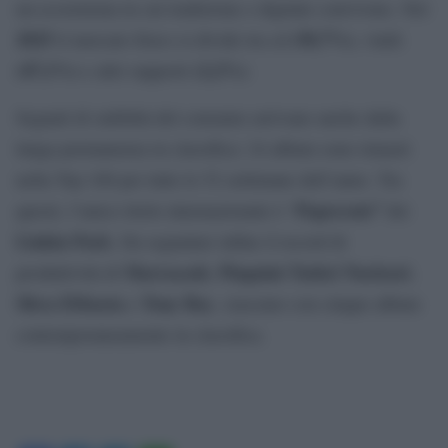
un ecosistema in cui tradizione e digitale convivono. Nel
2025
(50,7%)
il mercato fisico si divide tra cd
, vinili
(47,1%)
(2,2%)
e altri supporti
.
Segnali di stabilità del consumo arrivano anche dalla
lunga permanenza in classifica: 24 album sono rimasti
nella Top 100 per tutte le 52 settimane dell’anno. Tra
Papercuts”
questi, l’unico titolo internazionale è “
dei
Linkin Park
. Da segnalare infine il record di
Marracash
Pinguini Tattici Nucleari
produttività di
,
,
Sfera Ebbasta
Tony Boy
e
, ciascuno con cinque album
contemporaneamente in classifica.