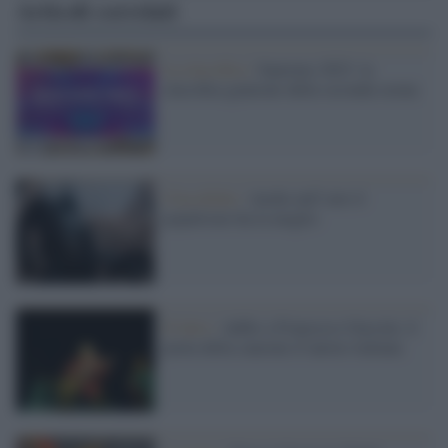
Articoli correlati
La classifica /
Sanremo 2023: la
classifica generale della seconda serata
Classifiche /
Anche nell’arte il
populismo ha la meglio
Il lutto /
Addio a Francesco Guccini, il
poeta della canzone d’autore italiana