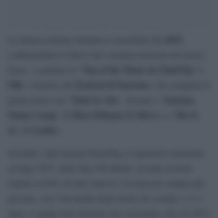
2025
La musica italiana domina le classifiche del
,
confermandosi il fulcro dei consumi musicali nel nostro
Top of the Music by Fimi/Niq
Paese. A guidare la “
” è
Olly
Festival di Sanremo
, vincitore del
, che conquista il
Tutta la vita
Santana
primo posto con “
”, davanti a “
Money Gang
Sfera Ebbasta & Shiva
Dio lo
” di
e a “
sa
Geolier
” di
.
Secondo i dati annuali Fimi/Niq, il repertorio nazionale
occupa l’85% della Top 100 album, in netta crescita
rispetto al 69% di dieci anni fa. Un mercato sempre più
giovane, con l’età media degli artisti che scende a 31,3
anni, e sempre più orientato allo streaming, che nel 2025