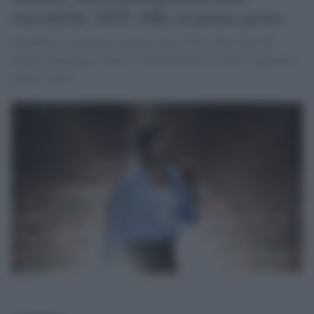
classifiche 2025, Olly al primo posto
Fimi/Niq: il repertorio italiano vale l’85% della Top 100
album. Streaming vicino ai 100 miliardi di ascolti, Caparezza
guida i vinili