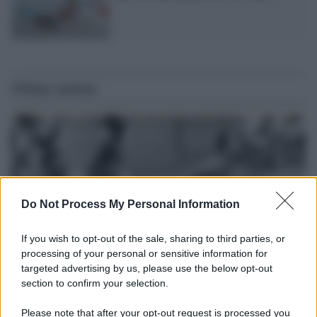
Ultime notizie
Do Not Process My Personal Information
If you wish to opt-out of the sale, sharing to third parties, or
processing of your personal or sensitive information for
targeted advertising by us, please use the below opt-out
section to confirm your selection.
Il lutto /
Addio a Livio Berruti, leggenda dello sprint
italiano
Please note that after your opt-out request is processed you