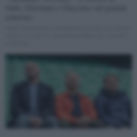
Aldo, Giovanni e Giacomo sul grande
schermo
Sophie Chiarello firma il documentario che ripercorre infanzia,
carriera e crisi del trio; distribuzione Medusa dal 4 dicembre
in 400 copie.