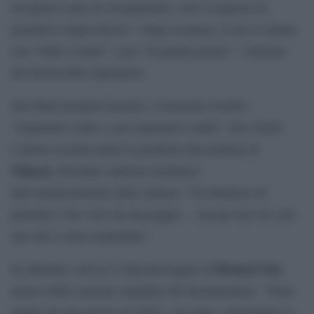
un’ipotesi reale di scioglimento, solo l’esigenza di
prenderci tempi diversi”. Dopo la pausa, il trio è tornato
con “Odio l’estate” e poi “Il grande giorno”, vincitore
del David dello Spettatore.
Sui futuri progetti insieme, il massimo riserbo:
“Aspettatevi tutto e non aspettatevi nulla”, dice Storti.
L’attore ricorda anche la parabola discendente di
Tafazzi
, diventato simbolo mediatico
dell’autolesionismo della sinistra: “Un direttore di
giornale ci ha visto un messaggio… ma per noi era solo
uno che si dava martellate”.
Brunori Sas
In chiusura, arriva il videomessaggio di
,
autore della canzone originale del documentario. “Sono
partito da una poesia di Aldo”, racconta, scherzando su