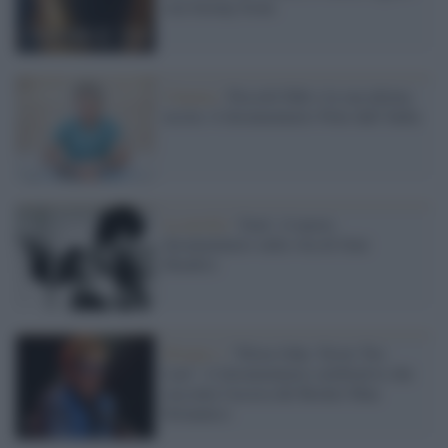
con Jeremy Irons
Cinema /
Niccolò Fabi e la sua ultima
uscita: il documentario Note dall’India
La novità /
'Jimi': il nuovo
documentario sulla vita di Jimi
Hendrix
Disney+ /
"Elton John: Never Too
Late", il documentario celebrativo che
racconta l'ascesa del Rocket Man
britannico