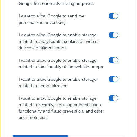
Google for online advertising purposes.
Salute
Globalist
I want to allow Google to send me
Megachip
Globalscience
personalized advertising.
GiULia
Globalsport
I want to allow Google to enable storage
related to analytics like cookies on web or
Prima Pagina
device identifiers in apps.
I want to allow Google to enable storage
related to functionality of the website or app.
Giornale dello
Facebook
Spettacolo
I want to allow Google to enable storage
Twitter
related to personalization.
Wondernet
Cookie Policy
I want to allow Google to enable storage
Giuliana Sgrena
related to security, including authentication
Chi siamo
functionality and fraud prevention, and other
user protection.
Preferenze Privacy