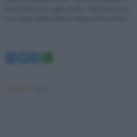
una possibile nuova coppia creativa: “Potremmo essere i
nuovi Mogol–Battisti, Battisti–Panella o Dalla–Roversi”.
Facebook
Twitter
Telegram
WhatsApp
Argomenti:
Cinema