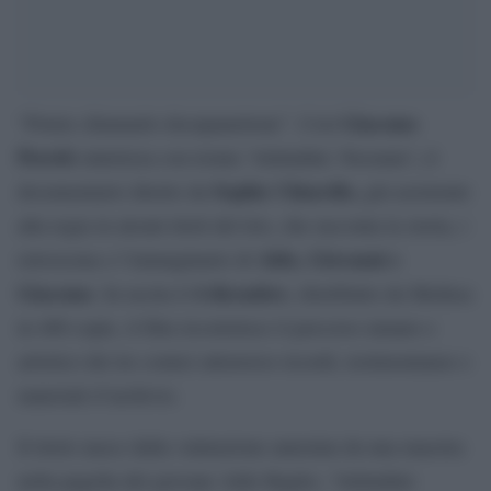
Giacomo
“Potete chiamarlo docupanettone”. Così
Poretti
,
sintetizza con ironia “Attitudini: Nessuna”
il
Sophie Chiarello,
documentario diretto da
già assistente
alla regia in alcuni titoli del trio, che racconta la storia, i
Aldo, Giovanni e
retroscena e l’immaginario di
Giacomo
4 dicembre
. In uscita il
, distribuito da Medusa
in 400 copie, il film ricostruisce il percorso umano e
artistico dei tre comici attraverso ricordi, testimonianze e
materiali d’archivio.
Il titolo nasce dalla valutazione annotata da una maestra
nella pagella del giovane Aldo Baglio, “Attitudini: