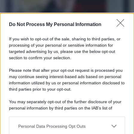
Do Not Process My Personal Information
If you wish to opt-out of the sale, sharing to third parties, or
processing of your personal or sensitive information for
targeted advertising by us, please use the below opt-out
Il ricordo /
Le radici di Francesco
section to confirm your selection.
Una domenica di settembre con Guccini nella sua casa a Pàvana,
Please note that after your opt-out request is processed you
tra ricordi del premio Tenco, la gara di disegni con Andrea
may continue seeing interest-based ads based on personal
Pazienza sulle tovaglie di carta, il rapporto con i fan che
information utilized by us or personal information disclosed to
continuano a cercarlo e la bellezza delle montagne e dei gatti.
third parties prior to your opt-out.
L'album /
"Timeless", il nuovo album postumo di Prince
You may separately opt-out of the further disclosure of your
racconta quattro decenni di creatività
personal information by third parties on the IAB’s list of
downstream participants.
Personal Data Processing Opt Outs
This information may also be disclosed by us to third parties
on the IAB’s List of Downstream Participants that may further