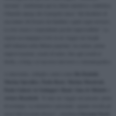
nessuna”, trasformata qui in chiave narrativa e simbolica.
Chiarello spiega che il progetto nasce “dal desiderio di
raccontare chi fossero da bambini e quali sogni avessero.
La loro storia è sorprendente perché imprevedibile”. La
regista accompagna il trio in un viaggio nei luoghi
dell’infanzia nella Milano popolare: tra oratori, prime
improvvisazioni, scuole di teatro, fino agli esordi al
Derby, a Zelig e al successo televisivo e cinematografico.
Ida Kuniaki
A intervenire, colleghi e amici come
,
Marina Spreafico
Paolo Rossi
Marina Massironi
,
,
,
Paola Galassi
la Gialappa’s Band
Gino & Michele
,
,
e
Arturo Brachetti
. “È stato un viaggio nel passato, pieno
di nostalgia. La memoria è personale: ognuno ricorda gli
Giovanni Storti
stessi fatti in modo diverso”, sottolinea
.