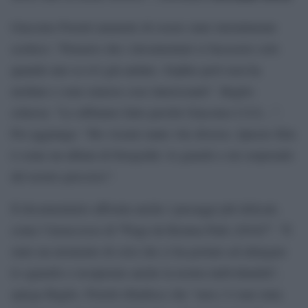
Giacomo Poretti ammette di essere stato inizialmente
scettico: “Pensavo che i documentari si facessero solo
quando uno se n’è già andato. Sophie però non ha
mollato e sono emerse cose interessanti”. Baglio
scherza: “Lo abbiamo fatto perché Giacomo è lì lì…”.
Poi aggiunge: “Ho vissuto tante vite diverse. Questo film
è come un album di fotografie: lo guardo e mi sorprendo
del nostro percorso”.
Il documentario affronta anche i passaggi più delicati,
“
”
come l’insuccesso di
Fuga da Reuma Park (2016)
. “È
stato un momento di crisi che ci ha portato ad allargare
lo sguardo e recuperare anche la nostra individualità”,
spiega Baglio. Poretti ribadisce che “non c’è mai stata