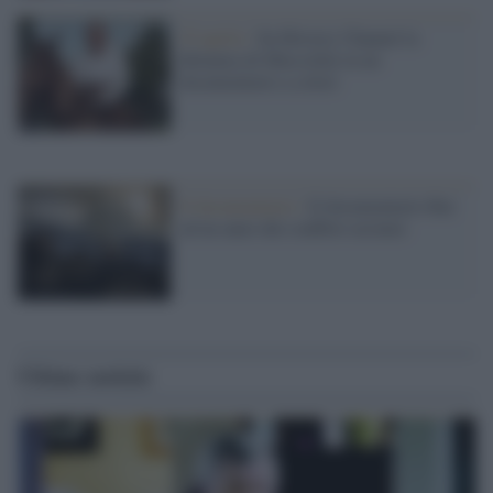
25 aprile /
Su History Channel la
dittatura di Mussolini in un
documentario a colori
Il documentario /
Il documentario Rai
ad un anno dal conflitto ucraino
Ultime notizie