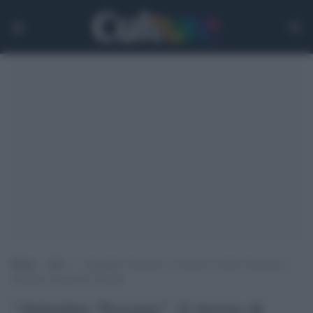
Home
>
Arti
>
“Attitudini: Nessuna”: il ritorno di Aldo, Giovanni e
Giacomo sul grande schermo
"Attitudini: Nessuna”: il ritorno di