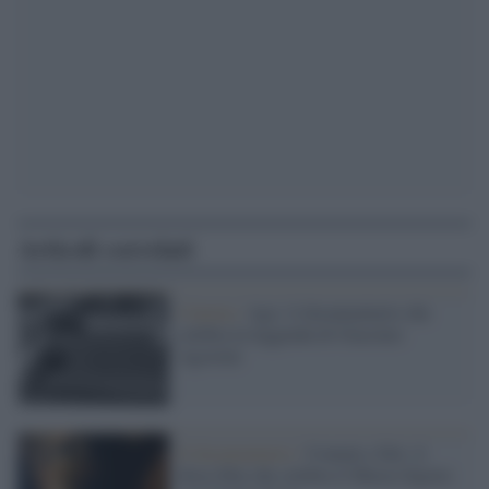
Articoli correlati
Cinema /
Ago: il documentario che
celebra la leggenda di Giacomo
Agostini
Il documentario /
Uomini e Dei: il
docu-film che celebra il Museo Egizio