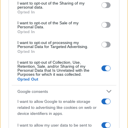
L'inaugurazione /
Cuneo inaugura Esseci: il nuovo polo
I want to opt-out of the Sharing of my
disclose it to other third parties.
culturale nell’ex ospedale di Santa Croce
personal data.
Opted In
Please note that this website/app uses one or more Google
services and may gather and store information including but
I want to opt-out of the Sale of my
Personal Data.
not limited to your visit or usage behaviour. You may click to
Opted In
grant or deny consent to Google and its third-party tags to
Musica /
Love Sensation, il primo duetto di Madonna e Kylie
use your data for below specified purposes in below Google
Minogue
I want to opt-out of processing my
consent section.
Personal Data for Targeted Advertising.
Opted In
I want to opt-out of Collection, Use,
Retention, Sale, and/or Sharing of my
Personal Data that Is Unrelated with the
Purposes for which it was collected.
Opted Out
Google consents
I want to allow Google to enable storage
related to advertising like cookies on web or
device identifiers in apps.
Syndication
Culture
I want to allow my user data to be sent to