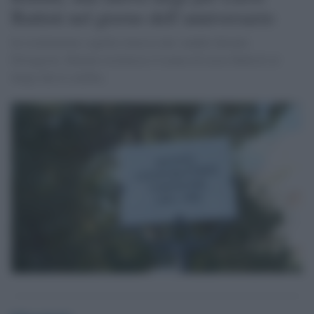
Battisti nel giorno dell’anniversario
In sostituzione a quella rimossa dai vandali durante
Ferragosto. Rimini restituisce il nome di Lucio Battisti al
luogo che lo celebra.