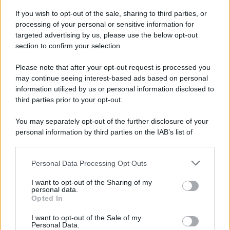
If you wish to opt-out of the sale, sharing to third parties, or
processing of your personal or sensitive information for
targeted advertising by us, please use the below opt-out
section to confirm your selection.
Il ritrovamento /
La moneta che vide l'invasione Cartagine in
Sicilia
Please note that after your opt-out request is processed you
may continue seeing interest-based ads based on personal
Un artefatto ritrovato ad Agrigento che rappresenta un importante
information utilized by us or personal information disclosed to
spaccato della storia della trinacria
third parties prior to your opt-out.
La scoperta /
Oplontis, le vittime dell’eruzione del Vesuvio
You may separately opt-out of the further disclosure of your
furono più numerose del previsto
personal information by third parties on the IAB’s list of
downstream participants.
Personal Data Processing Opt Outs
This information may also be disclosed by us to third parties
on the IAB’s List of Downstream Participants that may further
Il medagliere /
Europei di nuoto: Pellecani guida una super
I want to opt-out of the Sharing of my
disclose it to other third parties.
Italia
personal data.
Opted In
Please note that this website/app uses one or more Google
services and may gather and store information including but
I want to opt-out of the Sale of my
Personal Data.
not limited to your visit or usage behaviour. You may click to