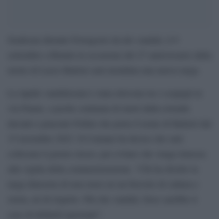
Sradicata durante Ferragosto da dei vandali, il 9
settembre a Rimini in occasione del 27 anniversario dalla
morte di Lucio Battisti sarà installata una nuova targa.
La lapide vandalizzata è stata ritrovata tra i cespugli in
via Fiume, a poche centinaia di metri dalla rotonda
davanti a piazzale Fellini che porta il nome di Battisti dal
15 novembre 2023. Il Comune ha deciso che sarà
collocata il giorno stesso, per evitare che venga rimossa
alla vigilia della commemorazione. “Chi ha divelto la
targa dimostra di non avere né un briciolo di cultura e
storia, né di rispetto. Più che vandali, forse sarebbe il
caso di definirli ignoranti”.