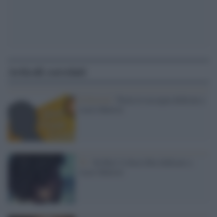
Articoli correlati
Il festival /
Torna la rassegna dedicata a
Lucio Battisti
Tv /
Su Rai1 il docu-film dedicato a
Lucio Battisti