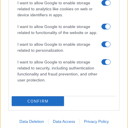
GiULia
Globalsport
I want to allow Google to enable storage
related to analytics like cookies on web or
Prima Pagina
device identifiers in apps.
I want to allow Google to enable storage
related to functionality of the website or app.
Giornale dello
Facebook
Spettacolo
I want to allow Google to enable storage
Twitter
related to personalization.
Wondernet
Cookie Policy
I want to allow Google to enable storage
Giuliana Sgrena
related to security, including authentication
Chi siamo
functionality and fraud prevention, and other
user protection.
Preferenze Privacy
CONFIRM
©2020 Culture • All right reserved.
Data Deletion
Data Access
Privacy Policy
Syndication