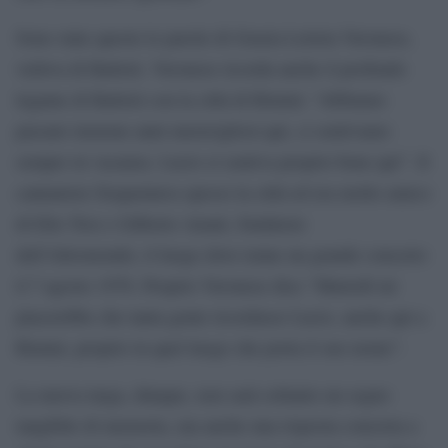
Sono state queste le parole di Grazia Letizia Veronese,
vedova di Battisti. Veronese ricorda anche il profondo
legame di Battisti con la città di Rimini: “Abbiamo
passato insieme anni meravigliosi qui, ci sentivamo
sempre in vacanza. Lucio si sentiva proprio bene qui”. Il
cantautore frequentava spesso la città ed era molto amico
di Elio Tosi e Gilberto Amati, fondatore
dell’Altromondo, il luogo dove tenne un grande concerto
il 7 agosto 1970. Proprio Veronese dice “Martedì mi
piacerebbe che tanta gente ricordasse Lucio, anche qui a
Rimini, proprio in quel luogo che porta il suo nome”.
La nuova targa, dunque, non sarà soltanto un segno
tangibile di memoria, ma anche una risposta concreta a