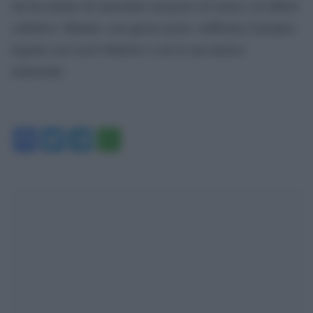
chi ha tentato di cancellare un pezzo di storia e di affetto
collettivo. Rimini, con questo gesto, riafferma il proprio
legame con Lucio Battisti e con la sua musica
immortale.
Facebook
Twitter
Telegram
WhatsApp