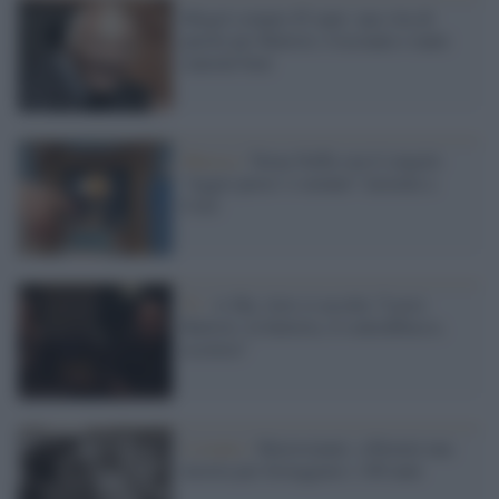
Mogol compie 85 anni: una vita di
parole per Battisti, Cocciante e tante
canzoni beat
Musica /
Torna Neffa con il singolo
“Aggio perzo 'o suonno” insieme a
Coez
Tv /
A Sky Arte si ascolta "Lucio
Battisti, la batteria, il contrabbasso,
eccetera"
L'evento /
Mastroianni: a Rimini una
mostra per festeggiare i 100 anni