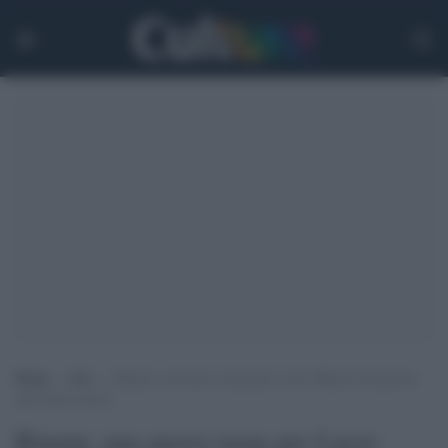
Home
>
Arti
>
Rimini, una nuova targa per Lucio Battisti nel giorno
dell’anniversario
Rimini, una nuova targa per Lucio