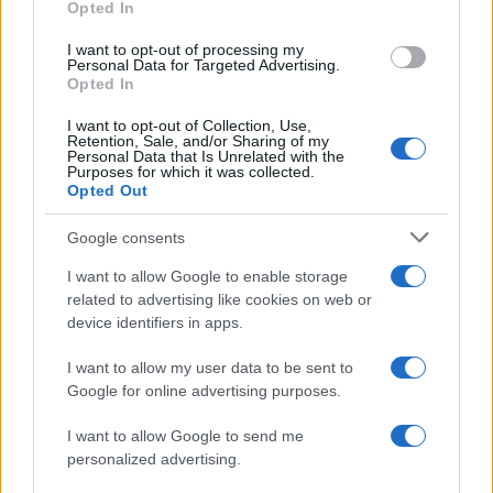
Opted In
grant or deny consent to Google and its third-party tags to
Il centenario /
A L'Aquila arriva la mostra "TITO, 100 anni
use your data for below specified purposes in below Google
attraverso la forma"
I want to opt-out of processing my
consent section.
Personal Data for Targeted Advertising.
Opted In
I want to opt-out of Collection, Use,
Retention, Sale, and/or Sharing of my
Personal Data that Is Unrelated with the
Purposes for which it was collected.
Opted Out
Google consents
I want to allow Google to enable storage
related to advertising like cookies on web or
device identifiers in apps.
Syndication
Culture
I want to allow my user data to be sent to
Google for online advertising purposes.
Salute
Globalist
I want to allow Google to send me
Megachip
Globalscience
personalized advertising.