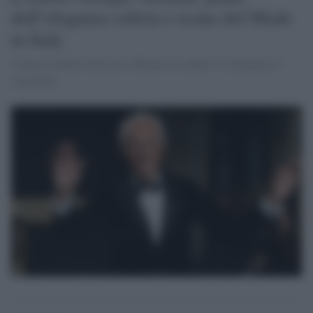
dell’eleganza sobria e icona del Made
in Italy
Camera ardente allestita a Milano da sabato 6 a domenica 7
settembre.