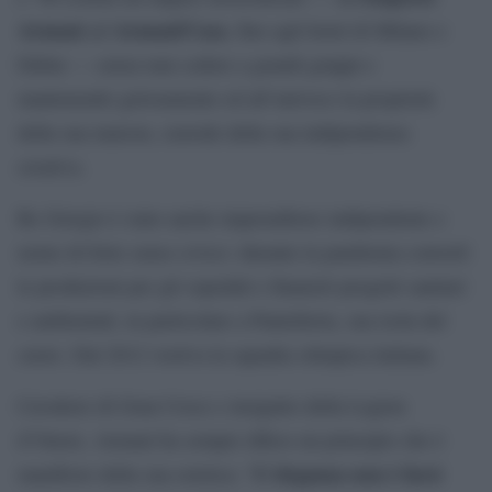
Armani
Armani/Casa
ad
, fino agli hotel di Milano e
Dubai — senza mai cedere a grandi gruppi e
mantenendo gelosamente ed all’univoco la proprietà
della sua maison, custode della sua indipendenza
creativa.
Re Giorgio è stato anche imprenditore indipendente e
uomo di forte senso civico: durante la pandemia convertì
le produzioni per gli ospedali e finanziò progetti sanitari
e ambientali, in particolare a Pantelleria, sua isola del
cuore. Dal 2012 vestiva la squadra olimpica italiana.
Cavaliere di Gran Croce e insignito della Legion
d’Onore, Armani ha sempre difeso un principio che è
L’eleganza non è farsi
manifesto della sua estetica: “