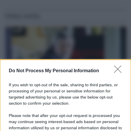
Ultime notizie
Do Not Process My Personal Information
If you wish to opt-out of the sale, sharing to third parties, or
processing of your personal or sensitive information for
targeted advertising by us, please use the below opt-out
Il ricordo /
Le radici di Francesco
section to confirm your selection.
Una domenica di settembre con Guccini nella sua casa a Pàvana,
Please note that after your opt-out request is processed you
tra ricordi del premio Tenco, la gara di disegni con Andrea
may continue seeing interest-based ads based on personal
Pazienza sulle tovaglie di carta, il rapporto con i fan che
information utilized by us or personal information disclosed to