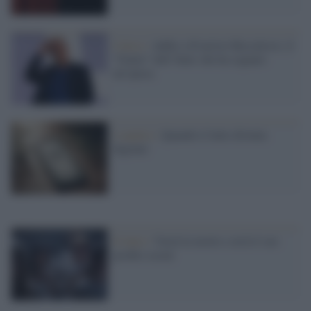
Calcio /
Addio a Evaristo Beccalossi, il
“Genio” dell’Inter che ha segnato
un’epoca
L'analisi /
Quando il lutto diventa
digitale
Il lutto /
Verrà la morte e avrà il suo
profilo social