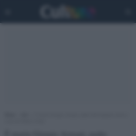
Home
>
Arti
>
È morto Giorgio Armani, padre dell’eleganza sobria e
icona del Made in Italy
È morto Giorgio Armani, padre