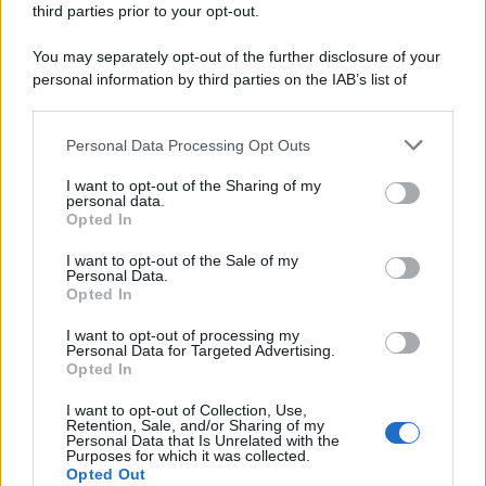
continuano a cercarlo e la bellezza delle montagne e dei gatti.
third parties prior to your opt-out.
L'album /
"Timeless", il nuovo album postumo di Prince
You may separately opt-out of the further disclosure of your
racconta quattro decenni di creatività
personal information by third parties on the IAB’s list of
downstream participants.
Personal Data Processing Opt Outs
This information may also be disclosed by us to third parties
on the IAB’s List of Downstream Participants that may further
L'inaugurazione /
Cuneo inaugura Esseci: il nuovo polo
I want to opt-out of the Sharing of my
disclose it to other third parties.
culturale nell’ex ospedale di Santa Croce
personal data.
Opted In
Please note that this website/app uses one or more Google
services and may gather and store information including but
I want to opt-out of the Sale of my
Personal Data.
not limited to your visit or usage behaviour. You may click to
Opted In
grant or deny consent to Google and its third-party tags to
Musica /
Love Sensation, il primo duetto di Madonna e Kylie
use your data for below specified purposes in below Google
Minogue
I want to opt-out of processing my
consent section.
Personal Data for Targeted Advertising.
Opted In
I want to opt-out of Collection, Use,
Retention, Sale, and/or Sharing of my
Personal Data that Is Unrelated with the
Purposes for which it was collected.
Opted Out