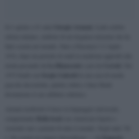
Giorgio Armani
Si è spento a 91 anni
, il più celebre
stilista italiano, simbolo di un’eleganza misurata che ha
fatto scuola nel mondo. Nato a Piacenza l’11 luglio
1934, dopo un periodo di studi in medicina approdò alla
La Rinascente
Cerruti
moda passando da
e poi da
. Nel
Sergio Galeotti
1975 fondò con
la sua casa di moda:
giacche decostruite, palette sobrie e linee fluide
diventarono il suo alfabeto stilistico.
Armani trasformò il lusso in linguaggio universale,
Hollywood
conquistando
con American Gigolo e
vestendo star e potenti di tutto il mondo. Negli anni ’80
Emporio
e ’90 costruì un impero diversificato — da