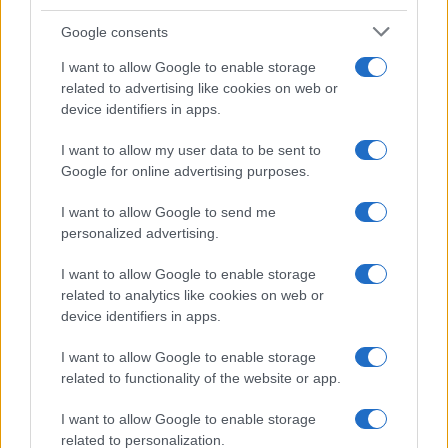
Google consents
I want to allow Google to enable storage
related to advertising like cookies on web or
device identifiers in apps.
Syndication
Culture
I want to allow my user data to be sent to
Google for online advertising purposes.
Salute
Globalist
I want to allow Google to send me
Megachip
Globalscience
personalized advertising.
GiULia
Globalsport
I want to allow Google to enable storage
related to analytics like cookies on web or
Prima Pagina
device identifiers in apps.
I want to allow Google to enable storage
related to functionality of the website or app.
Giornale dello
Facebook
Spettacolo
I want to allow Google to enable storage
Twitter
related to personalization.