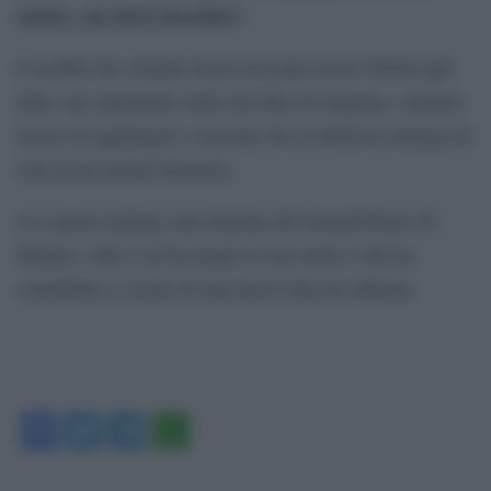
notare, ma farsi ricordare
”.
L’eredità che Armani lascia non può essere ridotta agli
abiti, ma soprattutto nella sua idea di eleganza, sottrarre
invece di aggiungere e lasciare che la bellezza emerga da
sola in un mondo frenetico.
La camera ardente sarà allestita all’Armani/Teatro di
Milano, città a cui ha legato la sua storia e che ha
contribuito a vestire di una nuova idea di sobrietà.
Facebook
Twitter
Telegram
WhatsApp