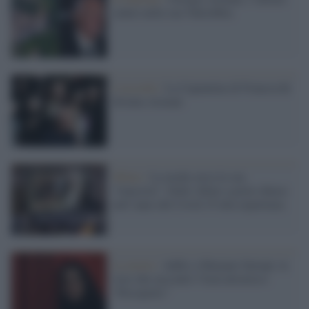
saluto nella sua Valtrebbia
L'accordo /
La Capannina di Franceschi
diventa Armani
Sfilate /
La moda cerca la sua
“rinascita”. Dalle sfilate a porte chiuse
nell’anno del Covid-19 alla ripartenza
La morte /
Addio a Marjane Satrapi, la
voce che raccontò l’Iran attraverso
“Persepolis”