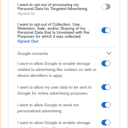
use your data for below specified purposes in below Google
Minogue
I want to opt-out of processing my
consent section.
Personal Data for Targeted Advertising.
Opted In
I want to opt-out of Collection, Use,
Retention, Sale, and/or Sharing of my
Personal Data that Is Unrelated with the
Purposes for which it was collected.
Opted Out
Google consents
I want to allow Google to enable storage
related to advertising like cookies on web or
device identifiers in apps.
Syndication
Culture
I want to allow my user data to be sent to
Google for online advertising purposes.
Salute
Globalist
I want to allow Google to send me
Megachip
Globalscience
personalized advertising.
GiULia
Globalsport
I want to allow Google to enable storage