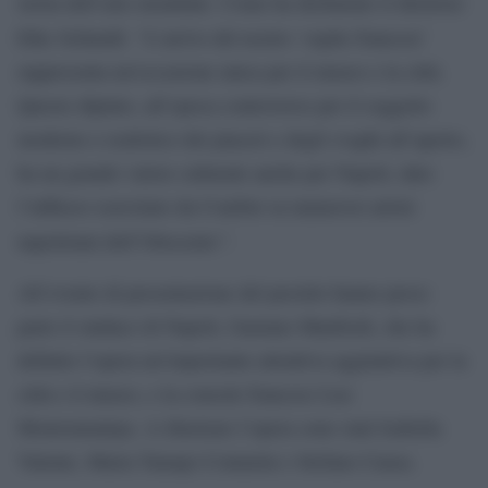
storia dell’arte mondiale. Come ha dichiarato il direttore
“
Eike Schmidt:
L’arrivo del nostro ‘ospite francese’
rappresenta un’occasione unica per il museo e la città.
Questo dipinto, all’epoca controverso per il soggetto
moderno e realistico dei piaceri e degli svaghi all’aperto,
ha un grande valore culturale anche per Napoli, dato
l’influsso esercitato da Courbet su numerosi artisti
”
napoletani dell’Ottocento
.
All’evento di presentazione del prestito hanno preso
parte il sindaco di Napoli, Gaetano Manfredi, che ha
definito l’opera un’importante attrattiva aggiuntiva per la
città e il museo, e la console francese Lise
Moutoumalaya. A illustrare l’opera sono stati Isabella
Valente, Maria Tamajo Contarini e Stefano Causa.