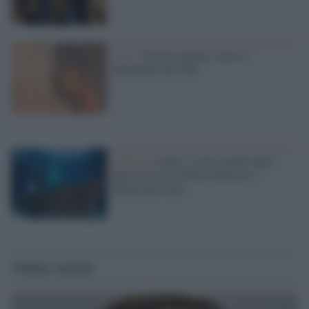
Arte /
Trieste celebra l’arte al
femminile del '900
Cultura /
Lipari, l’arte scende negli
abissi con la scultura dedicata a
Sebastiano Tusa
Ultime notizie