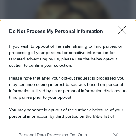
Do Not Process My Personal Information
If you wish to opt-out of the sale, sharing to third parties, or
processing of your personal or sensitive information for
targeted advertising by us, please use the below opt-out
section to confirm your selection.
Il ritrovamento /
La moneta che vide l'invasione Cartagine in
Sicilia
Please note that after your opt-out request is processed you
may continue seeing interest-based ads based on personal
Un artefatto ritrovato ad Agrigento che rappresenta un importante
information utilized by us or personal information disclosed to
spaccato della storia della trinacria
third parties prior to your opt-out.
La scoperta /
Oplontis, le vittime dell’eruzione del Vesuvio
You may separately opt-out of the further disclosure of your
furono più numerose del previsto
personal information by third parties on the IAB’s list of
downstream participants.
Personal Data Processing Opt Outs
This information may also be disclosed by us to third parties