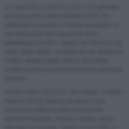
Les Demoiselles des bords de la Seine (été)
, presentato
per la prima volta al Salon di Parigi nel 1857, fece
scalpore per la sensualità e il realismo del soggetto: in
una calda giornata estiva, due giovani donne –
probabilmente prostitute – riposano sull’erba in riva alla
Senna. Questo dipinto, considerato uno dei capolavori di
Courbet, anticipa il grande interesse che la Senna
avrebbe suscitato tra gli impressionisti della generazione
successiva.
Gustave Courbet (1819-1877), nato a Ornans, si trasferì a
Parigi nel 1840 per dedicarsi alla pittura. La sua
formazione fu influenzata dall’osservazione dei
capolavori fiamminghi, veneziani e olandesi, nonché
dalle opere di Caravaggio. Tuttavia, fu tra il 1848 e il