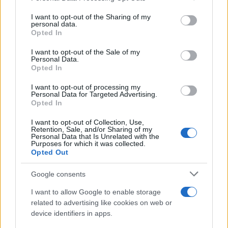
on the IAB’s List of Downstream Participants that may further
Il medagliere /
Europei di nuoto: Pellecani guida una super
I want to opt-out of the Sharing of my
disclose it to other third parties.
Italia
personal data.
Opted In
Please note that this website/app uses one or more Google
services and may gather and store information including but
I want to opt-out of the Sale of my
Personal Data.
not limited to your visit or usage behaviour. You may click to
Opted In
grant or deny consent to Google and its third-party tags to
Il centenario /
A L'Aquila arriva la mostra "TITO, 100 anni
use your data for below specified purposes in below Google
attraverso la forma"
I want to opt-out of processing my
consent section.
Personal Data for Targeted Advertising.
Opted In
I want to opt-out of Collection, Use,
Retention, Sale, and/or Sharing of my
Personal Data that Is Unrelated with the
Purposes for which it was collected.
Opted Out
Google consents
I want to allow Google to enable storage
related to advertising like cookies on web or
device identifiers in apps.