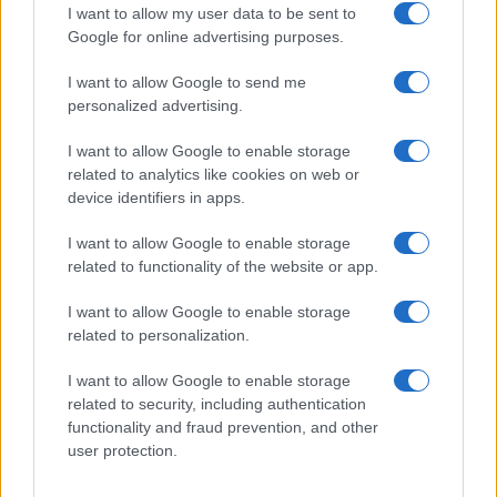
Syndication
Culture
I want to allow my user data to be sent to
Google for online advertising purposes.
Salute
Globalist
I want to allow Google to send me
Megachip
Globalscience
personalized advertising.
GiULia
Globalsport
I want to allow Google to enable storage
related to analytics like cookies on web or
Prima Pagina
device identifiers in apps.
I want to allow Google to enable storage
related to functionality of the website or app.
Giornale dello
Facebook
Spettacolo
I want to allow Google to enable storage
Twitter
related to personalization.
Wondernet
Cookie Policy
I want to allow Google to enable storage
Giuliana Sgrena
related to security, including authentication
Chi siamo
functionality and fraud prevention, and other
user protection.
Preferenze Privacy