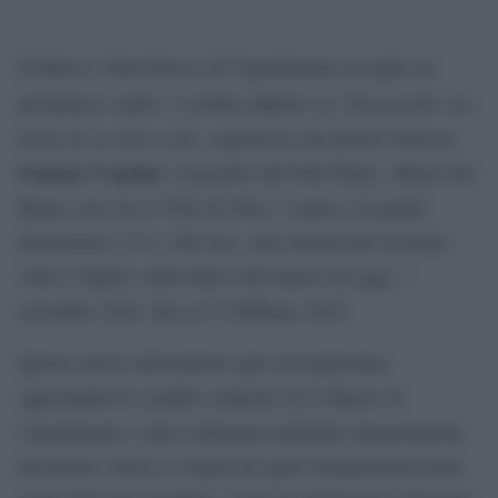
Il Museo e Real Bosco di Capodimonte accoglie un
Les Demoiselles des
prestigioso ospite: il celebre dipinto
bords de la Seine (été)
, capolavoro del pittore francese
Gustave Courbet
, in prestito dal Petit Palais, Musée des
Beaux-Arts de la Ville de Paris. L’opera, di grandi
dimensioni (174 x 206 cm), sarà esposta per la prima
volta a Napoli, nella Sala 6 del museo da oggi, 7
novembre 2024, fino al 23 febbraio 2025.
Questo nuovo allestimento apre un’importante
opportunità di scambio culturale tra il Museo di
Capodimonte e altre istituzioni artistiche internazionali,
favorendo l’arrivo a Napoli di opere fondamentali della