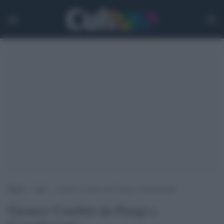
Home
>
Arti
>
Gustave Courbet da Parigi a Capodimonte
Gustave Courbet da Parigi a