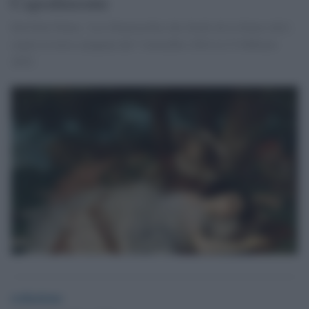
Capodimonte
Dal Petit Palais, 'Les Demoiselles des bords de la Seine (été)',
ospite in terra campana dal 7 novembre 2024 al 23 febbraio
2025.
redazione