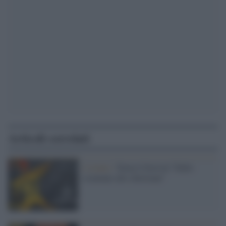
Articoli correlati
L'evento /
Torna il festival “Dallo
sciamano allo showman”