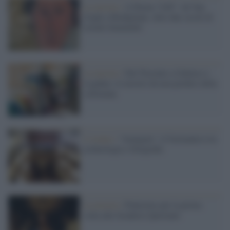
La mostra /
A Parma “LEI”: da Van
Gogh a Modigliani, oltre due secoli di
ritratti femminili
La mostra /
Dal Trecento a Guttuso e
Ligabue: le mostre da non perdere della
settimana
L’evento /
“Aenigma”, il Germanico tra
archeologia e fotografia
La mostra /
Pontormo per la prima
volta alle Scuderie Quirinale