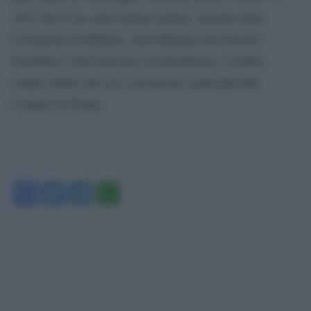
1857 che il suo stile realista maturò, favorito dalla
rivoluzione di febbraio, dall’influenza del filosofo
Proudhon e dall’amicizia con Baudelaire. Courbet,
sempre fedele alle sue convinzioni, partecipò alla
Comune di Parigi.
Facebook
Twitter
Telegram
WhatsApp