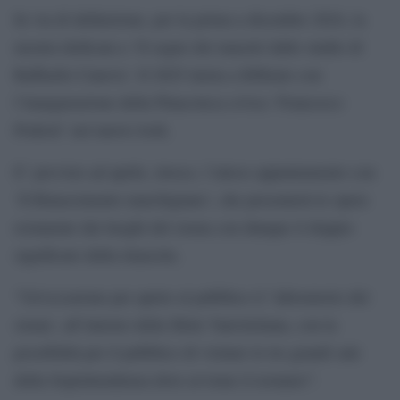
In via di definizione, per la prima a dicembre 2024, la
mostra dedicata a ‘Il segno dei maestri dallo studio di
Raffaello Canova’. Il 2025 inizia a febbraio con
l’inaugurazione della Pinacoteca civica ‘Francesco
Podesti’ nel nuovo look.
E’ previsto ad aprile, invece, l’atteso appuntamento con
‘Il Rinascimento marchigiano’, che presenterà le opere
restaurate dai luoghi del sisma con dunque il doppio
significato della rinascita.
“Un’occasione per aprire al pubblico il ‘laboratorio del
sisma’, all’interno della Mole Vanviteliana, con la
possibilità per il pubblico di visitare le tre grandi sale
della Soprintendenza dove avviene il restauro”.