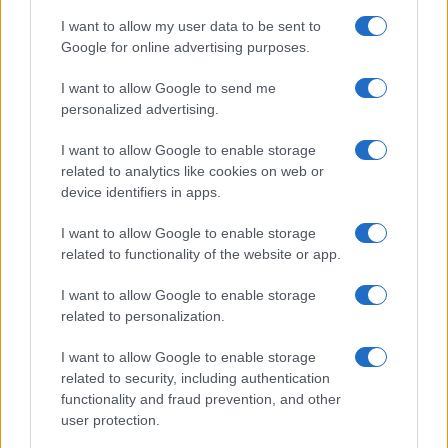
Syndication
Culture
I want to allow my user data to be sent to
Google for online advertising purposes.
Salute
Globalist
I want to allow Google to send me
Megachip
Globalscience
personalized advertising.
GiULia
Globalsport
I want to allow Google to enable storage
related to analytics like cookies on web or
Prima Pagina
device identifiers in apps.
I want to allow Google to enable storage
related to functionality of the website or app.
Giornale dello
Facebook
Spettacolo
I want to allow Google to enable storage
Twitter
related to personalization.
Wondernet
Cookie Policy
I want to allow Google to enable storage
Giuliana Sgrena
related to security, including authentication
Chi siamo
functionality and fraud prevention, and other
user protection.
Preferenze Privacy