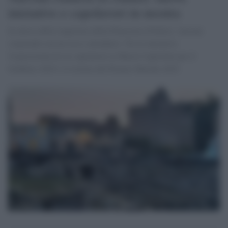
iniziative e capolavori in mostra
In attesa della riapertura della Pinacoteca Podesti, Ancona
sorprende con un ricco calendario. Tra le iniziative
l'esposizione di sei capolavori ai Musei Capitolini per il
Giubileo 2025 e il ritorno del Premio Marche 2025.