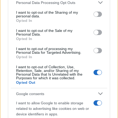
Personal Data Processing Opt Outs
This information may also be disclosed by us to third parties
on the IAB’s List of Downstream Participants that may further
L'evento /
Cent'anni di Turandot: torna a Verona lo
I want to opt-out of the Sharing of my
disclose it to other third parties.
spettacolo di Zeffirelli
personal data.
Opted In
Please note that this website/app uses one or more Google
services and may gather and store information including but
I want to opt-out of the Sale of my
Personal Data.
not limited to your visit or usage behaviour. You may click to
Opted In
grant or deny consent to Google and its third-party tags to
Il festival /
"Logos. Parole dal Mediterraneo", a Palermo una
use your data for below specified purposes in below Google
nuova iniziativa culturale diretta da Nadia Terranova
I want to opt-out of processing my
consent section.
Personal Data for Targeted Advertising.
Opted In
I want to opt-out of Collection, Use,
Retention, Sale, and/or Sharing of my
Personal Data that Is Unrelated with the
Purposes for which it was collected.
Opted Out
Google consents
I want to allow Google to enable storage
related to advertising like cookies on web or
device identifiers in apps.