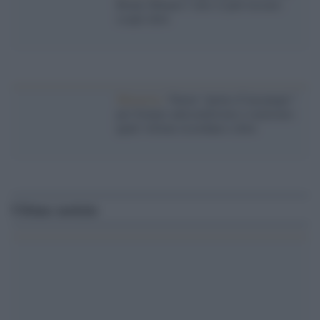
Bruno Munari l’arte si può toccare:
scopri dove
Memoria /
Nuove “pietre d’inciampo”
per frenare antisemitismo e razzismo:
quali vittime ricordano e dove
Ultime notizie