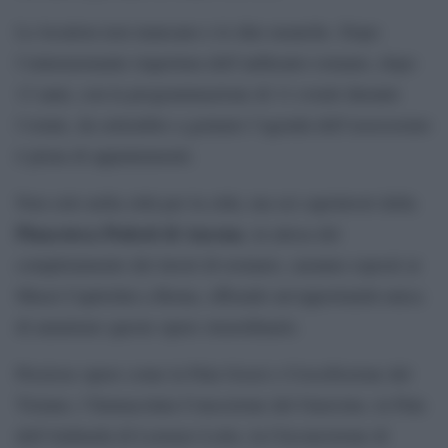
Le location non mancano e le idee neanche. Dopo
l’entusiasmante riapertura dell’anfiteatro romano, dopo
13 anni, con la programmazione di 11 eventi durante
l’estate, da settembre a gennaio l’agenda dell’assessorato
è piena di appuntamenti.
Non solo nella città per la città, ma sei capolavori della
Pinacoteca Podesti di Ancona
, in attesa del
completamento dei lavori di restauro, saranno esposti ai
Musei Capitolini a Roma, offrendo un’opportunità unica
di ammirare queste opere straordinarie.
Preziose opere come la Pala Gozzi e Crocefissione del
Tiziano, l’Immacolata Concezione del Guercino, la Pala
dell’Alabarda di Lorenzo Lotto, la Circoncisione di