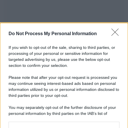
Do Not Process My Personal Information
Il riconoscimento /
Consegnato alla professoressa Nadia
Marchettini il premio “Advances in Cleaner Production
If you wish to opt-out of the sale, sharing to third parties, or
Award”
processing of your personal or sensitive information for
targeted advertising by us, please use the below opt-out
L’eccellenza della docente dell’Università di Siena nell’attenzione
section to confirm your selection.
alla ricerca sostenibile è stata riconosciuta con la consegna del
prestigioso premio lo scorso 4 agosto, ad Arequipa, in Perù. Già il
Please note that after your opt-out request is processed you
mese scorso aveva ottenuto una rinomata medaglia attribuitale per
may continue seeing interest-based ads based on personal
l’impegno nel coniugare le scienze chimiche alla sostenibilità ed
information utilized by us or personal information disclosed to
ecologia.
third parties prior to your opt-out.
Le programmazioni /
I documentari RAI che raccontano
You may separately opt-out of the further disclosure of your
l'Italia: da Mennea, a Tina Anselmi sino a Renzo Piano è
personal information by third parties on the IAB’s list of
atteso un autunno tra grandi biografie, cultura, sport e crime
downstream participants.