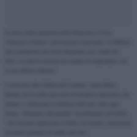
In attesa della riapertura della Pinacoteca Civica
‘Francesco Podesti’ (prevista per il prossimo 14 febbraio
alla conclusione dei lavori finanziati con i fondi del
Pnrr), la città di Ancona non smette di sorprendere con
la sua offerta culturale.
L’assessore alla Cultura del Comune, Anna Maria
Bertini, ha in serbo una serie di iniziative innovative che
mirano a valorizzare la bellezza dell’arte sotto ogni
forma. “Puntiamo alla qualità,” ha dichiarato all’ANSA,
“che facciano apprezzare il bello con mostre, esposizioni
ma anche giornate di studio sull’arte”.