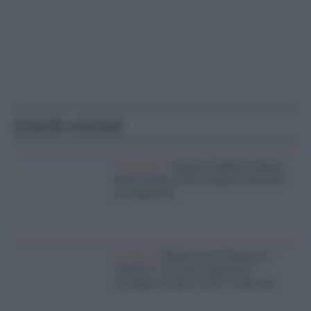
Articoli correlati
Il progetto /
Ancona Capitale italiana
della Cultura 2028: progetto premiato
all’unanimità
Il museo /
Riallestita la Pinacoteca
“Podesti” con nuovi capolavori:
ritornano Tiziano, Lotto e Guercino