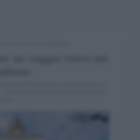
io visivo nel cuore del fotogiornalismo
to: un viaggio visivo nel
nalismo
le Esposizioni di Roma ospita la mostra-concorso di
, celebrando la potenza narrativa delle immagini che
 tempo.