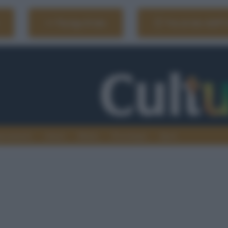
Naviga il sito
Vai al sito dell'
ionamenti
Atenei
Media
Tecnologia
Sport