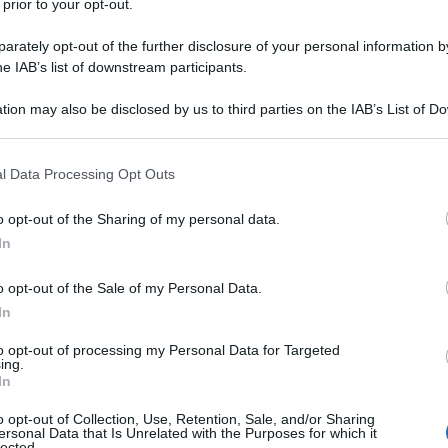
erso immagini che spesso parlano più delle
 prior to your opt-out.
rately opt-out of the further disclosure of your personal information by
he IAB’s list of downstream participants.
azione di questa arte, mettendo in luce il lavoro
tion may also be disclosed by us to third parties on the IAB’s List of 
a propria vita per documentare la verità e portare
 that may further disclose it to other third parties.
marrebbero nell’ombra. La mostra non solo premia
 that this website/app uses one or more Google services and may gath
l Data Processing Opt Outs
linea anche il ruolo del fotogiornalismo come
including but not limited to your visit or usage behaviour. You may click 
 to Google and its third-party tags to use your data for below specifi
zione e cambiamento sociale.
o opt-out of the Sharing of my personal data.
Ulti
ogle consent section.
In
lle Esposizioni di via Nazionale a Roma, dal 9
o opt-out of the Sale of my Personal Data.
 le porte per la mostra-concorso di
In
ello mondiale. Questo evento, ideato dalla World
to opt-out of processing my Personal Data for Targeted
rdam, promosso da Roma Culture e organizzato
ing.
In
 collaborazione con 10b Photography, presenta
ezionate tra oltre sessantamila fotografie inviate
o opt-out of Collection, Use, Retention, Sale, and/or Sharing
ersonal Data that Is Unrelated with the Purposes for which it
lected.