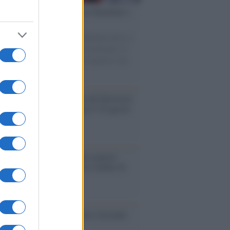
esa /
Un estate di calcio: tra Mondiali e
e A
nata la Coppa del Mondo, Infantino prova a
izzare i tornei mondiali. Nel frattempo, il
omercato va avanti e sembra regalarci una
A di livello
rsità di Siena /
Il Palazzo del Rettorato
le porte: appuntamento per il 16 agosto
enze /
Sale il numero degli acquisti
e in Europa e aumentano le vendite di
oli second hand
so /
Trump ha quasi esaurito l'arsenale
ma il tycoon smentisce