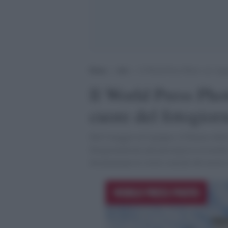
Home
>
Arti
>
Il World Press Photo: un viagg
Il World Press Pho
cuore del fotogior
Dal 9 maggio al 9 giugno, il Palazzo del
fotogiornalismo più prestigiosa al mondo
documentano le storie cruciali del nostro