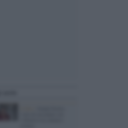
i anche
Il libro /
Gianni Fiorito,
l’arte di raccontare con
l’obiettivo tra cinema e
cronaca