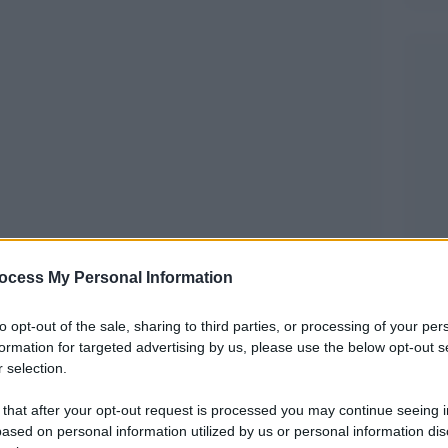
ocess My Personal Information
enziale di giornalismo che combina la potenza
to opt-out of the sale, sharing to third parties, or processing of your per
formation for targeted advertising by us, please use the below opt-out s
azione giornalistica, offrendo un modo unico e
 selection.
care eventi reali. La sua importanza risiede
 that after your opt-out request is processed you may continue seeing i
i cruciali, trasmettere emozioni profonde e
ased on personal information utilized by us or personal information dis