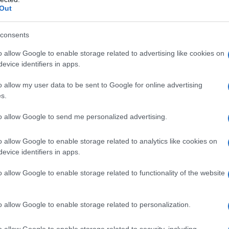
ondo.
Out
L'att
Seri
 spaccato del mondo, evidenziando temi cruciali
consents
Termi
 e razziali, crisi ambientali
,
e, per la prima
privat
o allow Google to enable storage related to advertising like cookies on
calci
 presentato come sito web. Le immagini esposte
evice identifiers in apps.
Serie 
vi e toccanti della nostra epoca, mostrando la
o allow my user data to be sent to Google for online advertising
ità del nostro pianeta.
s.
Unive
apre 
catturato l’attenzione della giuria e del pubblico
to allow Google to send me personalized advertising.
o allow Google to enable storage related to analytics like cookies on
evice identifiers in apps.
Tend
ar
: Il fotografo palestinese Mohammed Salem ha
onlin
o allow Google to enable storage related to functionality of the website
erazione di una donna palestinese che stringe tra
artic
della sua nipotina vittima di un tragico attacco
o allow Google to enable storage related to personalization.
, a seguito dell’assalto del 7 ottobre da parte di
Il ca
Usa, 
o allow Google to enable storage related to security, including