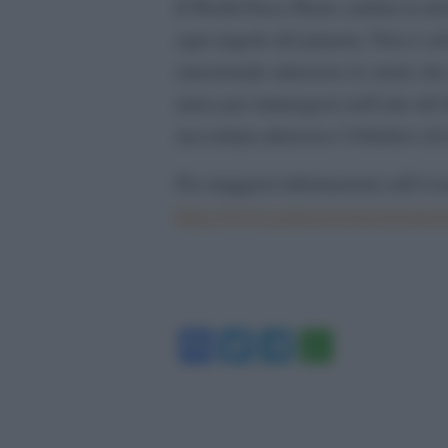
Il World Press Photo celebra la dive
ogni angolo del pianeta. Non è so
emozionale attraverso le storie ch
unica per immergersi nell’arte del
raccontata attraverso l’obiettivo di 
Per maggiori informazioni sull’even
https://www.palazzoesposizionirom
Facebook
Twitter
Telegram
WhatsA