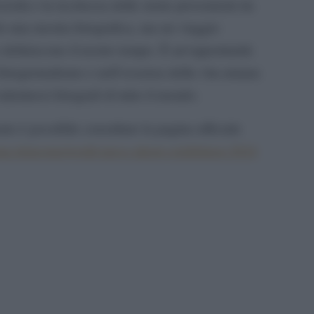
rsità e la ricchezza delle storie provenienti da
lo una mostra fotografica, ma un viaggio
e definiscono il nostro tempo. È un’opportunità
 fotogiornalismo e nell’essenza della vita umana
talentuosi fotografi di tutto il mondo.
to è possibile consultare la pagina ufficiale
a.it/mostra/world-press-photo-exhibition-2024
pp