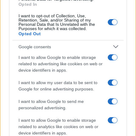
Opted In
I want to opt-out of Collection, Use,
Retention, Sale, and/or Sharing of my
Personal Data that Is Unrelated with the
Purposes for which it was collected.
Opted Out
Google consents
I want to allow Google to enable storage
related to advertising like cookies on web or
device identifiers in apps.
Syndication
Culture
I want to allow my user data to be sent to
Google for online advertising purposes.
Salute
Globalist
I want to allow Google to send me
Megachip
Globalscience
personalized advertising.
GiULia
Globalsport
I want to allow Google to enable storage
related to analytics like cookies on web or
Prima Pagina
device identifiers in apps.