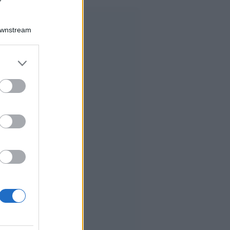
Downstream
er and store
to grant or
ed purposes