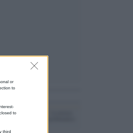
sonal or
ection to
i anche
nterest-
Sanremo2023 /
La mistica
closed to
Anna Oxa e il problematico
Grignani
 third