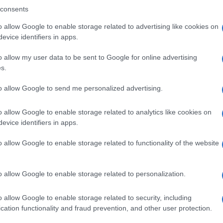
 la decisione è stata presa riguardo a cinque
consents
ta indicazione di inserimento di messaggi
o allow Google to enable storage related to advertising like cookies on
bblicità occulta su Instagram e sul profilo del
evice identifiers in apps.
o allow my user data to be sent to Google for online advertising
s.
 esame anche il caso Blanco, in cui lo stesso
richiamo: “per il mancato rispetto della dignità
to allow Google to send me personalized advertising.
Ulti
 e per non aver ottemperato agli obblighi,
o allow Google to enable storage related to analytics like cookies on
ervizio, di promozione e diffusione di contenuti
evice identifiers in apps.
 della legalità e della dignità della persona, come
o allow Google to enable storage related to functionality of the website
ervizio”.
o allow Google to enable storage related to personalization.
do ancora del 73° Sanremo poiché Agcom, già da
irino Amadeus e tutte le vicende che si sono
o allow Google to enable storage related to security, including
cation functionality and fraud prevention, and other user protection.