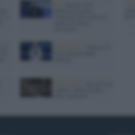
Gior
:
Rai /
Sanremo 2023:
colon
enti
pubblicità occulta e
dell'
o" il
violazione delle norme sui
 e
minori nel mirino
dell'Agcom
% di
Sanremo 2023 /
Sanremo, la
 (in
lettera del presidente
ria
Zelensky
i
Sanremo2023 /
Una top 5 con
sorprese. Molti giovani e
fuori i nomi noti