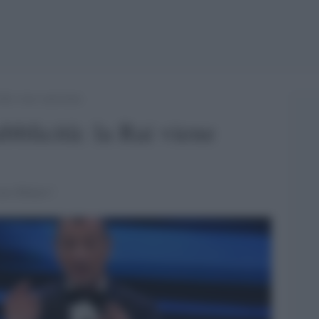
Rai viene sanzionata
blicità: la Rai viene
caso Blanco".