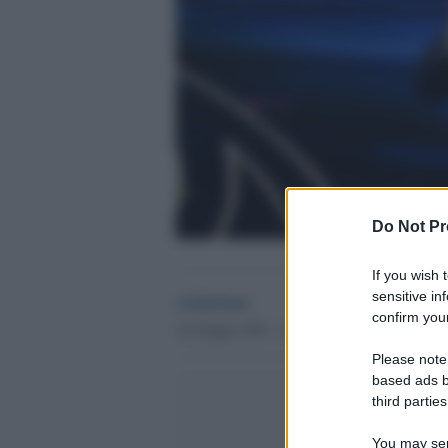
Do Not Pr
If you wish 
sensitive in
redazione
confirm your
16 Giugno 2023 - 12.45
Please note
based ads b
third parties
You may sepa