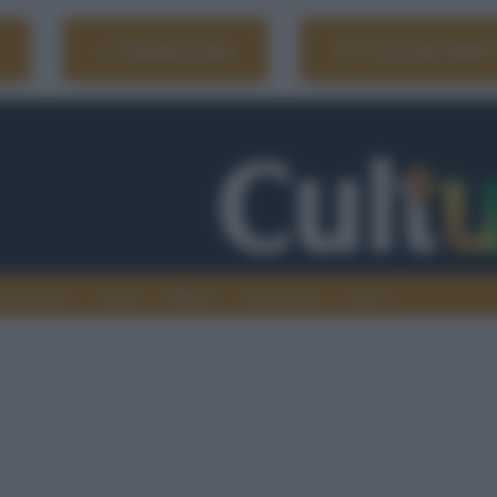
Naviga il sito
Vai al sito dell'
ionamenti
Atenei
Media
Tecnologia
Sport