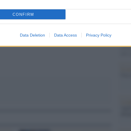
Tend
onlin
artic
CONFIRM
Circa
pp
più s
l'abbi
Data Deletion
Data Access
Privacy Policy
consu
abbin
tutti i
Il ca
Usa, 
La b
vogli
dirig