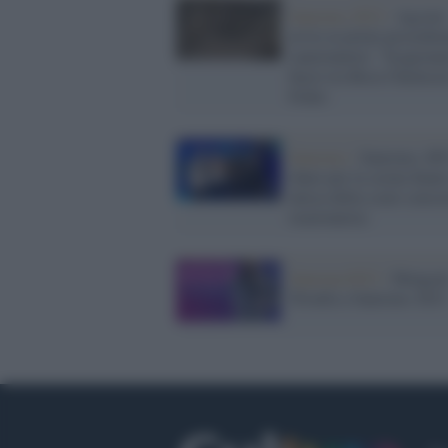
Sanremo 2023 /
Agcom
avvio ai primi procedim
sanzionatori. "Scagionat
bacio tra Rosa Chemical
Fedez
Sanremo /
Sanremo, 66
share per la serata finale
attesa della scure censo
reazionaria)
Sanremo2023 /
Mengon
Trionfa a Sanremo 2023