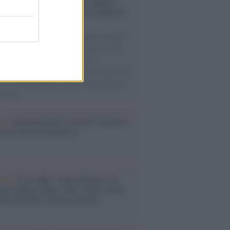
enze /
Sale il numero degli acquisti
e in Europa e aumentano le vendite di
oli second hand
 il 20% riguarda l'abbigliamento. Sempre
uccesso per i capi di seconda mano e per
gliamento sportivo. Ad attrarre i
matori è anche il gorpcore, la tendenza ad
are l'abbigliamento sportivo con quello di
 giorni.
so /
Trump ha quasi esaurito l'arsenale
ma il tycoon smentisce
anca /
Caso Mps: i pm milanesi ora
ono vederci chiaro sulle “chat” tra un
ente del Mef e alcuni ministri