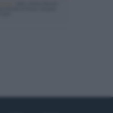
nalismo /
Addio a Stefano Marcelli,
na della Rai di Firenze e dirigente
Usigrai