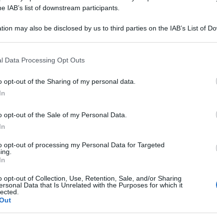
he IAB’s list of downstream participants.
tion may also be disclosed by us to third parties on the IAB’s List of 
 that may further disclose it to other third parties.
 that this website/app uses one or more Google services and may gath
l Data Processing Opt Outs
including but not limited to your visit or usage behaviour. You may click 
 to Google and its third-party tags to use your data for below specifi
o opt-out of the Sharing of my personal data.
ogle consent section.
In
ione che la Rai dovrà versare per una violazione
o opt-out of the Sale of my Personal Data.
rretta segnalazione dei messaggi pubblicitari
In
di Sanremo.
to opt-out of processing my Personal Data for Targeted
ing.
In
ne per i servizi e i prodotti dell’Autorità per le
o opt-out of Collection, Use, Retention, Sale, and/or Sharing
, ha approvato questo provvedimento.
ersonal Data that Is Unrelated with the Purposes for which it
lected.
della Commissaria Elisa Giomi.
Out