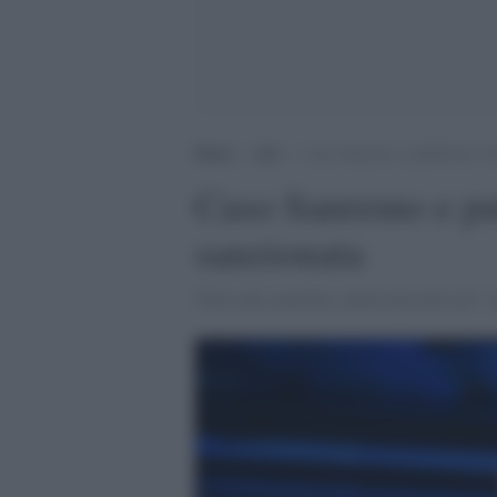
Home
>
Arti
>
Caso Sanremo e pubblicità: la 
Caso Sanremo e pub
sanzionata
Oltre alla sanzione, anche una nota sul "