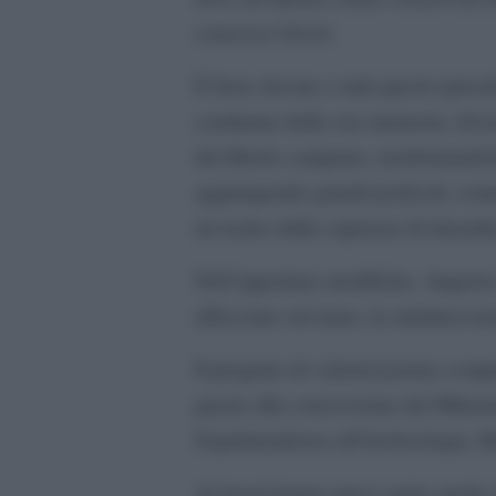
concesso favori.
È forse dovuto a tutti questi episo
condanna della sua memoria, divenen
del liberto campano, trasformando
aggiungendo grandi porticati, sont
un teatro dalla capienza di duemil
Nell’apportare modifiche, Augusto d
affacciato sul mare, la struttura te
Il progetto di valorizzazione comp
grazie alla concessione del Ministe
Soprintendenza all’Archeologia, Be
Ai lavori hanno preso parte anche