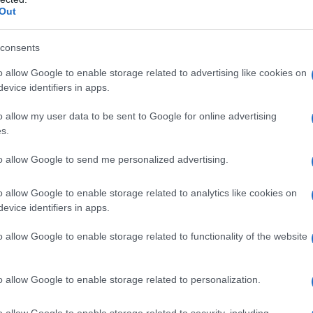
Unive
Out
apre 
e indagini ci hanno permesso di capire che
In oc
tico delle terme e appartiene a un salone che si
consents
delle 
grande rispetto al locale che poi è stato
pubbl
o allow Google to enable storage related to advertising like cookies on
e l’A
evice identifiers in apps.
o allow my user data to be sent to Google for online advertising
a datazione stratigrafica, gli esperti concordano
Tend
s.
onlin
isalga all’età tardo repubblicana o, al massimo,
artic
to allow Google to send me personalized advertising.
o allow Google to enable storage related to analytics like cookies on
olfo, in una delle zone più suggestive del
Il ca
evice identifiers in apps.
Usa, 
Publio Vedio
riginariamente al cavaliere
o allow Google to enable storage related to functionality of the website
cendente della ricca famiglia dei Vedii di
e di vini e astuto uomo politico, Pollione,
La b
o allow Google to enable storage related to personalization.
iche come Proconsole e, successivamente, come
vogli
dirig
eriale in Egitto, rientrando tra i ranghi più
o allow Google to enable storage related to security, including