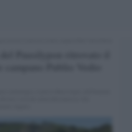
ypon ritrovato il salone del cavaliere campano Publio Vedio Pollione
 del Pausilypon ritrovato il
re campano Publio Vedio
arco archeologico, il prof.re Marco Giglio, dell'Orientale
alla luce i resti del salone della maestosa villa
eratore Augusto.