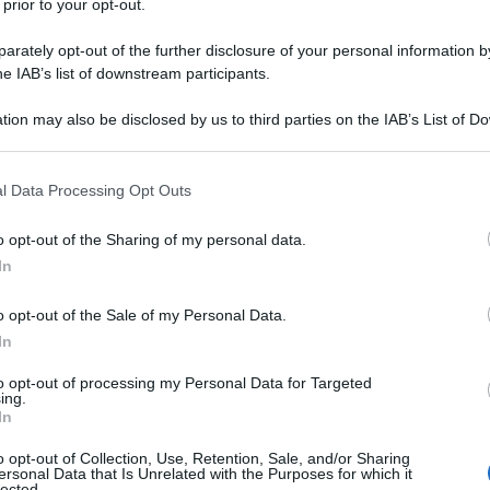
 prior to your opt-out.
itrovamento è stata rilasciata dall’archeologo
sità “L’ Orientale” di Napoli, il quale, affiancato
rately opt-out of the further disclosure of your personal information by
he IAB’s list of downstream participants.
un progetto di valorizzazione del parco, ha
iori della villa e su una terrazza.
tion may also be disclosed by us to third parties on the IAB’s List of 
 that may further disclose it to other third parties.
te in una pavimentazione composta da un
 that this website/app uses one or more Google services and may gath
l Data Processing Opt Outs
, contornato da doppia cornice scura,
including but not limited to your visit or usage behaviour. You may click 
Ulti
 to Google and its third-party tags to use your data for below specifi
one costruito dal primo proprietario, per poi
o opt-out of the Sharing of my personal data.
ogle consent section.
In
ale eretta dall’imperatore Augusto.
o opt-out of the Sale of my Personal Data.
heologo, era già stato compiuto nell’ Ottocento
In
a uno studioso naturalista, del quale, però, non
to opt-out of processing my Personal Data for Targeted
scoperta, mal interpretando l’origine della
ing.
In
ffiancano tale plesso.
o opt-out of Collection, Use, Retention, Sale, and/or Sharing
ersonal Data that Is Unrelated with the Purposes for which it
Giglio, il quale, come riporta Silvia Lambertucci
lected.