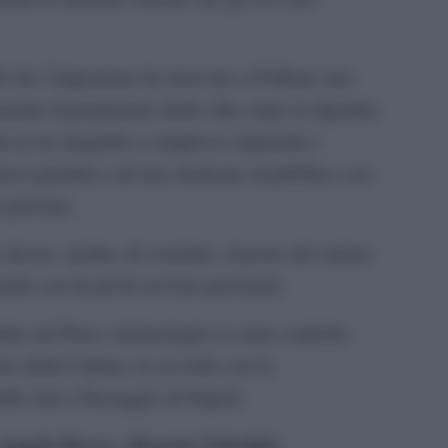
di che l’imperatore ha riservato a Pollione una
do il proprietario della villa, dopo la dipartita
la in un magnifico complesso imperiale e
uosi giardini e un’area dedicata al pubblico con
a persone.
ecise, inoltre, di costruire, al posto del salone
rmale con locali di servizio personali.
iuto nel Parco Archeologico è stato condotto
ro della Cultura, in accordo con la
lle Arti e Paesaggio di Napoli.
Angela Bosco
Rosario Valentini
e
,