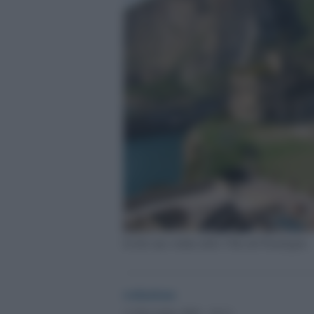
In foto una veduta della Villa del Pausilypon
redazione
11 Dicembre 2022 - 19.11