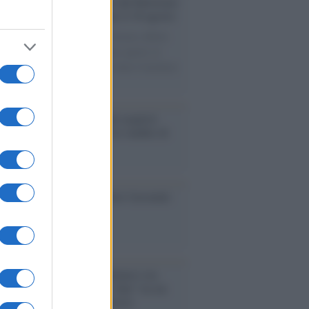
rsità di Siena /
Il Palazzo del Rettorato
le porte: appuntamento per il 16 agosto
casione del Palio di Siena l'Ateneo offrirà
visite guidate gratuite. Sarano aperte al
ico l’Aula Magna storica, la Sala Consiliare
ula Magna.
enze /
Sale il numero degli acquisti
e in Europa e aumentano le vendite di
oli second hand
so /
Trump ha quasi esaurito l'arsenale
ma il tycoon smentisce
anca /
Caso Mps: i pm milanesi ora
ono vederci chiaro sulle “chat” tra un
ente del Mef e alcuni ministri