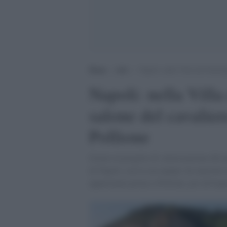
Home
>
Arti
>
Napoli: nella Villa del Pausil
Napoli: nella Villa
salone del cavalie
Pollione
Grazie al progetto di valorizzazione del p
di Napoli, con la sua equipe, ha riportato 
appartenuta prima a Pollione, poi all'imp