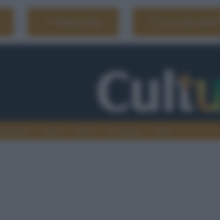
Naviga il sito
Vai al sito dell'
ionamenti
Atenei
Media
Tecnologia
Sport