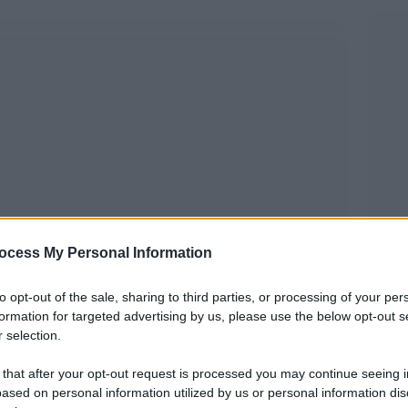
ocess My Personal Information
to opt-out of the sale, sharing to third parties, or processing of your per
on, all’interno di una delle ville imperiali
formation for targeted advertising by us, please use the below opt-out s
 selection.
ritrovato, dopo duemila anni, il mosaico del
alente all’età tardo repubblicana.
 that after your opt-out request is processed you may continue seeing i
ased on personal information utilized by us or personal information dis