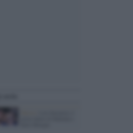
i anche
Musica /
Love Sensation, il
primo duetto di Madonna e
Kylie Minogue