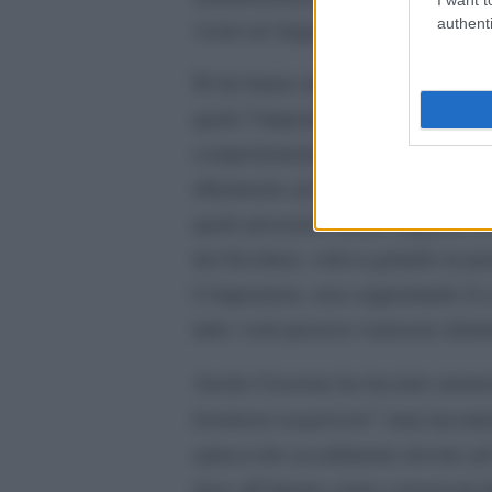
authenti
vicini ad Augusto.
Seneca
C
Di lui fanno menzione
e
quale l’imperatore dovette prendere
comportamenti scomodi, riprovevoli
riferimento ad un episodio avvenuto
quale presenziò anche Augusto. Pol
dei bicchieri, voleva gettarlo in pa
L’imperatore, non sopportando il 
tutti i vetri preziosi venissero distr
Anche Cicerone ha lasciato memori
hominem nequiorem
” (mai incontr
spiacevole accadimento dovuto ad 
dove all’interno erano conservati r