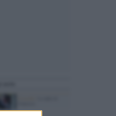
i anche
Il ricordo /
Le radici di
Francesco