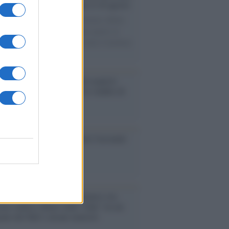
le porte: appuntamento per il 16 agosto
casione del Palio di Siena l'Ateneo offrirà
visite guidate gratuite. Sarano aperte al
ico l’Aula Magna storica, la Sala Consiliare
ula Magna.
enze /
Sale il numero degli acquisti
e in Europa e aumentano le vendite di
oli second hand
so /
Trump ha quasi esaurito l'arsenale
ma il tycoon smentisce
anca /
Caso Mps: i pm milanesi ora
ono vederci chiaro sulle “chat” tra un
ente del Mef e alcuni ministri