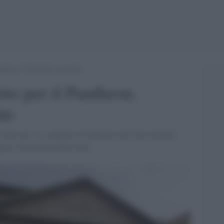
Pantheon. Polemiche assicurate
etto per il Pantheon.
te
à due euro. Lo annuncia il ministero dei beni culturali.
ranno) discussioni durissime