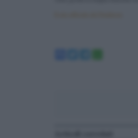
Il sito ufficiale del Pantheon
.
Facebook
Twitter
Telegram
WhatsA
Articoli correlati