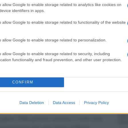
apre 
rizzazione e la tutela della Basilica di Santa
o allow Google to enable storage related to analytics like cookies on
In oc
evice identifiers in apps.
 recita la nota del ministero.
delle 
o allow Google to enable storage related to functionality of the website
pubbl
 a una migliore valorizzazione e tutela del
e l’A
zione e a garantire una maggiore sicurezza
o allow Google to enable storage related to personalization.
 – Vista l’assoluta unicità e specificità del
Tend
onlin
tuale fruizione di fedeli, visitatori e studiosi,
o allow Google to enable storage related to security, including
artic
cation functionality and fraud prevention, and other user protection.
lla Diocesi di Roma di non porre vincoli
hi di culto, continuerà a essere libero l’accesso
Il ca
ività religiose. Sarà cura del Mibact fornire
Usa, 
CONFIRM
irca la sospensione delle visite turistiche durante
liberamente programmate dall’Autorità
Data Deletion
Data Access
Privacy Policy
genze turistiche e quelle di culto era uno dei
La b
vogli
ciogliere. Dalla gestione concreta si vedrà come
dirig
nel monumento nel cuore storico di Roma.