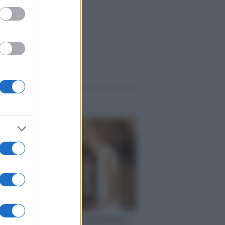
me notizie
rsità di Siena /
Il Palazzo del Rettorato