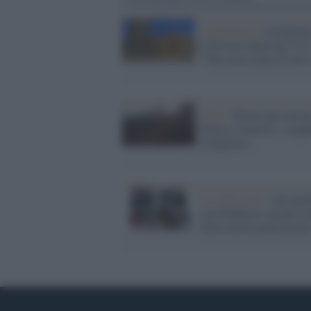
Archeologia /
Il bigliet
Colosseo salirà del 33%
"Ma costa meno di altri 
Città /
Niente più entrat
libera a Venezia: si pag
il biglietto
La riflessione /
Ad ognu
suo Pantheon: alcune ic
della nostra generazione