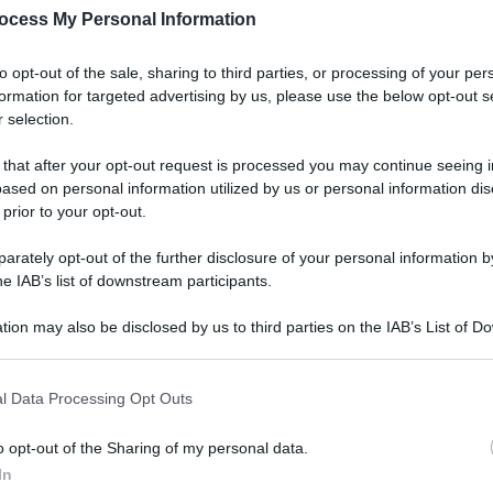
ocess My Personal Information
to opt-out of the sale, sharing to third parties, or processing of your per
formation for targeted advertising by us, please use the below opt-out s
 selection.
 that after your opt-out request is processed you may continue seeing i
ased on personal information utilized by us or personal information dis
 prior to your opt-out.
rately opt-out of the further disclosure of your personal information by
ngresso gratuito, si pagherà un biglietto. Due
he IAB’s list of downstream participants.
 Lo ha stabilito l’accordo tra Ministero dei beni e
tion may also be disclosed by us to third parties on the IAB’s List of 
ato per la valorizzazione e la tutela del
 that may further disclose it to other third parties.
o Dario Franceschini ha avuto vinta la sua
 that this website/app uses one or more Google services and may gath
l Data Processing Opt Outs
including but not limited to your visit or usage behaviour. You may click 
no state polemiche durissime che hanno definito
 to Google and its third-party tags to use your data for below specifi
o opt-out of the Sharing of my personal data.
er un monumento nel centro di Roma che è una
ogle consent section.
In
 ha sempre ribadito che il biglietto servirà alla