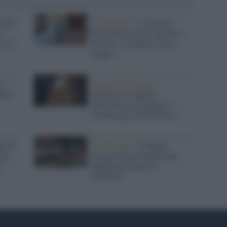
to del
La polemica /
Corridoio
.
Vasariano in alta stagione a
siti"
45 euro: il biglietto costa
troppo
a
La trasformazione /
herà
Pantheon: il duplice
anniversario di maggio e
l'evento per la Pentecoste
no il
Archeologia /
A Roma
one
emerge la pavimentazione
imperiale davanti al
Pantheon