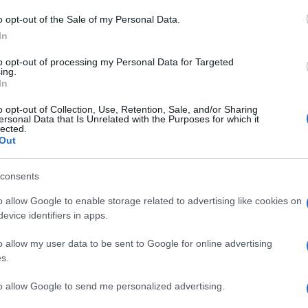
tatissimo, fondato nel 27 a. C. e ricostruito da
o opt-out of the Sale of my Personal Data.
In
to chiesa cristiana nel VII secolo d.C. Conserva
 Vittorio Emanuele II e il figlio Umberto. Con la
to opt-out of processing my Personal Data for Targeted
ing.
In
 mondo, ha attirato nel 2016 sette milioni e
i forniti dal Mibact che gestisce il monumento. E
o opt-out of Collection, Use, Retention, Sale, and/or Sharing
ersonal Data that Is Unrelated with the Purposes for which it
ronache dei giornali romani hanno registrato
lected.
Ulti
Out
spettosi del luogo. Il biglietto, nelle intenzioni,
ente (purché ci sia adeguata sorveglianza,
consents
o allow Google to enable storage related to advertising like cookies on
evice identifiers in apps.
a di lunedì 12 dicembre il Direttore generale
o allow my user data to be sent to Google for online advertising
is e il Camerlengo, Monsignor Angelo Frigerio
s.
o per la diocesi di Roma, Monsignor Angelo De
to allow Google to send me personalized advertising.
venzione Stato-Chiesa sull’afflusso dei turisti al
Unive