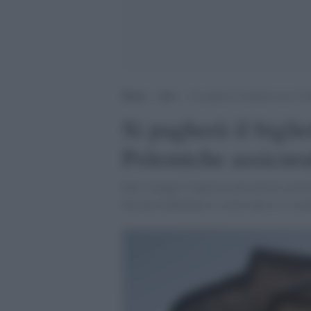
Home
>
Arti
>
Si pagherà il biglietto per il 
Si pagherà il bigli
Polemiche assicura
Dal 2 maggio l'ingresso per turisti coster
Sul provvedimento ci sono state (e ci sa