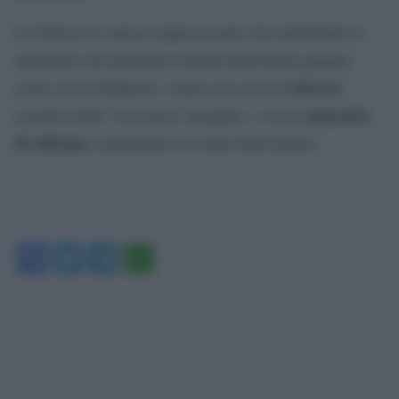
La Chiesa si è spesso impossessata e ha trasformato il
significato dei prestigiosi templi della Roma pagana:
Colosseo
come con il Pantheon, è stato così con il
,
mausoleo
scenario della ‘Via crucis’ pasquale, e con il
di Adriano,
trasformato in Castel Sant’Angelo.
Facebook
Twitter
Telegram
WhatsApp