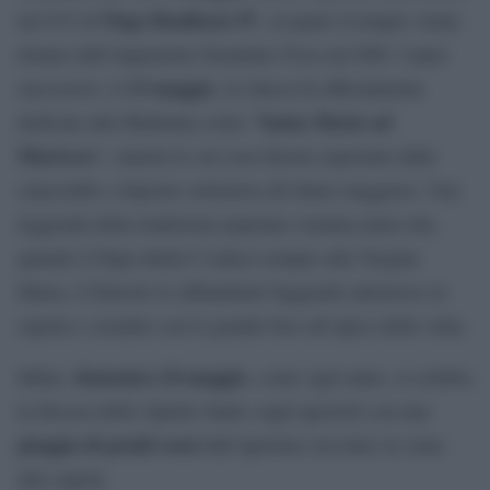
Papa Bonifacio IV
nel 615 di
, al quale il tempio venne
donato dall’imperatore bizantino Foca nel 608; l’anno
13 maggio
successivo, il
, la chiesa fu ufficialmente
Santa Maria ad
dedicata alla Madonna come “
Martyres
”, martiri le cui ossa furono asportate dalle
catacombe e deposte sottoterra all’altare maggiore. Una
leggenda della tradizione popolare romana narra che,
quando il Papa dedicò l’antico tempio alla Vergine
Maria, il Diavolo lo abbandonò fuggendo attraverso la
cupola e creando così il grande foro all’apice della volta.
domenica 24
maggio
Infine,
, come ogni anno, si celebra
la discesa dello Spirito Santo sugli apostoli con una
pioggia di petali rossi
dall’apertura circolare in cima
alla cupola.