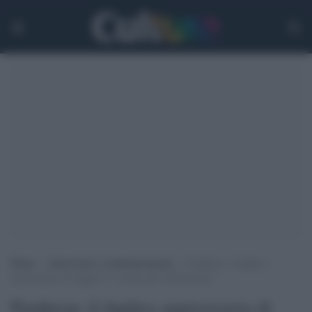
Home
>
Anniversari e commemorazioni
>
Pantheon: il duplice
anniversario di maggio e l’evento per la Pentecoste
Pantheon: il duplice anniversario di