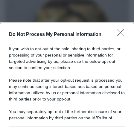
Do Not Process My Personal Information
If you wish to opt-out of the sale, sharing to third parties, or
processing of your personal or sensitive information for
targeted advertising by us, please use the below opt-out
section to confirm your selection.
Il ritrovamento /
La moneta che vide l'invasione Cartagine in
Sicilia
Please note that after your opt-out request is processed you
may continue seeing interest-based ads based on personal
Un artefatto ritrovato ad Agrigento che rappresenta un importante
information utilized by us or personal information disclosed to
spaccato della storia della trinacria
third parties prior to your opt-out.
La scoperta /
Oplontis, le vittime dell’eruzione del Vesuvio
You may separately opt-out of the further disclosure of your
furono più numerose del previsto
personal information by third parties on the IAB’s list of
downstream participants.