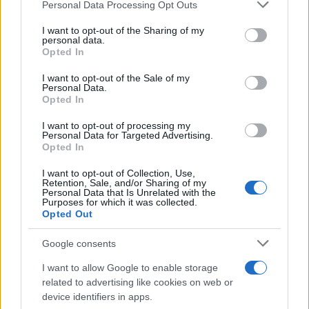
Personal Data Processing Opt Outs
This information may also be disclosed by us to third parties
on the IAB’s List of Downstream Participants that may further
Il medagliere /
Europei di nuoto: Pellecani guida una super
I want to opt-out of the Sharing of my
disclose it to other third parties.
Italia
personal data.
Opted In
Please note that this website/app uses one or more Google
services and may gather and store information including but
I want to opt-out of the Sale of my
Personal Data.
not limited to your visit or usage behaviour. You may click to
Opted In
grant or deny consent to Google and its third-party tags to
Il centenario /
A L'Aquila arriva la mostra "TITO, 100 anni
use your data for below specified purposes in below Google
attraverso la forma"
I want to opt-out of processing my
consent section.
Personal Data for Targeted Advertising.
Opted In
I want to opt-out of Collection, Use,
Retention, Sale, and/or Sharing of my
Personal Data that Is Unrelated with the
Purposes for which it was collected.
Opted Out
Google consents
I want to allow Google to enable storage
related to advertising like cookies on web or
device identifiers in apps.