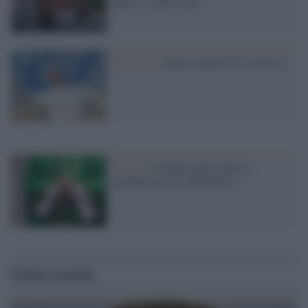
nozze e confessioni
Il viaggio /
Papa Leone XIV in Africa
Il caso /
Celibato nella Chiesa:
potrebbe essere riformato?
Ultime notizie