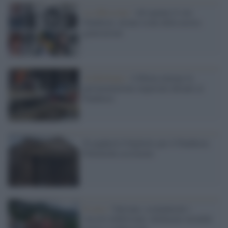
La riflessione /
Ad ognuno il suo
Pantheon: alcune icone della nostra
generazione
Archeologia /
A Roma emerge la
pavimentazione imperiale davanti al
Pantheon
Si pagherà il biglietto per il Pantheon.
Polemiche assicurate
Il caso /
Vaticano, scomunicati i
vescovi lefebvriani: dichiarate invalide