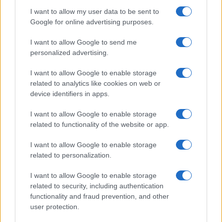
Syndication
Culture
I want to allow my user data to be sent to
Google for online advertising purposes.
Salute
Globalist
I want to allow Google to send me
Megachip
Globalscience
personalized advertising.
GiULia
Globalsport
I want to allow Google to enable storage
related to analytics like cookies on web or
Prima Pagina
device identifiers in apps.
I want to allow Google to enable storage
related to functionality of the website or app.
Giornale dello
Facebook
Spettacolo
I want to allow Google to enable storage
Twitter
related to personalization.
Wondernet
Cookie Policy
I want to allow Google to enable storage
Giuliana Sgrena
related to security, including authentication
Chi siamo
functionality and fraud prevention, and other
user protection.
Preferenze Privacy