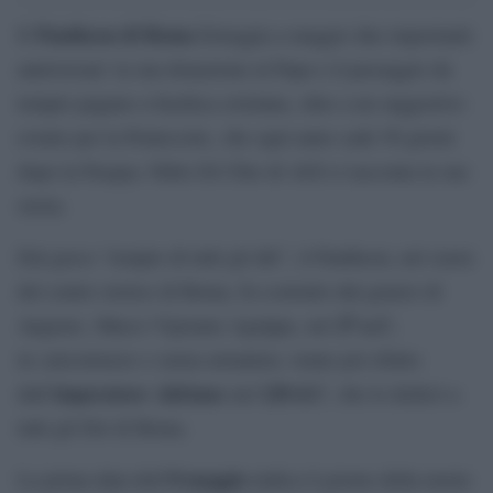
Pantheon di Roma
Il
festeggia a maggio due importanti
anniversari: la sua donazione al Papa e il passaggio da
tempio pagano a basilica cristiana, oltre a un suggestivo
evento per la Pentecoste, che ogni anno cade 50 giorni
dopo la Pasqua. Fabio Di Chio di AGI ci racconta la sua
storia.
Dal greco “tempio di tutti gli dèi”, il Pantheon, nel cuore
del centro storico di Roma, fu costruito dal genero di
27 a.C.
Augusto, Marco Vipsiano Agrippa, nel
in calcestruzzo e senza armatura; venne poi rifatto
imperatore
Adriano
120 d.C
dall’
nel
. che lo dedicò a
tutti gli Dei di Roma.
8 maggio
La prima data dell’
indica il giorno della morte