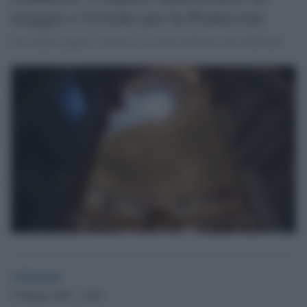
maggio e l'evento per la Pentecoste
Da tempio pagano a basilica cristiana dedicata alla Madonna
redazione
9 Maggio 2026 - 18.09