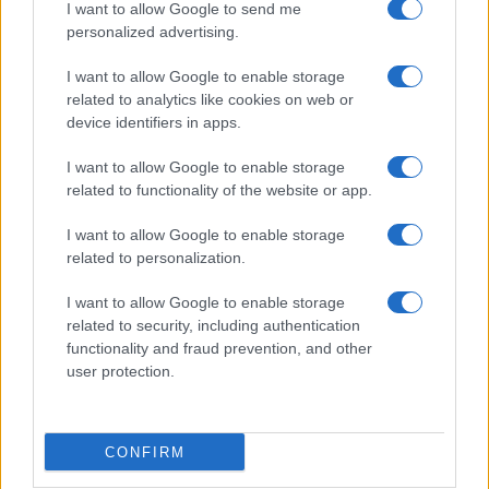
I want to allow Google to send me
Megachip
Globalscience
personalized advertising.
GiULia
Globalsport
I want to allow Google to enable storage
related to analytics like cookies on web or
Prima Pagina
device identifiers in apps.
I want to allow Google to enable storage
related to functionality of the website or app.
Giornale dello
Facebook
Spettacolo
I want to allow Google to enable storage
Twitter
related to personalization.
Wondernet
Cookie Policy
I want to allow Google to enable storage
Giuliana Sgrena
related to security, including authentication
Chi siamo
functionality and fraud prevention, and other
user protection.
Preferenze Privacy
CONFIRM