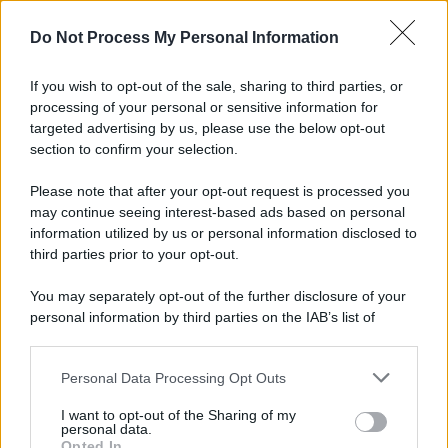
Do Not Process My Personal Information
If you wish to opt-out of the sale, sharing to third parties, or
processing of your personal or sensitive information for
targeted advertising by us, please use the below opt-out
section to confirm your selection.
Il ritrovamento /
La moneta che vide l'invasione Cartagine in
Sicilia
Please note that after your opt-out request is processed you
may continue seeing interest-based ads based on personal
Un artefatto ritrovato ad Agrigento che rappresenta un importante
information utilized by us or personal information disclosed to
spaccato della storia della trinacria
third parties prior to your opt-out.
La scoperta /
Oplontis, le vittime dell’eruzione del Vesuvio
You may separately opt-out of the further disclosure of your
furono più numerose del previsto
personal information by third parties on the IAB’s list of
downstream participants.
Personal Data Processing Opt Outs
This information may also be disclosed by us to third parties
on the IAB’s List of Downstream Participants that may further
Il medagliere /
Europei di nuoto: Pellecani guida una super
I want to opt-out of the Sharing of my
disclose it to other third parties.
Italia
personal data.
Opted In