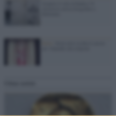
Scoperto il volto di Banksy? Il
misterioso artista fotografato a
Betlemme
Roma /
Street artist rischia il carcere
per vilipendio alla religione
Ultime notizie