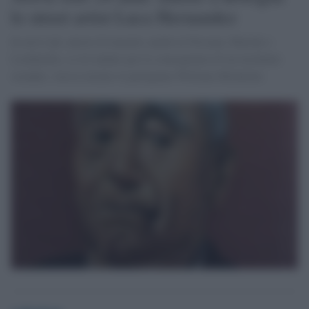
lo street artist Luca Hernandez
In arte Lah, autore di murales anche in Toscana, Marche e
Lombardia, se n'è andato per le conseguenze di un incidente
stradale. Aveva ritratto il partigiano William Michelini