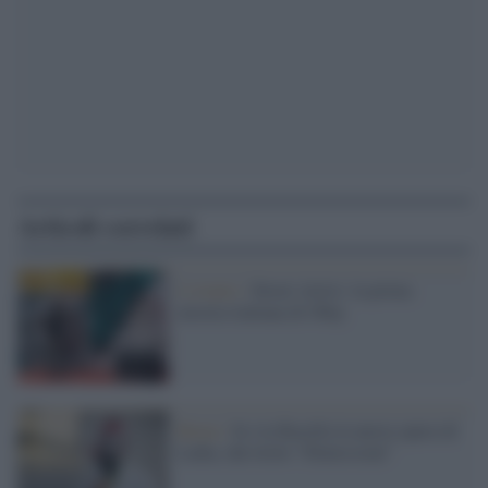
Articoli correlati
L'evento /
Street Artist: la prima
mostra italiana di Obey
Roma /
In via Rasella la nuova opera di
Laika, dal titolo “Dimissioni”