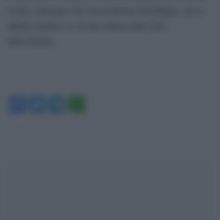
Gorki, realizzato con l’associazione Serendippo, aveva
dipinto murales in via del Guasto nella zona
universitaria.
Facebook
Twitter
Telegram
WhatsApp