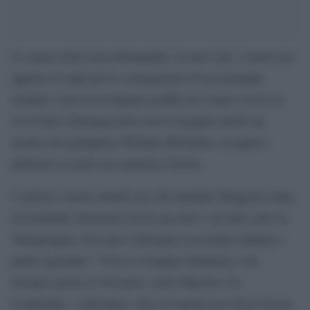
Lo street artist Luca Hernandez, in arte Lah, è morto ad
appena 24 anni per le conseguenze di un incidente
stradale. Lah aveva dipinto graffiti nel centro civico in
via Gorki a Bologna dove aveva eseguito anche un
ritratto del partigiano William Michelini, al quale è
dedicato il centro nel quartiere Navile.
L’artista è morto lunedì sera all’ospedale Maggiore dopo
un incidente domenica tra la sua auto e un’altra auto in
Valsamoggia. Era nato a Bologna con madre italiana e
padre argentino. Viveva a Guiglia (Modena) e ha
lavorato anche in Toscana e nelle Marche e in
Lombardia. A Bologna, oltre al murale per Zona Navile