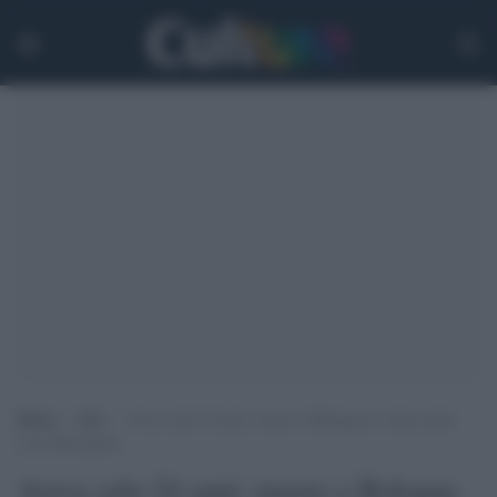
Home
>
Arti
>
Aveva solo 24 anni: muore a Bologna lo street artist
Luca Hernandez
Aveva solo 24 anni: muore a Bologna