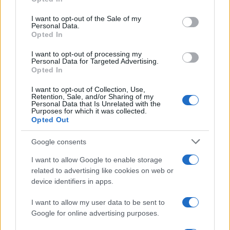
Please note that this website/app uses one or more Google
services and may gather and store information including but
I want to opt-out of the Sale of my
Personal Data.
not limited to your visit or usage behaviour. You may click to
Opted In
grant or deny consent to Google and its third-party tags to
Il centenario /
A L'Aquila arriva la mostra "TITO, 100 anni
use your data for below specified purposes in below Google
attraverso la forma"
I want to opt-out of processing my
consent section.
Personal Data for Targeted Advertising.
Opted In
I want to opt-out of Collection, Use,
Retention, Sale, and/or Sharing of my
Personal Data that Is Unrelated with the
Purposes for which it was collected.
Opted Out
Google consents
I want to allow Google to enable storage
related to advertising like cookies on web or
device identifiers in apps.
Syndication
Culture
I want to allow my user data to be sent to
Google for online advertising purposes.
Salute
Globalist