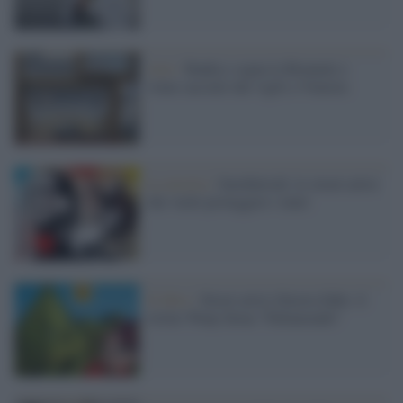
Arte /
Banksy sogna la Biennale e
viene cacciato dai vigili a Venezia
La mostra /
Savethewall, lo street artist
che vuole proteggere i muri
Il libro /
Street artist illustra fiabe: il
writer Wany firma "Pallamondo"